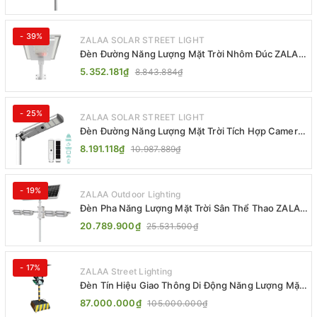
- 39%
ZALAA SOLAR STREET LIGHT
Đèn Đường Năng Lượng Mặt Trời Nhôm Đúc ZALAA
ZL-BWH Cao Cấp IP65
5.352.181₫
8.843.884₫
- 25%
ZALAA SOLAR STREET LIGHT
Đèn Đường Năng Lượng Mặt Trời Tích Hợp Camera
ZALAA ZL-BJ04-CCTV (80W, IP65)
8.191.118₫
10.987.889₫
- 19%
ZALAA Outdoor Lighting
Đèn Pha Năng Lượng Mặt Trời Sân Thể Thao ZALAA
Jsc Chống Nước IP65 Cao Cấp
20.789.900₫
25.531.500₫
- 17%
ZALAA Street Lighting
Đèn Tín Hiệu Giao Thông Di Động Năng Lượng Mặt
Trời ZALAA ZL-300A-D
87.000.000₫
105.000.000₫