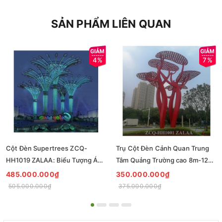
SẢN PHẨM LIÊN QUAN
4%
7%
Cột Đèn Supertrees ZCQ-
Trụ Cột Đèn Cảnh Quan Trung
HH1019 ZALAA: Biểu Tượng Ánh
Tâm Quảng Trường cao 8m-12m
Sáng Cho Đại Đô Thị
ZCQ-HH1001 ZALAA Fortune
485.000.000₫
350.000.000₫
Tree Series
505.000.000₫
375.000.000₫