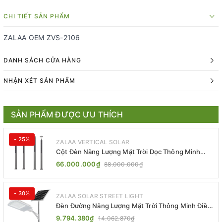
CHI TIẾT SẢN PHẨM
ZALAA OEM ZVS-2106
DANH SÁCH CỬA HÀNG
NHẬN XÉT SẢN PHẨM
SẢN PHẨM ĐƯỢC ƯU THÍCH
- 25%
ZALAA VERTICAL SOLAR
Cột Đèn Năng Lượng Mặt Trời Dọc Thông Minh
ZSR-YYDS-360 | ZALAA Jsc
66.000.000₫
88.000.000₫
- 30%
ZALAA SOLAR STREET LIGHT
Đèn Đường Năng Lượng Mặt Trời Thông Minh Điều
Khiển MPPT ZL-GMX01 ZALAA
9.794.380₫
14.062.870₫