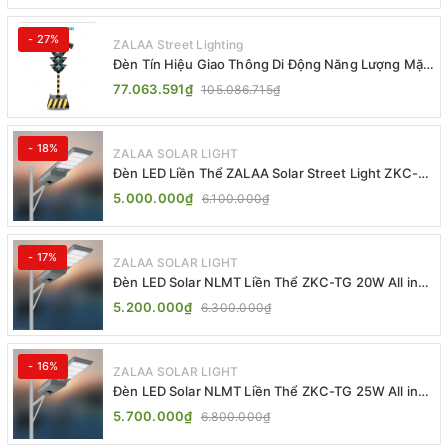
- 27%
ZALAA Street Lighting
Đèn Tín Hiệu Giao Thông Di Động Năng Lượng Mặt
Trời ZALAA ZL-409300C
77.063.591₫
105.086.715₫
- 18%
ZALAA SOLAR LIGHT
Đèn LED Liền Thể ZALAA Solar Street Light ZKC-
TG 20W 25W 30W All In One
5.000.000₫
6.100.000₫
- 17%
ZALAA SOLAR LIGHT
Đèn LED Solar NLMT Liền Thể ZKC-TG 20W All in
One | ZALAA Street Light
5.200.000₫
6.300.000₫
- 16%
ZALAA SOLAR LIGHT
Đèn LED Solar NLMT Liền Thể ZKC-TG 25W All in
One | ZALAA Street Light
5.700.000₫
6.800.000₫