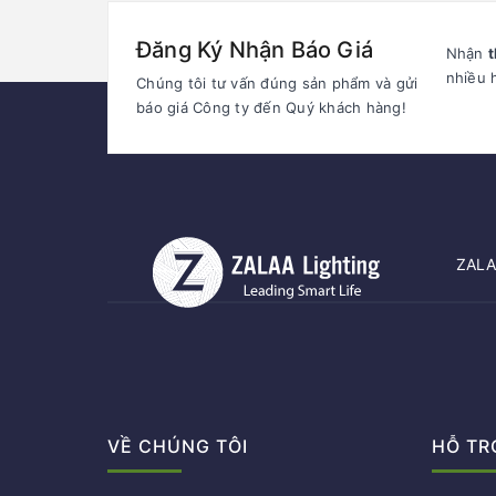
Đăng Ký Nhận Báo Giá
Nhận
t
nhiều 
Chúng tôi tư vấn đúng sản phẩm và gửi
báo giá Công ty đến Quý khách hàng!
ZALAA
VỀ CHÚNG TÔI
HỖ TR