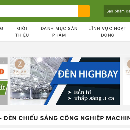
Sản phẩm đ
NG
GIỚI
DANH MỤC SẢN
LĨNH VỰC HOẠT
Ủ
THIỆU
PHẨM
ĐỘNG
Bạn chưa xem sản phẩm nào
 - ĐÈN CHIẾU SÁNG CÔNG NGHIỆP MACHIN