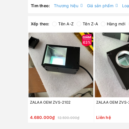
Tìm theo:
Thương hiệu
Giá sản phẩm
Loạ
Xếp theo:
Tên A-Z
Tên Z-A
Hàng mới
63%
ZALAA OEM ZVS-2102
ZALAA OEM ZVS-
4.680.000₫
Liên hệ
12.500.000₫