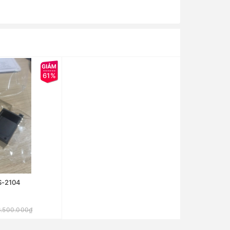
61%
S-2104
6.500.000₫