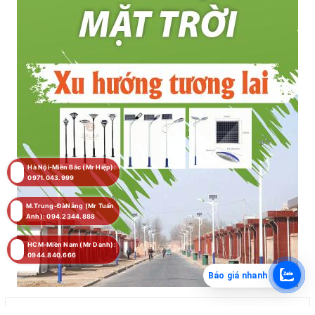
Hà Nội-Miền Bắc (Mr Hiệp):
0971.043.999
M.Trung-ĐàNẵng (Mr Tuấn
Anh): 094.2344.888
HCM-Miền Nam (Mr Danh):
0944.840.666
Báo giá nhanh