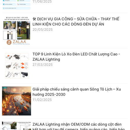
11/06/2025
🛠️ DỊCH VỤ GIA CÔNG – SỬA CHỮA – THAY THẾ
LINH KIỆN CHO CÁC DÒNG ĐÈN DỰ ÁN
20/05/2025
TOP 9 Linh Kiện Lò Xo Đèn LED Chất Lượng Cao -
ZALAA Lighting
27/03/2025
Giải pháp chiếu sáng cảnh quan Sông Tô Lịch – Xu
hướng 2025-2030
11/02/2025
ZALAA Lighting nhận OEM/ODM các dòng cột đèn
kết hợp với tay để camera, biển quảng cáo, biển báo