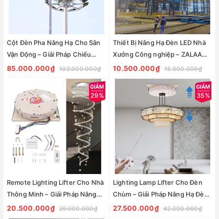
Cột Đèn Pha Nâng Hạ Cho Sân
Thiết Bị Nâng Hạ Đèn LED Nhà
Vận Động – Giải Pháp Chiếu
Xưởng Công nghiệp – ZALAA
Sáng hiện đại từ ZALAA Lighting
Lighting Lifter
85.000.000₫
10.500.000₫
102.000.000₫
15.000.000₫
29%
35%
Remote Lighting Lifter Cho Nhà
Lighting Lamp Lifter Cho Đèn
Thông Minh – Giải Pháp Nâng
Chùm – Giải Pháp Nâng Hạ Đèn
Hạ Đèn Chiếu Sáng từ ZALAA
Sang Trọng Từ ZALAA
20.500.000₫
27.500.000₫
29.000.000₫
42.000.000₫