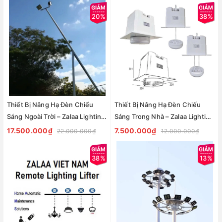
20%
38%
Thiết Bị Nâng Hạ Đèn Chiếu
Thiết Bị Nâng Hạ Đèn Chiếu
Sáng Ngoài Trời – Zalaa Lighting
Sáng Trong Nhà – Zalaa Lighting
Lamp Lifter
Lamp Lifter
17.500.000₫
7.500.000₫
22.000.000₫
12.000.000₫
38%
13%