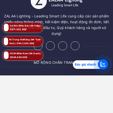
ZALAA Lighting - Leading Smart Life cung cấp các sản phẩm
chiếu sáng thông minh, tiết kiệm điện, hoạt động ổn định, tiết
Hà Nội-Miền Bắc (Mr Hiệp):
kiệm chi phí cho Chủ đầu tư, Quý khách hàng và người sử
0971.043.999
dụng!
M.Trung-ĐàNẵng (Mr Tuấn
Anh): 094.2344.888
HCM-Miền Nam (Mr Danh):
0944.840.666
MỞ RỘNG CHÂN TRANG
Báo giá nhanh
© Bản quyền thuộc về
ZALAA JSC
Cung cấp bởi
ZALAA