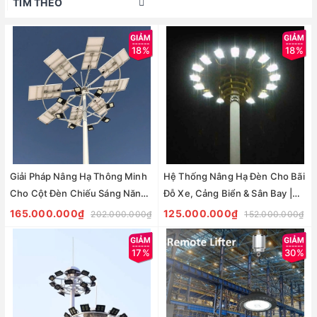
TÌM THEO
18%
18%
Giải Pháp Nâng Hạ Thông Minh
Hệ Thống Nâng Hạ Đèn Cho Bãi
Cho Cột Đèn Chiếu Sáng Năng
Đỗ Xe, Cảng Biển & Sân Bay |
Lượng Mặt Trời ZALAA
ZALAA Lighting
165.000.000₫
125.000.000₫
202.000.000₫
152.000.000₫
17%
30%