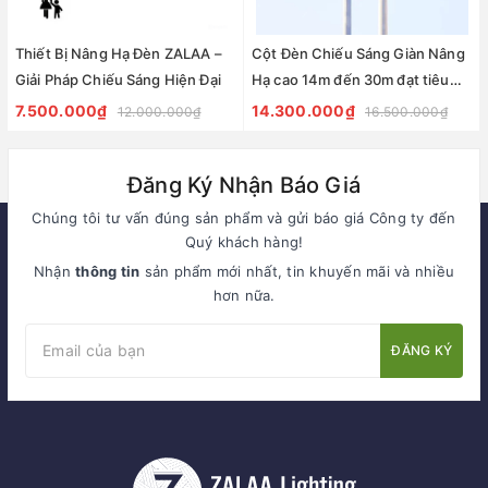
Thiết Bị Nâng Hạ Đèn ZALAA –
Cột Đèn Chiếu Sáng Giàn Nâng
Giải Pháp Chiếu Sáng Hiện Đại
Hạ cao 14m đến 30m đạt tiêu
chuẩn BS 5649, TR7
7.500.000₫
14.300.000₫
12.000.000₫
16.500.000₫
Đăng Ký Nhận Báo Giá
Chúng tôi tư vấn đúng sản phẩm và gửi báo giá Công ty đến
Quý khách hàng!
Nhận
thông tin
sản phẩm mới nhất, tin khuyến mãi và nhiều
hơn nữa.
ĐĂNG KÝ