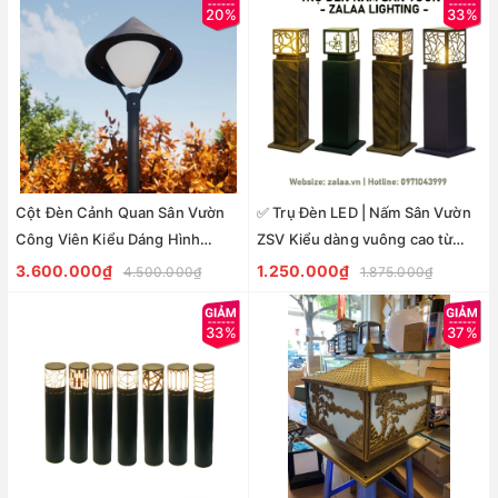
20%
33%
Cột Đèn Cảnh Quan Sân Vườn
✅ Trụ Đèn LED | Nấm Sân Vườn
Công Viên Kiểu Dáng Hình
ZSV Kiểu dàng vuông cao từ
Chiếc Nón Lá Việt Nam Mã SP
30cm đến 1m
3.600.000₫
1.250.000₫
4.500.000₫
1.875.000₫
ZSV-NL2022
33%
37%