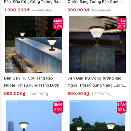
Rào, Đầu Cột, Cổng Tường Rào
Chiếu Sáng Tường Rào Cảnh
Ngoài Trời Sử Dụng Năng Lượng
Quan Sân Vườn Zalaa ZG-
1.000.000₫
990.000₫
1.350.000₫
1.390.000₫
Mặt Trời Chiếu Sáng
ZTD0705
29%
29%
Đèn Gắn Trụ Cột Hàng Rào
Đèn Gắn Trụ Cổng Tường Rào
Ngoài Trời sử dụng Năng Lượng
Ngoài Trời sử dụng Năng Lượng
Mặt Trời chiếu sáng Zalaa ZG-
Mặt Trời chiếu sáng Zalaa ZG-
990.000₫
990.000₫
1.390.000₫
1.390.000₫
ZTD0804
ZTD9007
30%
32%