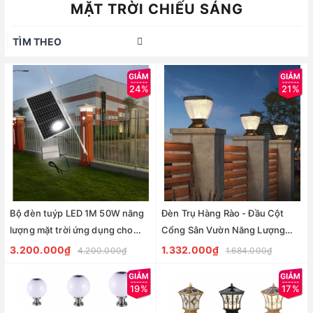
MẶT TRỜI CHIẾU SÁNG
TÌM THEO
24%
21%
Bộ đèn tuýp LED 1M 50W năng
Đèn Trụ Hàng Rào - Đầu Cột
lượng mặt trời ứng dụng cho
Cổng Sân Vườn Năng Lượng
Đèn trụ cổng, tường rào
Mặt Trời ZALAA ZG-ZTD1106
3.200.000₫
1.332.000₫
4.200.000₫
1.684.000₫
19%
17%