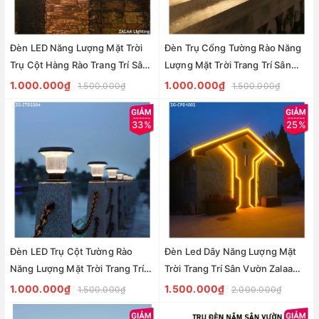
Đèn LED Năng Lượng Mặt Trời
Đèn Trụ Cổng Tường Rào Năng
Trụ Cột Hàng Rào Trang Trí Sân
Lượng Mặt Trời Trang Trí Sân
Vườn Zalaa ZG-ZTD2106
Vườn Zalaa ZG-ZTD4104
1.000.000₫
1.000.000₫
1.500.000₫
1.500.000₫
33%
25%
Đèn LED Trụ Cột Tường Rào
Đèn Led Dây Năng Lượng Mặt
Năng Lượng Mặt Trời Trang Trí
Trời Trang Trí Sân Vườn Zalaa
Sân Vườn Zalaa ZG-ZTD2204
Mã Sản Phẩm ZG-CPD1002
1.000.000₫
1.500.000₫
1.500.000₫
2.000.000₫