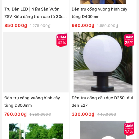
Trụ Đèn LED | Nấm Sân Vườn
Đèn trụ cổng vuông hình cây
ZSV Kiểu dàng tròn cao từ 30cm
tùng D400mm
đến 1m
850.000₫
980.000₫
1.275.000₫
1.550.000₫
42%
25%
Đèn trụ cổng vuông hình cây
Đèn trụ cổng cầu đục D250, đui
tùng D300mm
đèn E27
780.000₫
330.000₫
1.350.000₫
440.000₫
17%