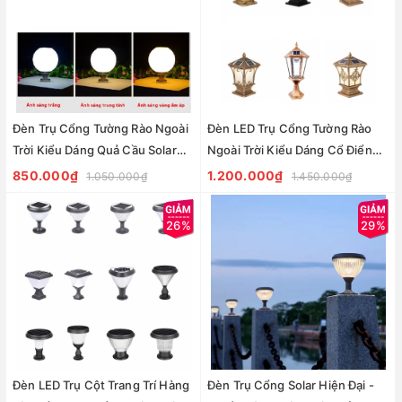
Đèn Trụ Cổng Tường Rào Ngoài
Đèn LED Trụ Cổng Tường Rào
Trời Kiểu Dáng Quả Cầu Solar
Ngoài Trời Kiểu Dáng Cổ Điển
Garden Lighting
Solar Garden Lighting
850.000₫
1.200.000₫
1.050.000₫
1.450.000₫
26%
29%
Đèn LED Trụ Cột Trang Trí Hàng
Đèn Trụ Cổng Solar Hiện Đại -