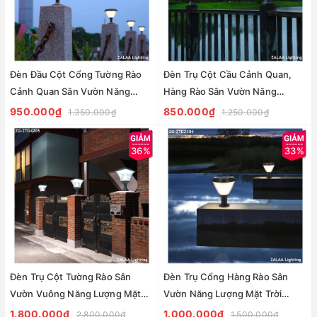
Đèn Đầu Cột Cổng Tường Rào
Đèn Trụ Cột Cầu Cảnh Quan,
Cảnh Quan Sân Vườn Năng
Hàng Rào Sân Vườn Năng
Lượng Mặt Trời Zalaa ZG-
Lượng Mặt Trời Zalaa ZG-
950.000₫
850.000₫
1.350.000₫
1.250.000₫
ZTD3004
ZTD0406
36%
33%
Đèn Trụ Cột Tường Rào Sân
Đèn Trụ Cổng Hàng Rào Sân
Vườn Vuông Năng Lượng Mặt
Vườn Năng Lượng Mặt Trời
Trời Zalaa ZG-ZTD4205
Zalaa ZG-ZTD2104
1.800.000₫
1.000.000₫
2.800.000₫
1.500.000₫