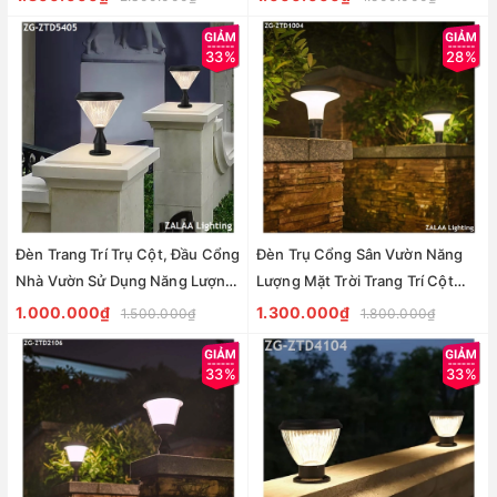
33%
28%
Đèn Trang Trí Trụ Cột, Đầu Cổng
Đèn Trụ Cổng Sân Vườn Năng
Nhà Vườn Sử Dụng Năng Lượng
Lượng Mặt Trời Trang Trí Cột
Mặt Trời Để Chiếu Sáng Zalaa
Tường Rào Ngoài Trời Zalaa ZG-
1.000.000₫
1.300.000₫
1.500.000₫
1.800.000₫
ZG-ZTD5405
ZTD1004
33%
33%