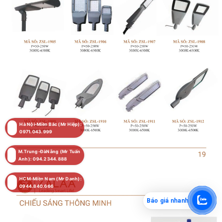
Hà Nội-Miền Bắc (Mr Hiệp):
0971.043.999
M.Trung-ĐàNẵng (Mr Tuấn
Anh): 094.2344.888
HCM-Miền Nam (Mr Danh):
0944.840.666
Báo giá nhanh