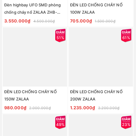
Đèn highbay UFO SMD phòng
ĐÈN LED CHỐNG CHÁY NỔ
chống cháy nổ ZALAA ZHB-
100W ZALAA
SMD-CNN-100W
3.550.000₫
705.000₫
4.500.000₫
1.500.000₫
51%
61%
ĐÈN LED CHỐNG CHÁY NỔ
ĐÈN LED CHỐNG CHÁY NỔ
150W ZALAA
200W ZALAA
980.000₫
1.235.000₫
2.000.000₫
3.200.000₫
49%
23%