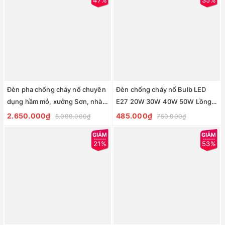
Đèn pha chống cháy nổ chuyên
Đèn chống cháy nổ Bulb LED
dụng hầm mỏ, xưởng Sơn, nhà
E27 20W 30W 40W 50W Lồng
máy cồn mã số ZFR-EX-100
Thép Bảo Vệ - ZALAA Lighting
2.650.000₫
485.000₫
5.000.000₫
750.000₫
công suất 100w; 150w; 200w
21%
53%