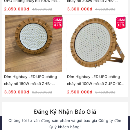
UFO chống cháy nổ 100w mã
cháy nổ 200w mã số ZHB-
ZHB100SMD-CCN ZALAA
200SMD-CCN ZALAA
2.850.000₫
3.300.000₫
4.950.000₫
4.950.000₫
47%
33%
Đèn Highbay LED UFO chống
Đèn Highbay LED UFO chống
cháy nổ 150W mã số ZHB-
cháy nổ 100W mã số ZUFO-100
150SMD-CCN ZALAA
ZALAA
3.350.000₫
2.500.000₫
6.350.000₫
3.750.000₫
Đăng Ký Nhận Báo Giá
Chúng tôi tư vấn đúng sản phẩm và gửi báo giá Công ty đến
Quý khách hàng!