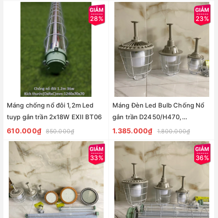
28%
23%
Máng chống nổ đôi 1,2m Led
Máng Đèn Led Bulb Chống Nổ
tuyp gắn trần 2x18W EXII BT06
gắn trần D2450/H470,
38W/E40 EXII BT06
610.000₫
1.385.000₫
850.000₫
1.800.000₫
33%
36%