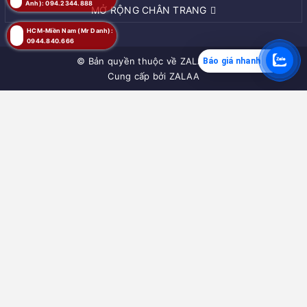
Anh): 094.2344.888
MỞ RỘNG CHÂN TRANG
HCM-Miền Nam (Mr Danh):
0944.840.666
© Bản quyền thuộc về
ZALAA JSC
Báo giá nhanh
Cung cấp bởi
ZALAA