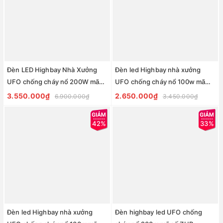
Đèn LED Highbay Nhà Xưởng
Đèn led Highbay nhà xưởng
UFO chống cháy nổ 200W mã
UFO chống cháy nổ 100w mã
ZHB200SMD-CCN ZALAA
ZHB100SMD-CCN ZALAA
3.550.000₫
2.650.000₫
6.900.000₫
3.450.000₫
42%
33%
Đèn led Highbay nhà xưởng
Đèn highbay led UFO chống