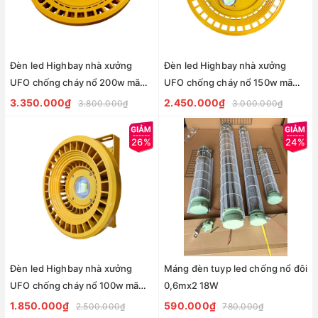
Đèn led Highbay nhà xưởng
Đèn led Highbay nhà xưởng
UFO chống cháy nổ 200w mã
UFO chống cháy nổ 150w mã
ZHB200COB-CCN ZALAA
ZHB150COB-CCN ZALAA
3.350.000₫
2.450.000₫
3.800.000₫
3.000.000₫
26%
24%
Đèn led Highbay nhà xưởng
Máng đèn tuyp led chống nổ đôi
UFO chống cháy nổ 100w mã
0,6mx2 18W
ZHB100COB-CCN ZALAA
1.850.000₫
590.000₫
2.500.000₫
780.000₫