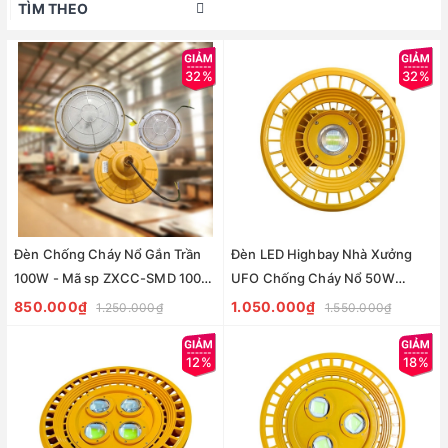
TÌM THEO
32%
32%
Đèn Chống Cháy Nổ Gắn Trần
Đèn LED Highbay Nhà Xưởng
100W - Mã sp ZXCC-SMD 100W
UFO Chống Cháy Nổ 50W
ZALAA
ZALAA Mã sản phẩm
850.000₫
1.050.000₫
1.250.000₫
1.550.000₫
ZHB50COB-CCN
12%
18%