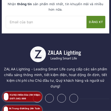
Nhận
thông tin
sản phẩm mới nhất, tin khuyến mãi và nhiều
hơn nữa.
ĐĂNG KÝ
ZALAA Lighting - Leading Smart Life cung cấp các sản phẩm
chiếu sáng thông minh, tiết kiệm điện, hoạt động ổn định, tiết
kiệm chi phí cho Chủ đầu tư, Quý khách hàng và người sử
dụng!
Hà Nội-Miền Bắc (Mr Hiệp):
0971.043.999
M.Trung-ĐàNẵng (Mr Tuấn