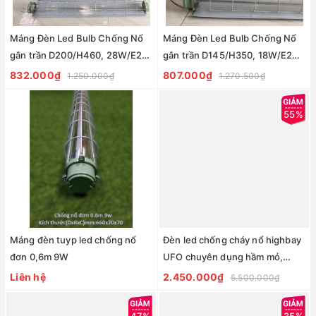
Máng Đèn Led Bulb Chống Nổ
Máng Đèn Led Bulb Chống Nổ
gắn trần D200/H460, 28W/E27
gắn trần D145/H350, 18W/E27
EXII BT06
EXII BT06
832.000₫
807.000₫
1.250.000₫
1.270.500₫
55%
Máng đèn tuyp led chống nổ
Đèn led chống cháy nổ highbay
đơn 0,6m 9W
UFO chuyên dụng hầm mỏ,
xưởng Sơn, nhà máy cồn mã số
Liên hệ
2.450.000₫
5.500.000₫
ZUFO-EX-100 công suất 100w;
150w; 200w
47%
35%