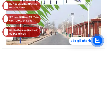
Hà Nội-Miền Bắc (Mr Hiệp):
0971.043.999
M.Trung-ĐàNẵng (Mr Tuấn
Anh): 094.2344.888
HCM-Miền Nam (Mr Danh):
0944.840.666
Báo giá nhanh
Đăng Ký Nhận Báo Giá
Chúng tôi tư vấn đúng sản phẩm và gửi báo giá Công ty đến
Quý khách hàng!
Nhận
thông tin
sản phẩm mới nhất, tin khuyến mãi và nhiều
hơn nữa.
ĐĂNG KÝ