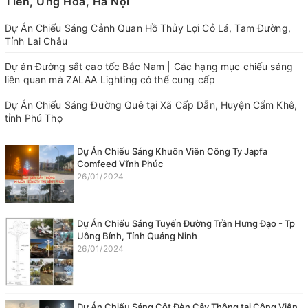
Tiến, Ứng Hòa, Hà Nội
Dự Án Chiếu Sáng Cảnh Quan Hồ Thủy Lợi Cỏ Lá, Tam Đường,
Tỉnh Lai Châu
Dự án Đường sắt cao tốc Bắc Nam | Các hạng mục chiếu sáng
liên quan mà ZALAA Lighting có thể cung cấp
Dự Án Chiếu Sáng Đường Quê tại Xã Cấp Dẫn, Huyện Cẩm Khê,
tỉnh Phú Thọ
Dự Án Chiếu Sáng Khuôn Viên Công Ty Japfa
Comfeed Vĩnh Phúc
26/01/2024
Dự Án Chiếu Sáng Tuyến Đường Trần Hưng Đạo - Tp
Uông Bính, Tỉnh Quảng Ninh
26/01/2024
Dự Án Chiếu Sáng Cột Đèn Cây Thông tại Công Viên