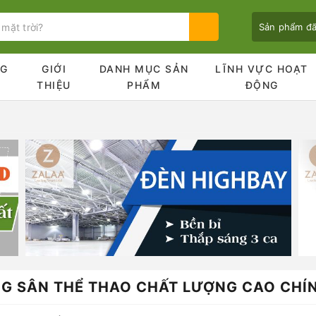
Sản phẩm đ
NG
GIỚI
DANH MỤC SẢN
LĨNH VỰC HOẠT
Ủ
THIỆU
PHẨM
ĐỘNG
Bạn chưa xem sản phẩm nào
NG SÂN THỂ THAO CHẤT LƯỢNG CAO CHÍ