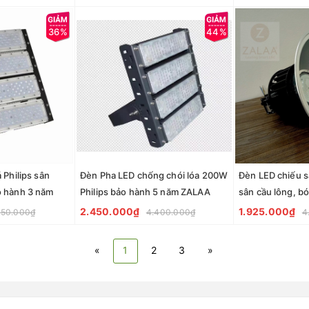
36%
44%
 Philips sân
Đèn Pha LED chống chói lóa 200W
Đèn LED chiếu s
 hành 3 năm
Philips bảo hành 5 năm ZALAA
sân cầu lông, bó
sân thi đấu tron
2.450.000₫
1.925.000₫
850.000₫
4.400.000₫
4
«
1
2
3
»