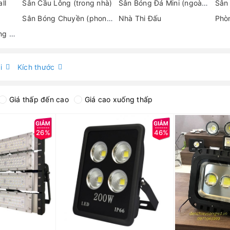
ll
Sân Cầu Lông (trong nhà)
Sân Bóng Đá Mini (ngoài trời)
Sân
Sân Bóng Chuyền (phong trào)
Nhà Thi Đấu
Sân Thể Thao Đa Năng (trong nhà)
i
Kích thước
Giá thấp đến cao
Giá cao xuống thấp
26%
46%