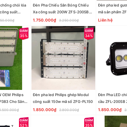
chống chói lóa
Đèn Pha Chiếu Sân Bóng Chiếu
Đèn pha led gươ
 công suất
Xa công suất 200W ZFS-200SB
mã sản phẩm Z
 cấp
ZALAA
1.750.000₫
Liên hệ
550.000₫
3.250.000₫
35%
34%
 OEM Philips
Đèn pha led Philips ghép Modul
Đèn Pha LED ch
VP383 Cho Sân
công suất 150w mã số ZFG-PL150
cầu ZFL-200SB
1.850.000₫
1.850.000₫
6.500.000₫
2.800.000₫
2
52%
35%