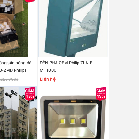
áng sân bóng đá
ĐÈN PHA OEM Philip ZLA-FL-
0-ZMD Philips
MH1000
Liên hệ
.225.000₫
49%
19%