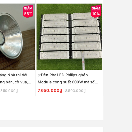
56%
10%
áng Nhà thi đấu
✅Đèn Pha LED Philips ghép
ng bàn, cờ vua,
Module công suất 600W mã số
g nhà
ZPMD-600PL
7.650.000₫
.350.000₫
8.500.000₫