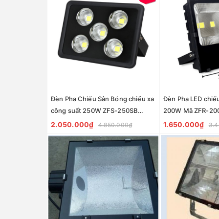
Đèn Pha Chiếu Sân Bóng chiếu xa
Đèn Pha LED chiế
công suất 250W ZFS-250SB
200W Mã ZFR-20
ZALAA
2.050.000₫
1.650.000₫
4.850.000₫
3.4