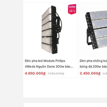
38%
Đèn pha led Module Philips
Đèn pha chống loá
48leds Nguồn Done 300w bảo
bóng đá 200w bảo
hành 2 năm giá rẻ
4.650.000₫
2.450.000₫
7.550.000₫
3.