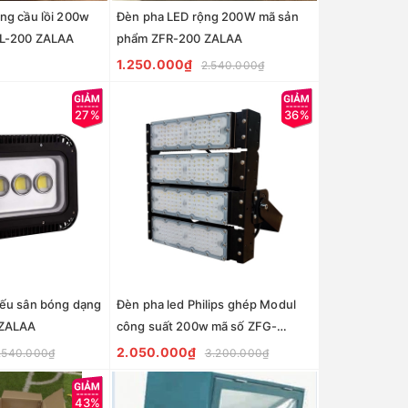
ng cầu lồi 200w
Đèn pha LED rộng 200W mã sản
FL-200 ZALAA
phẩm ZFR-200 ZALAA
1.250.000₫
2.540.000₫
27%
36%
iếu sân bóng dạng
Đèn pha led Philips ghép Modul
 ZALAA
công suất 200w mã số ZFG-
PL200
2.050.000₫
.540.000₫
3.200.000₫
43%