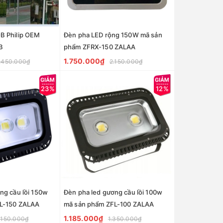
B Philip OEM
Đèn pha LED rộng 150W mã sản
B
phẩm ZFRX-150 ZALAA
1.750.000₫
.450.000₫
2.150.000₫
23%
12%
ng cầu lồi 150w
Đèn pha led gương cầu lồi 100w
L-150 ZALAA
mã sản phẩm ZFL-100 ZALAA
1.185.000₫
.150.000₫
1.350.000₫