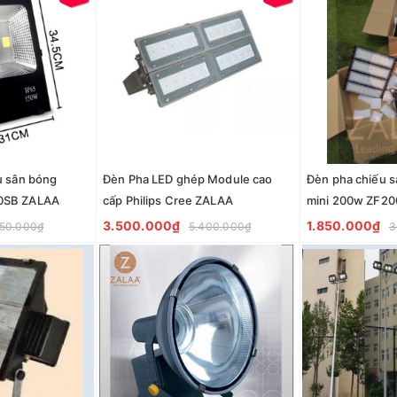
u sân bóng
Đèn Pha LED ghép Module cao
Đèn pha chiếu s
0SB ZALAA
cấp Philips Cree ZALAA
mini 200w ZF20
3.500.000₫
1.850.000₫
50.000₫
5.400.000₫
3