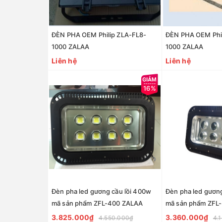
ĐÈN PHA OEM Philip ZLA-FL8-
ĐÈN PHA OEM Phil
1000 ZALAA
1000 ZALAA
Liên hệ
Liên hệ
16%
Đèn pha led gương cầu lồi 400w
Đèn pha led gương
mã sản phẩm ZFL-400 ZALAA
mã sản phẩm ZFL
3.825.000₫
3.360.000₫
4.550.000₫
4.