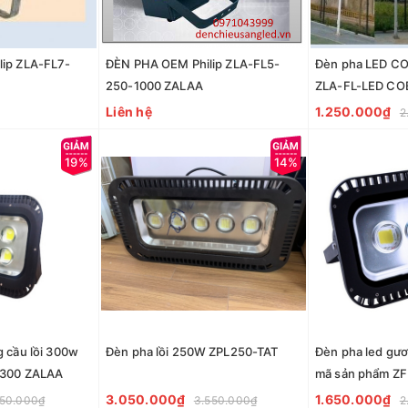
ip ZLA-FL7-
ĐÈN PHA OEM Philip ZLA-FL5-
Đèn pha LED CO
250-1000 ZALAA
ZLA-FL-LED CO
Liên hệ
1.250.000₫
2
19%
14%
 cầu lồi 300w
Đèn pha lồi 250W ZPL250-TAT
Đèn pha led gươ
-300 ZALAA
mã sản phẩm ZF
3.050.000₫
1.650.000₫
150.000₫
3.550.000₫
2