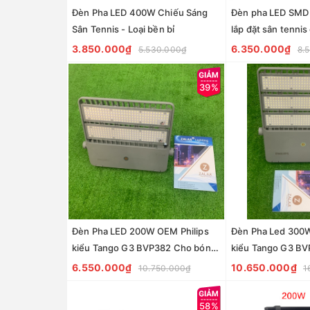
Đèn Pha LED 400W Chiếu Sáng
Đèn pha LED SMD 
Sân Tennis - Loại bền bỉ
lắp đặt sân tennis
400W - Hàng cao
3.850.000₫
6.350.000₫
5.530.000₫
8.
39%
Đèn Pha LED 200W OEM Philips
Đèn Pha Led 300W
kiểu Tango G3 BVP382 Cho bóng
kiểu Tango G3 B
đá mini
Tennis
6.550.000₫
10.650.000₫
10.750.000₫
1
58%