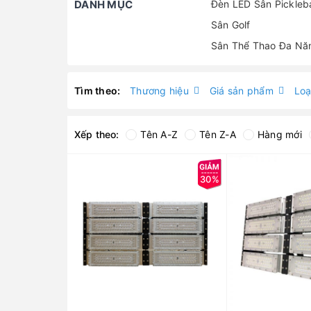
DANH MỤC
Đèn LED Sân Pickleba
Sân Golf
Tìm theo:
Thương hiệu
Giá sản phẩm
Loạ
Xếp theo:
Tên A-Z
Tên Z-A
Hàng mới
30%