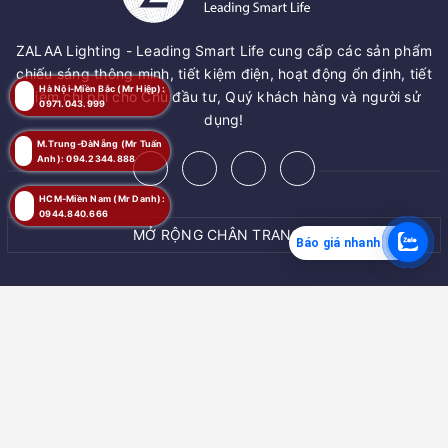
ZALAA Lighting - Leading Smart Life cung cấp các sản phẩm
chiếu sáng thông minh, tiết kiệm điện, hoạt động ổn định, tiết
Hà Nội-Miền Bắc (Mr Hiệp):
kiệm chi phí cho Chủ đầu tư, Quý khách hàng và người sử
0971.043.999
dụng!
M.Trung-ĐàNẵng (Mr Tuấn
Anh): 094.2344.888
HCM-Miền Nam (Mr Danh):
0944.840.666
MỞ RỘNG CHÂN TRANG
Báo giá nhanh
© Bản quyền thuộc về
ZALAA JSC
Cung cấp bởi
ZALAA