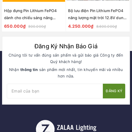
Hộp đựng Pin Lithium FePO4
Bộ lưu điện Pin Lithium FePO4
dành cho chiếu sáng năng
năng lượng mặt trời 12.8V dung
lượng mặt trời dự án
lượng 60Ah, 70AH, 80AH,
650.000₫
4.250.000₫
800.000₫
8.600.000₫
100Ah dùng cho đèn năng
lượng mặt trời
Đăng Ký Nhận Báo Giá
Chúng tôi tư vấn đúng sản phẩm và gửi báo giá Công ty đến
Quý khách hàng!
Nhận
thông tin
sản phẩm mới nhất, tin khuyến mãi và nhiều
hơn nữa.
ĐĂNG KÝ