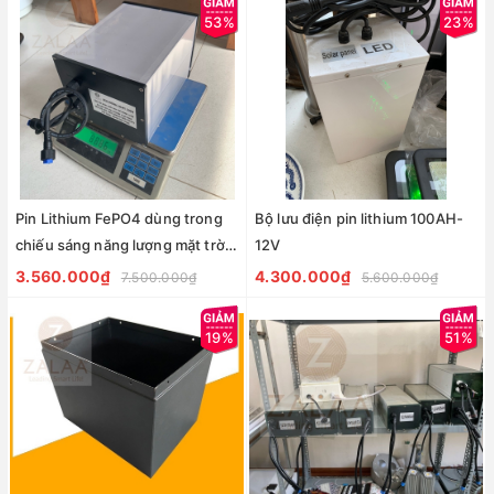
53%
23%
Pin Lithium FePO4 dùng trong
Bộ lưu điện pin lithium 100AH-
chiếu sáng năng lượng mặt trời
12V
66AH 80AH 100AH 12.8v
3.560.000₫
4.300.000₫
7.500.000₫
5.600.000₫
19%
51%