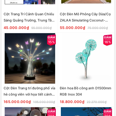
Cột Trang Trí Cảnh Quan Chiếu
Cột Đèn Mô Phỏng Cây Dừa/Cọ
Sáng Quảng Trường, Trung Tâm
ZALAA Simulating Coconut-
Thương Mại Kiểu Mới
Palm Tree Led Light
45.000.000₫
55.000.000₫
55.000.000₫
75.000.000₫
15%
16%
Cột Đèn Trang trí đường phố vỉa
Đèn hoa Bồ công anh D1500mm
hè công viên với họa tiết cánh
RGB Inox 304
bướm Rgb đổi màu
165.000.000₫
18.800.000₫
195.000.000₫
22.270.000₫
20%
20%