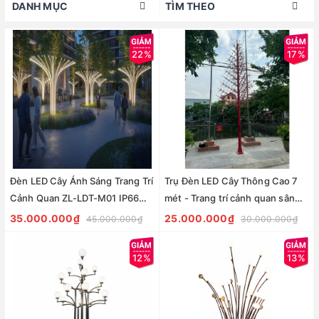
DANH MỤC
TÌM THEO
22%
17%
Đèn LED Cây Ánh Sáng Trang Trí
Trụ Đèn LED Cây Thông Cao 7
Cảnh Quan ZL-LDT-M01 IP66
mét - Trang trí cảnh quan sân
Nghệ Thuật - ZALAA OEM/ODM
vườn | LED Pine Tree Lights Pole
35.000.000₫
25.000.000₫
45.000.000₫
30.000.000₫
LED Tree Lights
H7M
12%
13%