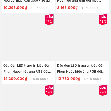
Hoa đổi màu RGB 300W 36 đầu
Hoa hiệu ứng RGB đổi màu
ống H1500 D2500 | cho Cột cao
250W 36 đầu ống H1300 D2000
10.295.000₫
8.165.000₫
13.135.000₫
11.050.000₫
từ 3met
17%
18%
Đầu đèn LED trang trí kiểu Đài
Đầu đèn LED trang trí kiểu Đài
Phun Nước hiệu ứng RGB đổi
Phun Nước hiệu ứng RGB đổi
màu 400W với 35 đầu ống dài
màu 300W với 35 đầu ống dài
14.200.000₫
12.780.000₫
17.040.000₫
15.620.000₫
H2000 D2800
H750 D1500
19%
29%