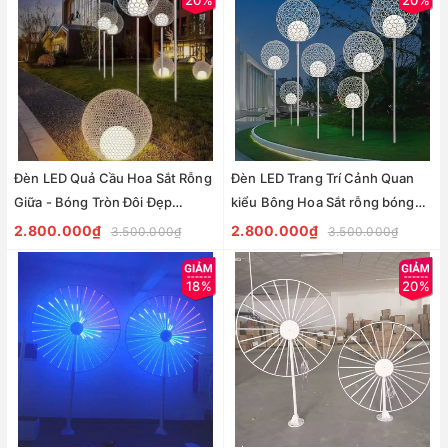
Đèn LED Quả Cầu Hoa Sắt Rỗng
Đèn LED Trang Trí Cảnh Quan
Giữa - Bóng Tròn Đôi Đẹp
kiểu Bông Hoa Sắt rỗng bóng
Lạ ZALAA ZSV-Flowers-Iron
tròn đôi ZALAA ZSV-FlowerIron
2.800.000₫
2.800.000₫
3.500.000₫
3.500.000₫
Chiếu sáng & trang trí cảnh
D40-D100cm, H60-180CM | Báo
quan
Giá
18%
20%