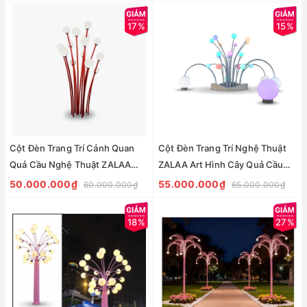
ZCV-ART 004
ZALAA LED Art Lights | ZCV-
ART 003
17%
15%
Cột Đèn Trang Trí Cảnh Quan
Cột Đèn Trang Trí Nghệ Thuật
Quả Cầu Nghệ Thuật ZALAA
ZALAA Art Hình Cây Quả Cầu
LED Art Lights | ZCV-ART 002
Artistic Tree | ZCV-ART 001
50.000.000₫
55.000.000₫
60.000.000₫
65.000.000₫
18%
27%