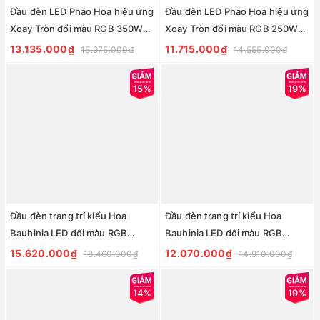
Đầu đèn LED Pháo Hoa hiệu ứng
Đầu đèn LED Pháo Hoa hiệu ứng
Xoay Tròn đổi màu RGB 350W
Xoay Tròn đổi màu RGB 250W
30 đầu ống H1500 D2100 Zalaa
30 đầu ống H1300 D1800 Zalaa
13.135.000₫
11.715.000₫
15.975.000₫
14.555.000₫
ZCSV-PH-12
ZCSV-PH-11
15%
19%
Đầu đèn trang trí kiểu Hoa
Đầu đèn trang trí kiểu Hoa
Bauhinia LED đổi màu RGB
Bauhinia LED đổi màu RGB
350W 48 đầu ống H1500 D2500
280W 48 đầu ống H1200 D1500
15.620.000₫
12.070.000₫
18.460.000₫
14.910.000₫
Zalaa ZCSV-PH-20
Zalaa ZCSV-PH-18
14%
19%