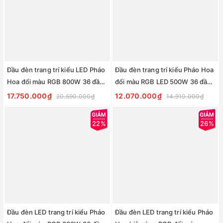
Đầu đèn trang trí kiểu LED Pháo
Đầu đèn trang trí kiểu Pháo Hoa
Hoa đổi màu RGB 800W 36 đầu
đổi màu RGB LED 500W 36 đầu
ống H2500 D4000 | cho Cột cao
ống H2000 D3000 | cho Cột cao
17.750.000₫
12.070.000₫
20.590.000₫
14.910.000₫
từ 6met
từ 4met
22%
26%
Đầu đèn LED trang trí kiểu Pháo
Đầu đèn LED trang trí kiểu Pháo