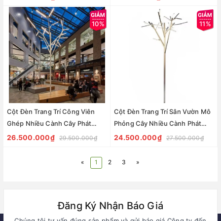
dự án Vườn Án Sáng ngoài trời
ZALAA
10%
11%
Cột Đèn Trang Trí Công Viên
Cột Đèn Trang Trí Sân Vườn Mô
Ghép Nhiều Cành Cây Phát
Phỏng Cây Nhiều Cành Phát
Sáng Cao 6M ZCV ZALAA LED
Sáng Cao 5M ZCV ZALAA LED
26.500.000₫
24.500.000₫
29.500.000₫
27.500.000₫
Tree Lights
Tree Lights
«
1
2
3
»
Đăng Ký Nhận Báo Giá
Chúng tôi tư vấn đúng sản phẩm và gửi báo giá Công ty đến