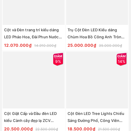
Cột và Đèn trang trí kiểu dáng
Trụ Cột Đèn LED Kiểu dáng
LED Pháo Hoa, Đài Phun Nước
Chùm Hoa Bồ Công Anh Tròn
ZALAA ZCSV-DPN | cho dự án
phát sáng đổi màu cho phố đi
12.070.000₫
25.000.000₫
14.910.000₫
35.000.000₫
cảnh quan ngoài trời
bộ
9%
14%
Cột Giật Cấp và Đầu đèn LED
Cột Đèn LED Tree Lights Chiếu
kiểu Cành cây đẹp lạ ZCV
Sáng Đường Phố, Công Viên
ZALAA Tree Lights chiếu sáng
Kiểu Dáng Cành Cây ZCV
20.500.000₫
18.500.000₫
22.500.000₫
21.500.000₫