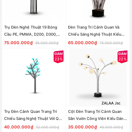
Trụ Đèn Nghệ Thuật 19 Bóng
Đèn Trang Trí Cảnh Quan Và
Cầu PE, PMMA, D200, D300,
Chiếu Sáng Nghệ Thuật Kiểu
D400 LED Bulb E27 | ZCV-
Cột Cầu LED Art Lights | ZCV-
75.000.000₫
65.000.000₫
85.000.000₫
75.000.000₫
ART006 ZALAA
ART 005 ZALAA
23%
22%
Trụ Đèn Cảnh Quan Trang Trí
Cột Đèn Trang Trí Cảnh Quan
Chiếu Sáng Nghệ Thuật Với Quả
Sân Vườn Công Viên Kiểu Dáng
Cầu ZALAA LED Art Lights |
Cụm Quả Cầu Nghệ Thuật
40.000.000₫
35.000.000₫
52.000.000₫
45.000.000₫