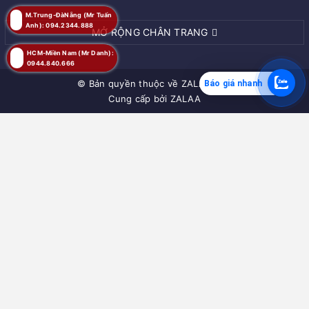
M.Trung-ĐàNẵng (Mr Tuấn
Anh): 094.2344.888
MỞ RỘNG CHÂN TRANG
HCM-Miền Nam (Mr Danh):
0944.840.666
© Bản quyền thuộc về
ZALAA JSC
Báo giá nhanh
Cung cấp bởi
ZALAA