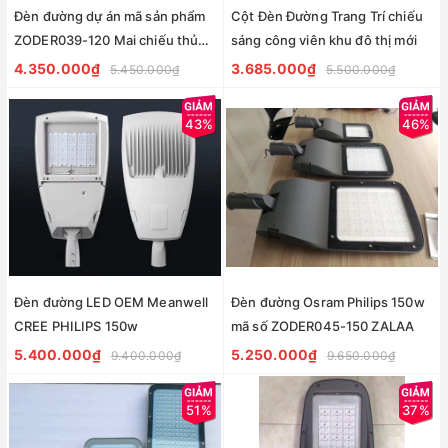
Đèn đường dự án mã sản phẩm
Cột Đèn Đường Trang Trí chiếu
ZODER039-120 Mai chiếu thủy
sáng công viên khu đô thị mới
cơ lớn D750mm, công suất
4.350.000₫
3.685.000₫
5.450.000₫
5.500.000₫
120w
43%
46%
Đèn đường LED OEM Meanwell
Đèn đường Osram Philips 150w
CREE PHILIPS 150w
mã số ZODER045-150 ZALAA
5.400.000₫
5.250.000₫
9.400.000₫
9.650.000₫
51%
37%