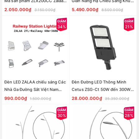
Mã sản phẩm ZLX200CC Zalaa -
Giàn Nâng Hạ Chiếu Sáng Khu
Bảo hành 2 năm
Trung Tâm Bến bãi Ga Tàu
2.050.000₫
5.490.000₫
3.150.000₫
8.500.000₫
Đường Sắt Việt Nam ZFL-
Railway 280w, 560W, 840w
34%
21%
Đèn LED ZALAA chiếu sáng Các
Đèn Đường LED Thông Minh
Nhà Ga Đường Sắt Việt Nam
Cetus ZSG-Ct 50W đến 300W
ZFL-Railway 40w-360W Railway
ZALAA/SOGA Smart Lighting
990.000₫
28.000.000₫
1.500.000₫
35.350.000₫
Station Lighting
30%
28%