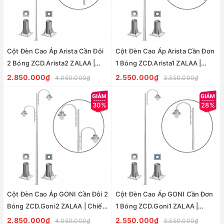
Cột Đèn Cao Áp Arista Cần Đôi
Cột Đèn Cao Áp Arista Cần Đơn
2 Bóng ZCD.Arista2 ZALAA |
1 Bóng ZCD.Arista1 ZALAA |
Chiếu Sáng Đường Phố
Chiếu Sáng Đường Phố
2.850.000₫
2.550.000₫
4.050.000₫
3.550.000₫
30%
28%
Cột Đèn Cao Áp GONI Cần Đôi 2
Cột Đèn Cao Áp GONI Cần Đơn
Bóng ZCD.Goni2 ZALAA | Chiếu
1 Bóng ZCD.Goni1 ZALAA |
Sáng Đường Phố
Chiếu Sáng Đường Phố
2.850.000₫
2.550.000₫
4.050.000₫
3.550.000₫