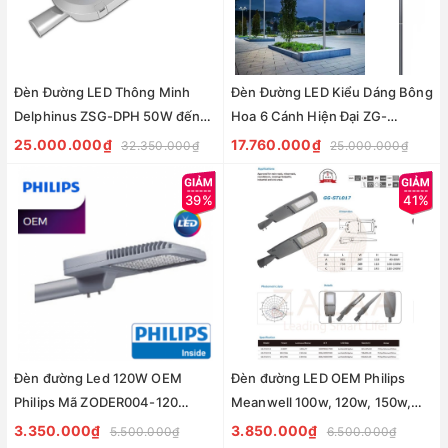
Đèn Đường LED Thông Minh
Đèn Đường LED Kiểu Dáng Bông
Delphinus ZSG-DPH 50W đến
Hoa 6 Cánh Hiện Đại ZG-
200W ZALAA/SOGA Smart
TYD5005-6 AC220V 420W
25.000.000₫
17.760.000₫
32.350.000₫
25.000.000₫
Lighting
ZALAA Cho cột cao 6-10m
39%
41%
Đèn đường Led 120W OEM
Đèn đường LED OEM Philips
Philips Mã ZODER004-120
Meanwell 100w, 120w, 150w,
ZALAA
200w Mã sản phẩm GG-
3.350.000₫
3.850.000₫
5.500.000₫
6.500.000₫