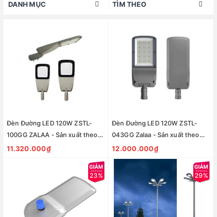
DANH MỤC
TÌM THEO
Đèn Đường LED 120W ZSTL-
Đèn Đường LED 120W ZSTL-
100GG ZALAA - Sản xuất theo
043GG Zalaa - Sản xuất theo
đơn đặt hàng
đơn đặt hàng
11.320.000₫
12.000.000₫
23%
29%