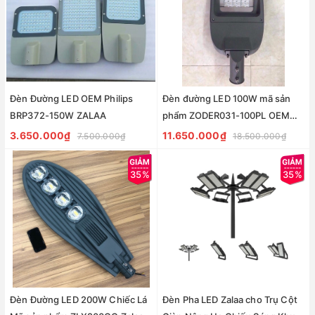
Đèn Đường LED OEM Philips
Đèn đường LED 100W mã sản
BRP372-150W ZALAA
phẩm ZODER031-100PL OEM
Philips Bridgelux Osram ZALAA
3.650.000₫
11.650.000₫
7.500.000₫
18.500.000₫
35%
35%
Đèn Đường LED 200W Chiếc Lá
Đèn Pha LED Zalaa cho Trụ Cột