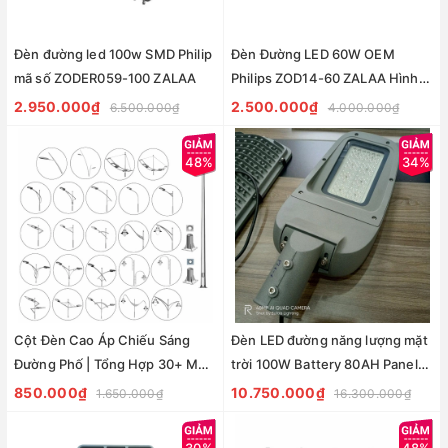
Đèn đường led 100w SMD Philip
Đèn Đường LED 60W OEM
mã số ZODER059-100 ZALAA
Philips ZOD14-60 ZALAA Hình
Các Mập SHARK-LED Street
2.950.000₫
2.500.000₫
6.500.000₫
4.000.000₫
Lighting
48%
34%
Cột Đèn Cao Áp Chiếu Sáng
Đèn LED đường năng lượng mặt
Đường Phố | Tổng Hợp 30+ Mẫu
trời 100W Battery 80AH Panel
Cần Đèn
100 * 2 tấm
850.000₫
10.750.000₫
1.650.000₫
16.300.000₫
30%
48%