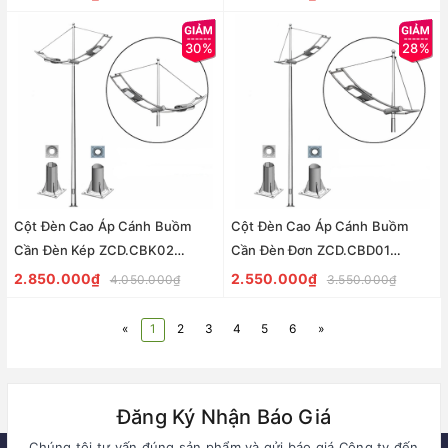
30%
28%
Cột Đèn Cao Áp Cánh Buồm
Cột Đèn Cao Áp Cánh Buồm
Cần Đèn Kép ZCD.CBK02
Cần Đèn Đơn ZCD.CBD01
ZALAA | Chiếu Sáng Đường Phố
ZALAA | Chiếu Sáng Đường Phố
2.850.000₫
2.550.000₫
4.050.000₫
3.550.000₫
«
1
2
3
4
5
6
»
Đăng Ký Nhận Báo Giá
Chúng tôi tư vấn đúng sản phẩm và gửi báo giá Công ty đến