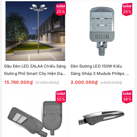
STL017 ZALAA
25%
20%
Đầu Đèn LED ZALAA Chiếu Sáng
Đèn Đường LED 150W Kiểu
Đường Phố Smart City Hiện Đại
Dáng Ghép 3 Mudule Philips Mã
Kiểu Dáng Bông Hoa Cho cột
Sp ZSL14-150PL
15.760.000₫
2.000.000₫
21.000.000₫
2.500.000₫
cao 6-10m
55%
38%