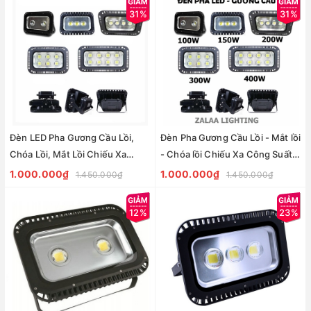
31%
31%
Đèn LED Pha Gương Cầu Lồi,
Đèn Pha Gương Cầu Lồi - Mắt lồi
Chóa Lồi, Mắt Lồi Chiếu Xa
- Chóa lồi Chiếu Xa Công Suất
Rộng Ngoài Trời
từ 100W đến 400W
1.000.000₫
1.000.000₫
1.450.000₫
1.450.000₫
12%
23%