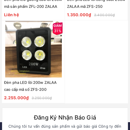
mã sản phẩm ZFL-200 ZALAA
ZALAA mã ZFS-250
Liên hệ
1.350.000₫
3.400.000₫
31%
Đèn pha LED lồi 200w ZALAA
cao cấp mã số ZFS-200
2.255.000₫
3.250.000₫
Đăng Ký Nhận Báo Giá
Chúng tôi tư vấn đúng sản phẩm và gửi báo giá Công ty đến