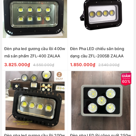
Đèn pha led gương cầu lồi 400w
Đèn Pha LED chiếu sân bóng
mã sản phẩm ZFL-400 ZALAA
dạng cầu ZFL-200SB ZALAA
3.825.000₫
1.850.000₫
4.550.000₫
2.540.000₫
60%
Đèn pha led gương cầu lồi 200w
Đèn pha LED lồi công suất 250w