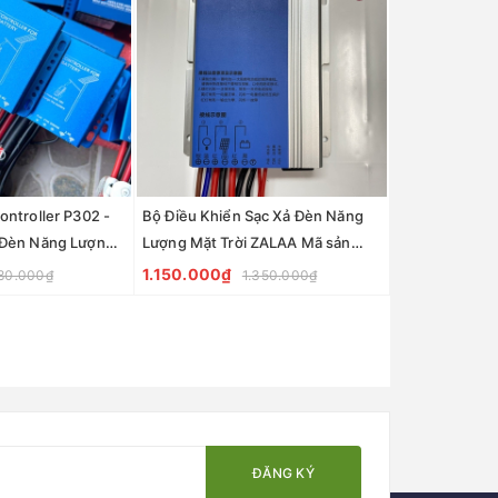
ontroller P302 -
Bộ Điều Khiển Sạc Xả Đèn Năng
 Đèn Năng Lượng
Lượng Mặt Trời ZALAA Mã sản
phẩm ZL-SMR2012; ZL-SMR1012
1.150.000₫
480.000₫
1.350.000₫
ĐĂNG KÝ