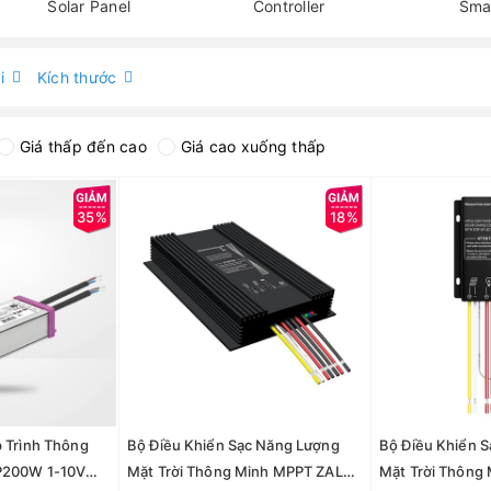
Solar Panel
Controller
i
Kích thước
Giá thấp đến cao
Giá cao xuống thấp
35%
18%
 Trình Thông
Bộ Điều Khiển Sạc Năng Lượng
Bộ Điều Khiển 
P200W 1-10V
Mặt Trời Thông Minh MPPT ZALAA
Mặt Trời Thông