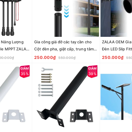
c Năng Lượng
Gia công giá đỡ các tay cần cho
ZALAA OEM Gia 
ble MPPT ZALAA
Cột đèn pha, giật cấp, trung tâm -
Đèn LED Slip Fi
 IP67
ZALAA Flood Light Mount Bracket
58mm 76mm - Bộ
250.000₫
250.000₫
90.000₫
550.000₫
55
từ 58mm, 76mm đến OEM theo
trượt cho đèn c
yêu cầu
trời
35%
39%