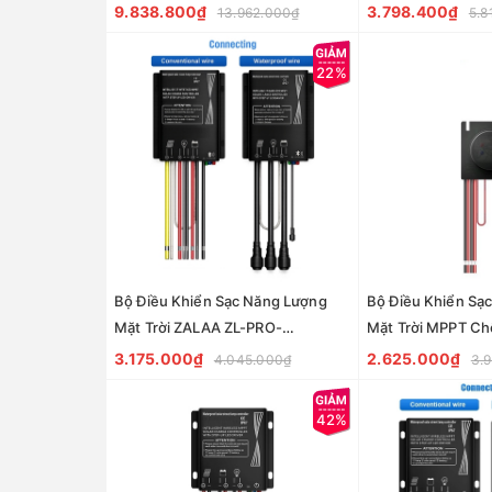
8200CLR Cao Cấp
Chống Nước IP67
9.838.800₫
3.798.400₫
13.962.000₫
5.8
22%
Bộ Điều Khiển Sạc Năng Lượng
Bộ Điều Khiển Sạ
Mặt Trời ZALAA ZL-PRO-
Mặt Trời MPPT C
MPPT(C/W)-20A IP67 Thông
ZALAA ZL-PDM-H
3.175.000₫
2.625.000₫
4.045.000₫
3.
Minh
42%