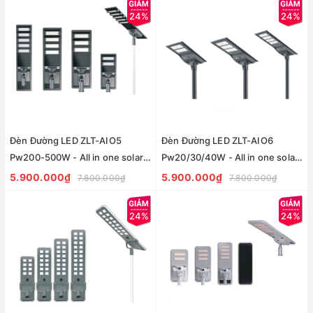
24%
24%
Đèn Đường LED ZLT-AIO5
Đèn Đường LED ZLT-AIO6
Pw200-500W - All in one solar
Pw20/30/40W - All in one solar
street light ZALAA ODM/OEM
street light ZALAA ODM/OEM
5.900.000₫
5.900.000₫
7.800.000₫
7.800.000₫
Theo Yêu Cầu
Theo Yêu Cầu
24%
24%