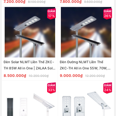
Street Light
Street Light
7.200.000₫
7.800.000₫
8.100.000₫
9.500.000₫
17%
26%
Đèn Solar NLMT Liền Thể ZKC-
Đèn Đường NLMT Liền Thể
TH 85W All in One | ZALAA Solar
ZKC-TH All in One 55W, 70W,
Street Light
85W | ZALAA Solar Street Light
8.500.000₫
9.000.000₫
10.200.000₫
12.200.000₫
33%
24%