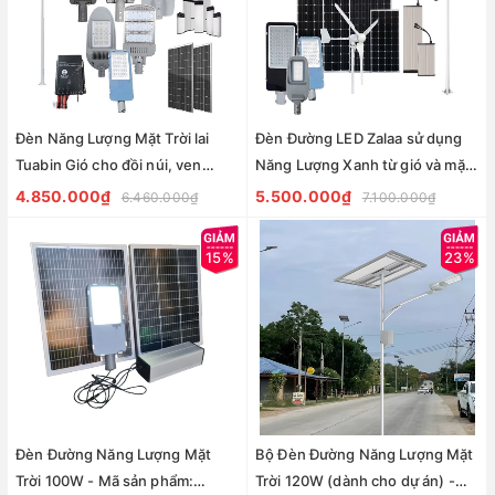
Đèn Năng Lượng Mặt Trời lai
Đèn Đường LED Zalaa sử dụng
Tuabin Gió cho đồi núi, ven
Năng Lượng Xanh từ gió và mặt
biển, nông thôn
trời dành cho dự án
4.850.000₫
5.500.000₫
6.460.000₫
7.100.000₫
15%
23%
Đèn Đường Năng Lượng Mặt
Bộ Đèn Đường Năng Lượng Mặt
Trời 100W - Mã sản phẩm:
Trời 120W (dành cho dự án) -