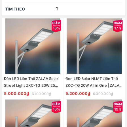
TÌM THEO
18%
17%
Đèn LED Liền Thể ZALAA Solar
Đèn LED Solar NLMT Liền Thể
Street Light ZKC-TG 20W 25W
ZKC-TG 20W All in One | ZALAA
30W All In One
Street Light
5.000.000₫
5.200.000₫
6.100.000₫
6.300.000₫
16%
19%