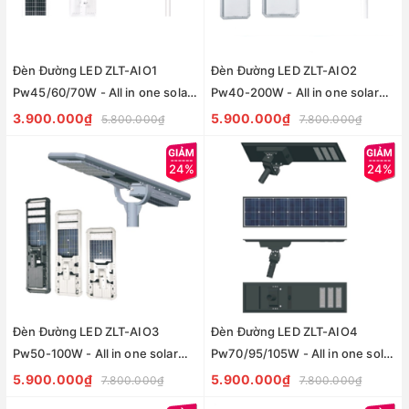
Đèn Đường LED ZLT-AIO1
Đèn Đường LED ZLT-AIO2
Pw45/60/70W - All in one solar
Pw40-200W - All in one solar
street light ZALAA ODM/OEM
street light ZALAA ODM/OEM
3.900.000₫
5.900.000₫
5.800.000₫
7.800.000₫
Theo Yêu Cầu
Theo Yêu Cầu
24%
24%
Đèn Đường LED ZLT-AIO3
Đèn Đường LED ZLT-AIO4
Pw50-100W - All in one solar
Pw70/95/105W - All in one solar
street light ZALAA ODM/OEM
street light ZALAA ODM/OEM
5.900.000₫
5.900.000₫
7.800.000₫
7.800.000₫
Theo Yêu Cầu
Theo Yêu Cầu