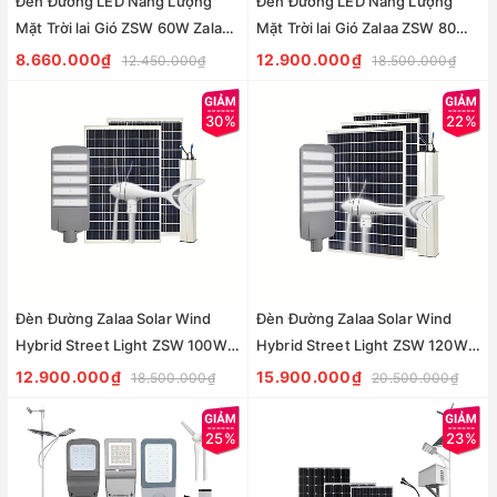
Đèn Đường LED Năng Lượng
Đèn Đường LED Năng Lượng
Mặt Trời lai Gió ZSW 60W Zalaa
Mặt Trời lai Gió Zalaa ZSW 80W
dành cho dự án
Dành cho dự án
8.660.000₫
12.900.000₫
12.450.000₫
18.500.000₫
30%
22%
Đèn Đường Zalaa Solar Wind
Đèn Đường Zalaa Solar Wind
Hybrid Street Light ZSW 100W
Hybrid Street Light ZSW 120W
Dành cho dự án
Dành cho dự án
12.900.000₫
15.900.000₫
18.500.000₫
20.500.000₫
25%
23%