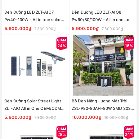
Đèn Đường LED ZLT-AIO7
Đèn Đường LED ZLT-AIO8
Pw40-130W - All in one solar
Pw60/80/100W - All in one solar
street light ZALAA ODM/OEM
street light ZALAA ODM/OEM
5.900.000₫
5.900.000₫
7.800.000₫
7.800.000₫
Theo Yêu Cầu
Theo Yêu Cầu
24%
16%
Đèn Đường Solar Street Light
Bộ Đèn Năng Lượng Mặt Trời
ZLT-AIO All in One OEM/ODM
ZSL-P80-80AH-80W SMD 3030
Theo Yêu Cầu
Philips Mono Lithium
5.900.000₫
16.000.000₫
7.800.000₫
19.000.000₫
28%
24%