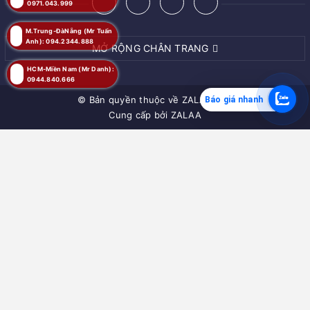
0971.043.999
M.Trung-ĐàNẵng (Mr Tuấn
Anh): 094.2344.888
MỞ RỘNG CHÂN TRANG
HCM-Miền Nam (Mr Danh):
0944.840.666
© Bản quyền thuộc về
ZALAA JSC
Báo giá nhanh
Cung cấp bởi
ZALAA