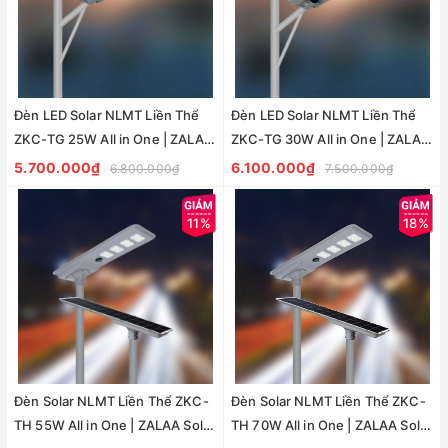
Đèn LED Solar NLMT Liền Thể
Đèn LED Solar NLMT Liền Thể
ZKC-TG 25W All in One | ZALAA
ZKC-TG 30W All in One | ZALAA
Street Light
Street Light
5.700.000₫
6.100.000₫
6.800.000₫
7.500.000₫
11%
18%
Đèn Solar NLMT Liền Thể ZKC-
Đèn Solar NLMT Liền Thể ZKC-
TH 55W All in One | ZALAA Solar
TH 70W All in One | ZALAA Solar