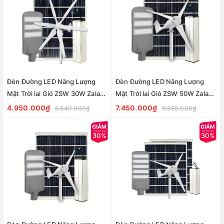
Đèn Đường LED Năng Lượng
Đèn Đường LED Năng Lượng
Mặt Trời lai Gió ZSW 30W Zalaa
Mặt Trời lai Gió ZSW 50W Zalaa
dành cho dự án
dành cho dự án
4.950.000₫
7.450.000₫
6.840.000₫
9.860.000₫
30%
30%