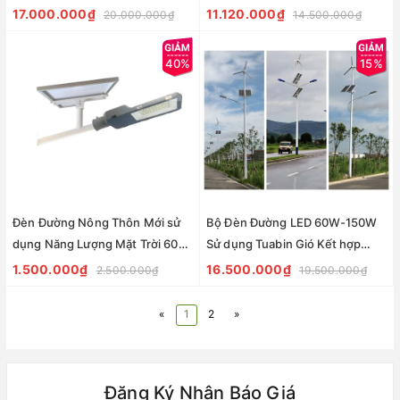
ZPCS-100-CC ZALAA
Mã sản phẩm ZSL-100AH-120W
17.000.000₫
11.120.000₫
20.000.000₫
14.500.000₫
ZALAA
40%
15%
Đèn Đường Nông Thôn Mới sử
Bộ Đèn Đường LED 60W-150W
dụng Năng Lượng Mặt Trời 60W
Sử dụng Tuabin Gió Kết hợp
ZSTS-60GG ZALAA
Năng Lượng Mặt Trời, Mắc Song
1.500.000₫
16.500.000₫
2.500.000₫
19.500.000₫
Song Điện Lưới AC220V để
chiếu sáng
«
1
2
»
Đăng Ký Nhận Báo Giá