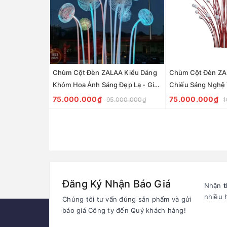
Chùm Cột Đèn ZALAA Kiểu Dáng
Chùm Cột Đèn ZAL
Khóm Hoa Ánh Sáng Đẹp Lạ - Giải
Chiếu Sáng Nghệ 
pháp chiếu sáng nghệ thuật cho
Checkin, Công viê
75.000.000₫
75.000.000₫
95.000.000₫
1
sân vườn Khu đô thị, Công viên
Khu đô thị mới
Đăng Ký Nhận Báo Giá
Nhận
t
nhiều 
Chúng tôi tư vấn đúng sản phẩm và gửi
báo giá Công ty đến Quý khách hàng!