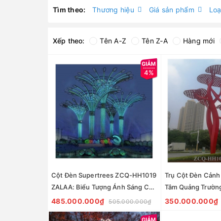
Tìm theo:
Thương hiệu
Giá sản phẩm
Loạ
Xếp theo:
Tên A-Z
Tên Z-A
Hàng mới
4%
Cột Đèn Supertrees ZCQ-HH1019
Trụ Cột Đèn Cảnh
ZALAA: Biểu Tượng Ánh Sáng Cho
Tâm Quảng Trườn
Đại Đô Thị
ZCQ-HH1001 ZALA
485.000.000₫
350.000.000₫
505.000.000₫
Series