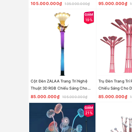
Trang trí và Chiếu sáng cho Công
Công viên, Cảnh q
105.000.000₫
95.000.000₫
135.000.000₫
1
viên, Cảnh quan trung tâm
LED Tree Lights
thương mại | LED Simulator Light
19%
Cột Đèn ZALAA Trang Trí Nghệ
Trụ Đèn Trang Trí
Thuật 3D RGB Chiếu Sáng Cho
Chiếu Sáng Cho D
Mùa Lễ Hội | LED Festival Lights
Ánh Sáng Kiểu Hoa
85.000.000₫
85.000.000₫
105.000.000₫
1
Lights
21%