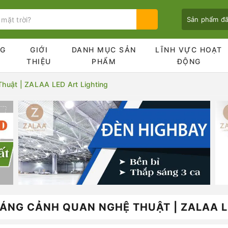
Sản phẩm đ
NG
GIỚI
DANH MỤC SẢN
LĨNH VỰC HOẠT
Ủ
THIỆU
PHẨM
ĐỘNG
huật | ZALAA LED Art Lighting
Bạn chưa xem sản phẩm nào
SÁNG CẢNH QUAN NGHỆ THUẬT | ZALAA L