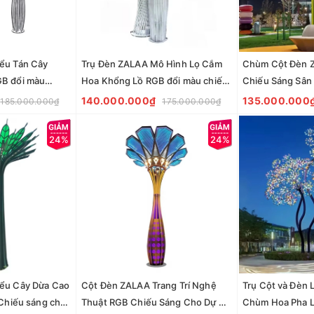
ểu Tán Cây
Trụ Đèn ZALAA Mô Hình Lọ Cắm
Chùm Cột Đèn Z
GB đổi màu
Hoa Khổng Lồ RGB đổi màu chiếu
Chiếu Sáng Sân
ung tâm, công
sáng khu trung tâm, công viên -
đô thị mới, Côn
140.000.000₫
135.000.000
185.000.000₫
175.000.000₫
ight
LED Motif Light
viên..
24%
24%
ểu Cây Dừa Cao
Cột Đèn ZALAA Trang Trí Nghệ
Trụ Cột và Đèn 
 Chiếu sáng cho
Thuật RGB Chiếu Sáng Cho Dự Án
Chùm Hoa Pha L