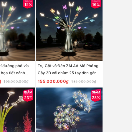
15%
16%
rí đường phố vỉa
Trụ Cột và Đèn ZALAA Mô Phỏng
 họa tiết cánh
Cây 3D với chùm 25 tay đèn gắn
àu
con bướm đầu cành cao 6m
₫
155.000.000₫
195.000.000₫
185.000.000₫
23%
28%