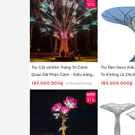
10%
Trụ Cột và Đèn Trang Trí Cảnh
Trụ Đèn Deco Kiểu
Quan Dải Phân Cách - Kiểu dáng
To Khổng Lồ ZAL
chùm 25 tay đèn con bướm cao
cho Công viên vư
185.000.000₫
185.000.000₫
205.000.000₫
6m rộng 7m ZALAA
công cộng
21%