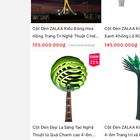
Cột Đèn ZALAA Kiểu Bông Hoa
Cột Đèn ZALAA Ki
Hồng Trang Trí Nghệ Thuật Chiếu
Xanh Khổng Lồ R
Sáng Cho Dự Án Công Viên Ánh
chiếu sáng khu tr
155.000.000₫
145.000.000₫
195.000.000₫
Sáng
viên - LED Motif L
22%
Cột Đèn Đẹp Lạ Sáng Tạo Nghệ
Cột Đèn ZALAA Ki
Thuật từ Quả Chanh cao 4-6m
4-6m Trang trí và