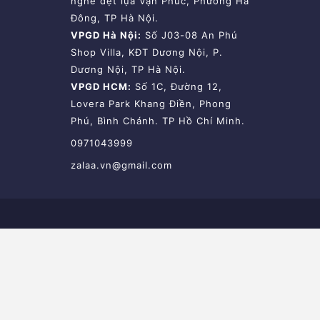
nghề dệt lụa Vạn Phúc, Phường Hà
Đông, TP Hà Nội.
VPGD Hà Nội:
Số J03-08 An Phú
Shop Villa, KĐT Dương Nội, P.
Dương Nội, TP Hà Nội.
VPGD HCM:
Số 1C, Đường 12,
Lovera Park Khang Điền, Phong
Phú, Bình Chánh. TP Hồ Chí Minh.
0971043999
zalaa.vn@gmail.com