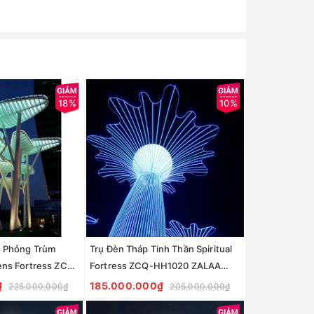
18%
10%
 Phỏng Trùm
Trụ Đèn Tháp Tinh Thần Spiritual
ns Fortress ZCQ-
Fortress ZCQ-HH1020 ZALAA
Chiếu Sáng Cảnh
Chiếu Sáng Cảnh Quan
₫
185.000.000₫
225.000.000₫
205.000.000₫