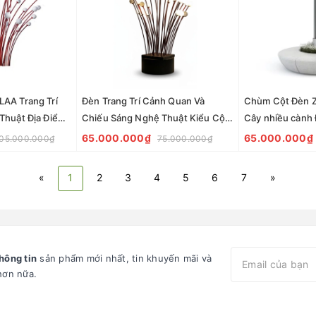
AA Trang Trí
Đèn Trang Trí Cảnh Quan Và
Chùm Cột Đèn 
Thuật Địa Điểm
Chiếu Sáng Nghệ Thuật Kiểu Cột
Cây nhiều cành 
n sân vườn,
Cầu LED Art Lights | ZCV-ART 005
Chiếu Sáng Ngh
65.000.000₫
65.000.000₫
05.000.000₫
75.000.000₫
ZALAA
vườn Khu đô thị
«
1
2
3
4
5
6
7
»
hông tin
sản phẩm mới nhất, tin khuyến mãi và
hơn nữa.