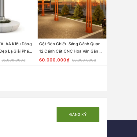
ZALAA Kiểu Dáng
Cột Đèn Chiếu Sáng Cảnh Quan
Đẹp Lạ Giải Pháp
12 Cánh Cắt CNC Hoa Văn Gắn
ệ Thuật cho sân
LED Cao 6-8M ZALAA
60.000.000₫
85.000.000₫
88.000.000₫
, Công Viên
ĐĂNG KÝ