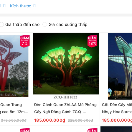
i
Kích thước
Giá thấp đến cao
Giá cao xuống thấp
7%
18%
 Quan Trung
Đèn Cảnh Quan ZALAA Mô Phỏng
Cột Đèn Cây Mô
g cao 8m-12m
Cây Ngô Đồng Cảnh ZCQ-
Nhụy Hoa Stame
A Fortune Tree
HH1022 Sycamore Trees Lighting
HH1021 ZALAA 
185.000.000₫
185.000.000
375.000.000₫
225.000.000₫
Quan