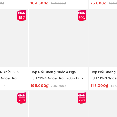
 trời IP68 -
Nước, Ngoài Trời IP68 - Linh kiện
Nước, Ngoài Trời
104.500₫
75.000₫
00₫
148.500₫
105.
Zalaa
đèn led Zalaa
đèn led Zalaa
19%
20%
4 Chiều 2-2
Hộp Nối Chống Nước 4 Ngả
Hộp Nối Chống 
Ngoài Trời
FSH713-4 Ngoài Trời IP68 - Linh
FSH713-3 Ngoài 
 Bằng Nhựa -
kiện đèn led Zalaa
kiện đèn led Zal
195.000₫
115.000₫
000₫
245.000₫
145
Zalaa
28%
29%