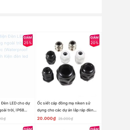
25%
20%
n Đèn LED cho dự
Ốc siết cáp đồng mạ niken sử
oài trời, IP68
dụng cho các dự án lắp ráp đèn
terproof
LED, thiết bị điện chiếu sáng -
20.000₫
00₫
25.000₫
h Kiện đèn led
Linh Kiện đèn led Zalaa