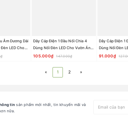
ầu Âm Dương Dài
Dây Cáp Điện 1 Đầu Nối Chia 4
Dây Cáp Điện 1 
 Đèn LED Cho
Dùng Nối Đèn LED Cho Vườn Ánh
Dùng Nối Đèn L
Light Garden
Sáng / Light Garden
Sáng / Light Ga
105.000₫
91.000₫
0₫
147.000₫
127.
«
1
2
»
hông tin
sản phẩm mới nhất, tin khuyến mãi và
hơn nữa.