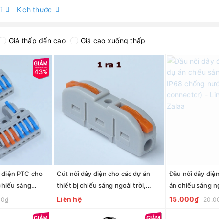
i
Kích thước
Giá thấp đến cao
Giá cao xuống thấp
43%
 điện PTC cho
Cút nối dây điện cho các dự án
Đầu nối dây điệ
 chiếu sáng
thiết bị chiếu sáng ngoài trời,
án chiếu sáng ng
nước - Linh Kiện
chống nước - Linh Kiện đèn led
chống nước (Wa
Liên hệ
15.000₫
00₫
20.0
Zalaa
connector) - Lin