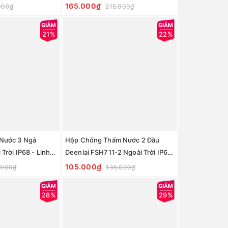
 IP68 - Linh kiện
Nước, Ngoài Trời IP68 - Linh kiện
165.000₫
000₫
215.000₫
đèn led Zalaa
21%
22%
Nước 3 Ngả
Hộp Chống Thấm Nước 2 Đầu
Trời IP68 - Linh
Deenlai FSH711-2 Ngoài Trời IP68
aa
- Linh kiện đèn led Zalaa
105.000₫
.000₫
135.000₫
28%
29%