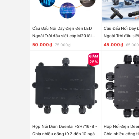
Cầu Đấu Nối Dây Điện Đèn LED
Cầu Đấu Nối Dây 
Ngoài Trời đầu siết cáp M20 lõi
Ngoài Trời đầu si
3pin Chống nước, Ngoài trời IP68
M25..lõi 2, 3, 4, 
50.000₫
45.000₫
75.000₫
65.00
- Linh kiện đèn led Zalaa
nước, Ngoài trời I
đèn led Zalaa
26%
Hộp Nối Điện Deenlai FSH716-B -
Hộp Nối Điện Dee
Chia nhiều cổng từ 2 đến 10 ngả,
Chia nhiều cổng t