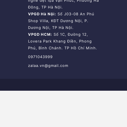
nghề dệt lụa Vạn Phúc, Phường Hà
Đông, TP Hà Nội.
VPGD Hà Nội:
Số J03-08 An Phú
Shop Villa, KĐT Dương Nội, P.
Dương Nội, TP Hà Nội.
VPGD HCM:
Số 1C, Đường 12,
Lovera Park Khang Điền, Phong
Phú, Bình Chánh. TP Hồ Chí Minh.
0971043999
zalaa.vn@gmail.com