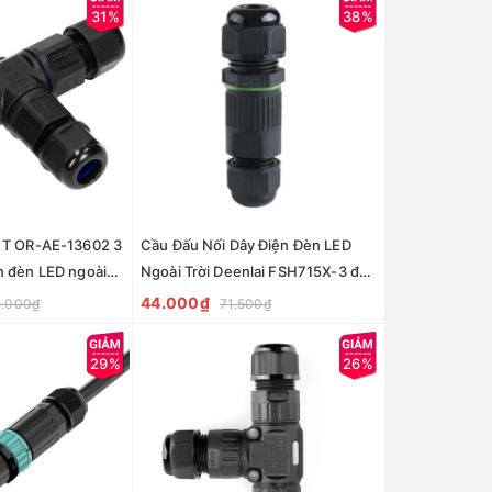
31%
38%
ữ T OR-AE-13602 3
Cầu Đấu Nối Dây Điện Đèn LED
n đèn LED ngoài
Ngoài Trời Deenlai FSH715X-3 đầu
50V/25A, IP68 -
siết cáp M18 lõi 3pin Chống nước,
44.000₫
5.000₫
71.500₫
d Zalaa
Ngoài trời IP68 - Linh kiện đèn led
Zalaa
29%
26%