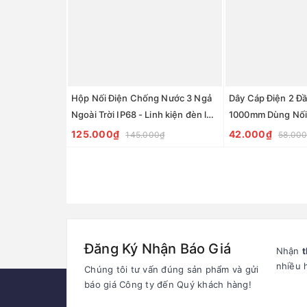
Hộp Nối Điện Chống Nước 3 Ngả
Dây Cáp Điện 2 Đ
Ngoài Trời IP68 - Linh kiện đèn led
1000mm Dùng Nối
Zalaa
Vườn Ánh Sáng / 
125.000₫
42.000₫
145.000₫
58.00
Đăng Ký Nhận Báo Giá
Nhận
t
nhiều 
Chúng tôi tư vấn đúng sản phẩm và gửi
báo giá Công ty đến Quý khách hàng!