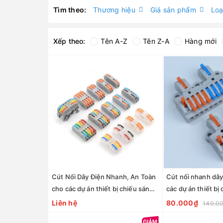
Tìm theo:
Thương hiệu
Giá sản phẩm
Loạ
Xếp theo:
Tên A-Z
Tên Z-A
Hàng mới
Cút Nối Dây Điện Nhanh, An Toàn
Cút nối nhanh dây
cho các dự án thiết bị chiếu sáng
các dự án thiết bị
ngoài trời, chống nước - Linh Kiện
ngoài trời, chống 
Liên hệ
80.000₫
140.0
đèn led Zalaa
đèn led Zalaa