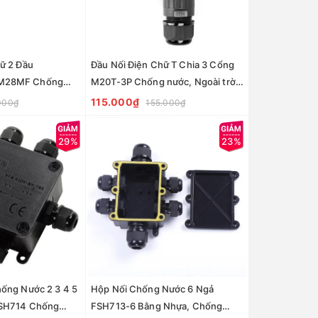
ữ 2 Đầu
Đầu Nối Điện Chữ T Chia 3 Cổng
M28MF Chống
M20T-3P Chống nước, Ngoài trời
 IP68 - Linh kiện
IP68 - Linh kiện đèn led Zalaa
115.000₫
000₫
155.000₫
29%
23%
hống Nước 2 3 4 5
Hộp Nối Chống Nước 6 Ngả
FSH714 Chống
FSH713-6 Bằng Nhựa, Chống