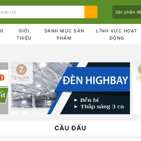
Sản phẩm đ
NG
GIỚI
DANH MỤC SẢN
LĨNH VỰC HOẠT
Ủ
THIỆU
PHẨM
ĐỘNG
Bạn chưa xem sản phẩm nào
CẦU ĐẤU