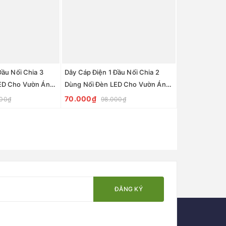
Đầu Nối Chia 3
Dây Cáp Điện 1 Đầu Nối Chia 2
ED Cho Vườn Ánh
Dùng Nối Đèn LED Cho Vườn Ánh
rden
Sáng / Light Garden
70.000₫
000₫
98.000₫
ĐĂNG KÝ