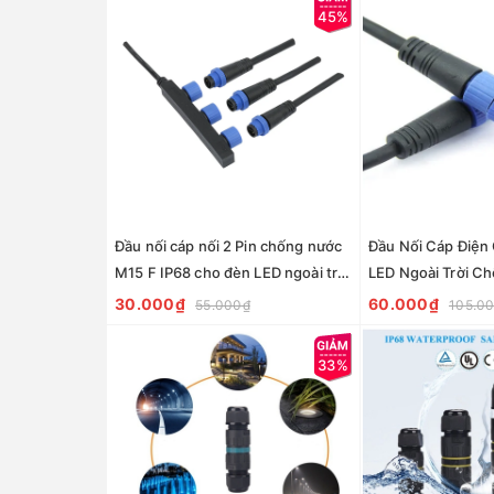
45%
Đầu nối cáp nối 2 Pin chống nước
Đầu Nối Cáp Điện
M15 F IP68 cho đèn LED ngoài trời
LED Ngoài Trời C
- Linh Kiện đèn led Zalaa
Cáp M15 2PIN 24A
30.000₫
60.000₫
55.000₫
105.0
đèn led Zalaa
33%