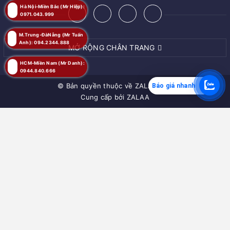
Hà Nội-Miền Bắc (Mr Hiệp):
0971.043.999
M.Trung-ĐàNẵng (Mr Tuấn
Anh): 094.2344.888
MỞ RỘNG CHÂN TRANG
HCM-Miền Nam (Mr Danh):
0944.840.666
© Bản quyền thuộc về
ZALAA JSC
Báo giá nhanh
Cung cấp bởi
ZALAA