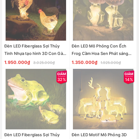
Đèn LED Fiberglass Sợi Thủy
Đèn LED Mô Phỏng Con Ếch
Tinh Nhựa tạo hình 3D Con Gà
Frog Cầm Hoa Sen Phát sáng
Rooster-hen phát sáng Zalaa
3D Frog Fiberglass Light làm từ
1.950.000₫
1.350.000₫
3.025.000₫
1.925.000₫
dành cho Dự án Vườn Ánh Sáng
sợi thủy tinh nhựa Zalaa dành
cho Dự án Vườn Ánh Sáng
32%
14%
Đèn LED Fiberglass Sợi Thủy
Đèn LED Motif Mô Phỏng 3D