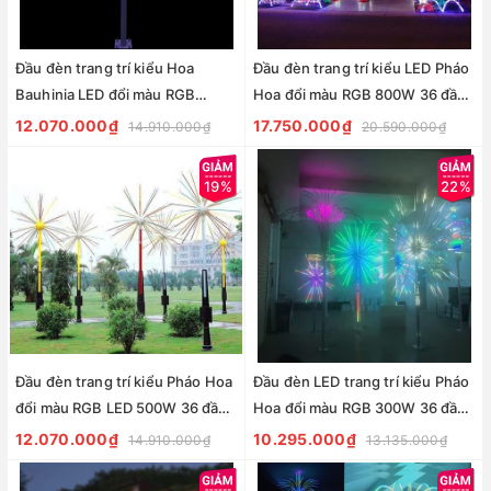
Đầu đèn trang trí kiểu Hoa
Đầu đèn trang trí kiểu LED Pháo
Bauhinia LED đổi màu RGB
Hoa đổi màu RGB 800W 36 đầu
280W 48 đầu ống H1200 D1500
ống H2500 D4000 | cho Cột cao
12.070.000₫
17.750.000₫
14.910.000₫
20.590.000₫
Zalaa ZCSV-PH-18
từ 6met
19%
22%
Đầu đèn trang trí kiểu Pháo Hoa
Đầu đèn LED trang trí kiểu Pháo
đổi màu RGB LED 500W 36 đầu
Hoa đổi màu RGB 300W 36 đầu
ống H2000 D3000 | cho Cột cao
ống H1500 D2500 | cho Cột cao
12.070.000₫
10.295.000₫
14.910.000₫
13.135.000₫
từ 4met
từ 3met