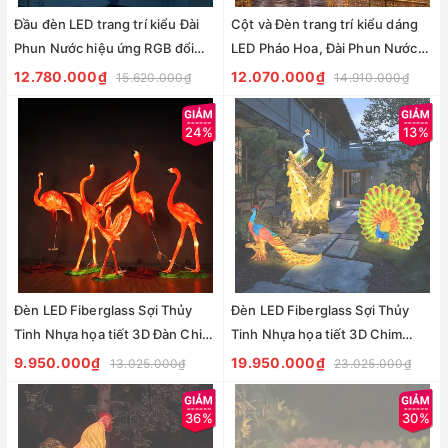
Đầu đèn LED trang trí kiểu Đài
Cột và Đèn trang trí kiểu dáng
Phun Nước hiệu ứng RGB đổi
LED Pháo Hoa, Đài Phun Nước
màu 300W với 35 đầu ống dài
ZALAA ZCSV-DPN | cho dự án
12.780.000₫
12.070.000₫
15.620.000₫
14.910.000₫
H750 D1500
cảnh quan ngoài trời
24%
13%
Đèn LED Fiberglass Sợi Thủy
Đèn LED Fiberglass Sợi Thủy
Tinh Nhựa họa tiết 3D Đàn Chim
Tinh Nhựa họa tiết 3D Chim
Hồng Hạc Flamingos phát sáng
Công Peacock phát sáng Zalaa
9.950.000₫
19.950.000₫
13.025.000₫
23.025.000₫
Zalaa dành cho Dự án Vườn Ánh
dành cho Dự án Vườn Ánh Sáng
Sáng
36%
30%