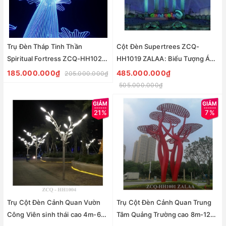
Trụ Đèn Tháp Tinh Thần
Cột Đèn Supertrees ZCQ-
Spiritual Fortress ZCQ-HH1020
HH1019 ZALAA: Biểu Tượng Ánh
ZALAA Chiếu Sáng Cảnh Quan
Sáng Cho Đại Đô Thị
185.000.000₫
485.000.000₫
205.000.000₫
505.000.000₫
21%
7%
Trụ Cột Đèn Cảnh Quan Vườn
Trụ Cột Đèn Cảnh Quan Trung
Công Viên sinh thái cao 4m-6m
Tâm Quảng Trường cao 8m-12m