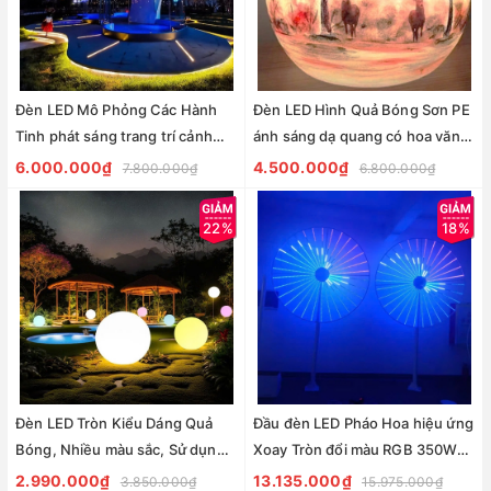
Đèn LED Mô Phỏng Các Hành
Đèn LED Hình Quả Bóng Sơn PE
Tinh phát sáng trang trí cảnh
ánh sáng dạ quang có hoa văn
quan sân vườn Zalaa ZMP-
đẹp lạ trang trí sân vườn Zalaa
6.000.000₫
4.500.000₫
7.800.000₫
6.800.000₫
Planet-Lights
ZMP-Ball-Lights
22%
18%
Đèn LED Tròn Kiểu Dáng Quả
Đầu đèn LED Pháo Hoa hiệu ứng
Bóng, Nhiều màu sắc, Sử dụng
Xoay Tròn đổi màu RGB 350W
trang trí cảnh quan sân vườn
30 đầu ống H1500 D2100 Zalaa
2.990.000₫
13.135.000₫
3.850.000₫
15.975.000₫