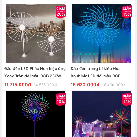
ZALAA ZSV-Ball-Lights
ZCSV-PH-12
20%
15%
Đầu đèn LED Pháo Hoa hiệu ứng
Đầu đèn trang trí kiểu Hoa
Xoay Tròn đổi màu RGB 250W
Bauhinia LED đổi màu RGB
30 đầu ống H1300 D1800 Zalaa
350W 48 đầu ống H1500 D2500
11.715.000₫
15.620.000₫
14.555.000₫
18.460.000₫
ZCSV-PH-11
Zalaa ZCSV-PH-20
19%
14%