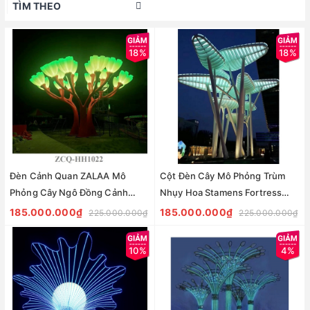
TÌM THEO
18%
18%
Đèn Cảnh Quan ZALAA Mô
Cột Đèn Cây Mô Phỏng Trùm
Phỏng Cây Ngô Đồng Cảnh
Nhụy Hoa Stamens Fortress
ZCQ-HH1022 Sycamore Trees
ZCQ-HH1021 ZALAA Chiếu
185.000.000₫
185.000.000₫
225.000.000₫
225.000.000₫
Lighting
Sáng Cảnh Quan
10%
4%