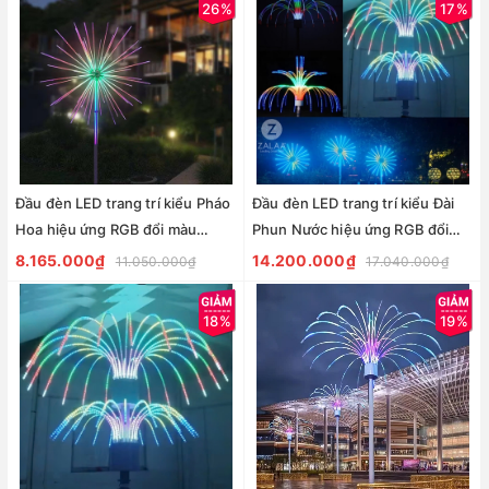
26%
17%
Đầu đèn LED trang trí kiểu Pháo
Đầu đèn LED trang trí kiểu Đài
Hoa hiệu ứng RGB đổi màu
Phun Nước hiệu ứng RGB đổi
250W 36 đầu ống H1300 D2000
màu 400W với 35 đầu ống dài
8.165.000₫
14.200.000₫
11.050.000₫
17.040.000₫
H2000 D2800
18%
19%