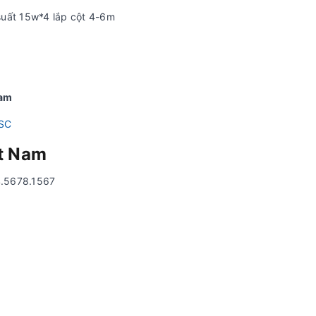
suất 15w*4 lắp cột 4-6m
Nam
JSC
t Nam
24.5678.1567