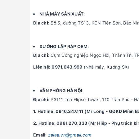
NHÀ MÁY SẢN XUẤT:
Địa chỉ:
Số 5, đường TS13, KCN Tiên Sơn, Bắc Ni
XƯỞNG LẮP RÁP OEM:
Địa chỉ:
Cụm Công nghiệp Ngọc Hồi, Thành Trì, T
Liên hệ:
0971.043.999
(Nhà máy, Xưởng SX)
VĂN PHÒNG HÀ NỘI
:
Địa chỉ:
P3111 Tòa Elipse Tower, 110 Trần Phú - H
1. Hotline: 0916.347.111 (Mr Long - GĐKD Miền B
2. Hotline: 0981.270.333 (Mr Hiệp - Phụ trách k
Email:
zalaa.vn@gmail.com