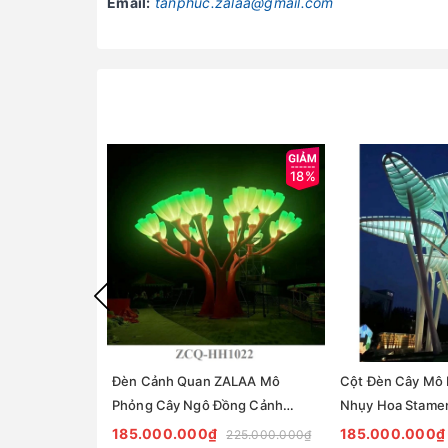
Email:
tanphuc.zalaa@gmail.com
18%
Đèn Cảnh Quan ZALAA Mô
Cột Đèn Cây Mô
Phỏng Cây Ngô Đồng Cảnh
Nhụy Hoa Stamen
ZCQ-HH1022 Sycamore Trees
ZCQ-HH1021 ZAL
185.000.000₫
185.000.000₫
225.000.000₫