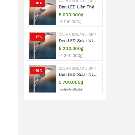
ZALAA SOLAR LIGHT
- 18%
Đèn LED Liền Thể
ZALAA Solar Street
5.000.000₫
Light ZKC-TG 20W
6.100.000₫
25W 30W All In One
ZALAA SOLAR LIGHT
- 17%
Đèn LED Solar NLMT
Liền Thể ZKC-TG
5.200.000₫
20W All in One |
6.300.000₫
ZALAA Street Light
ZALAA SOLAR LIGHT
- 16%
Đèn LED Solar NLMT
Liền Thể ZKC-TG
5.700.000₫
25W All in One |
6.800.000₫
ZALAA Street Light