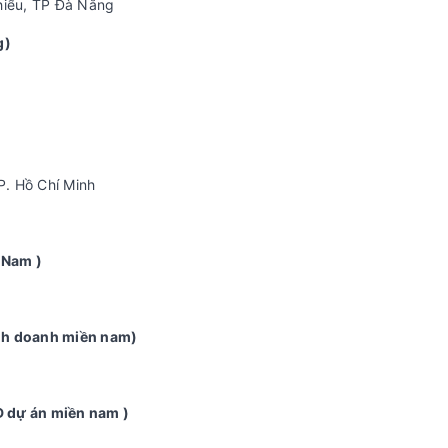
hiểu, TP Đà Nẵng
g)
. Hồ Chí Minh
 Nam )
inh doanh miền nam)
D dự án miền nam )