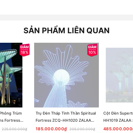
SẢN PHẨM LIÊN QUAN
18%
10%
 Phỏng Trùm
Trụ Đèn Tháp Tinh Thần Spiritual
Cột Đèn Supert
s Fortress
Fortress ZCQ-HH1020 ZALAA
HH1019 ZALAA:
AA Chiếu Sáng
Chiếu Sáng Cảnh Quan
Sáng Cho Đại Đô
185.000.000₫
485.000.000
225.000.000₫
205.000.000₫