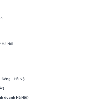
nh
P Hà Nội
à Đông - Hà Nội
ắc)
inh doanh Hà Nội)