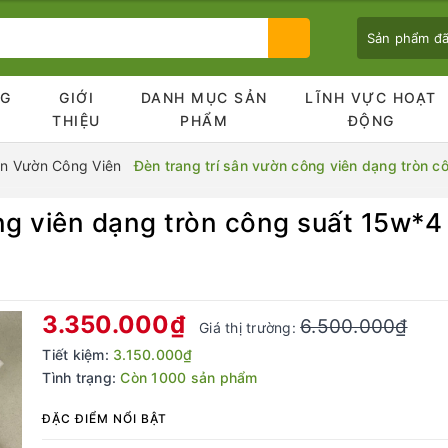
Sản phẩm đ
NG
GIỚI
DANH MỤC SẢN
LĨNH VỰC HOẠT
Ủ
THIỆU
PHẨM
ĐỘNG
n Vườn Công Viên
Đèn trang trí sân vườn công viên dạng tròn 
ng viên dạng tròn công suất 15w*4
Bạn chưa xem sản phẩm nào
3.350.000₫
6.500.000₫
Giá thị trường:
Tiết kiệm:
3.150.000₫
Tình trạng:
Còn 1000 sản phẩm
ĐẶC ĐIỂM NỔI BẬT