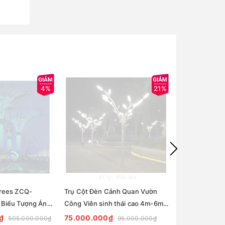
4%
21%
rees ZCQ-
Trụ Cột Đèn Cảnh Quan Vườn
Trụ Cột Đèn C
 Biểu Tượng Ánh
Công Viên sinh thái cao 4m-6m
Tâm Quảng Tr
 Thị
ZCQ-HH1004 ZALAA Van Gogh
ZCQ-HH1001 Z
₫
75.000.000₫
350.000.00
505.000.000₫
95.000.000₫