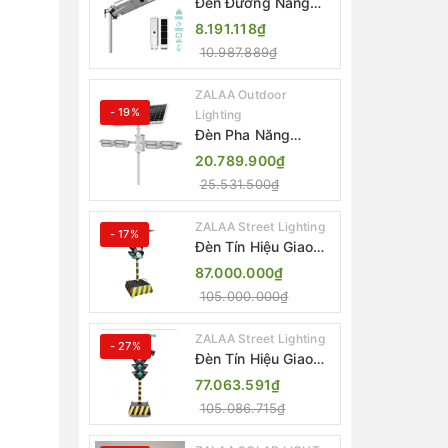
Đèn Đường Năng
Lượng Mặt Trời Tích
8.191.118₫
Hợp Camera ZALAA
10.987.889₫
ZL-BJ04-CCTV
(80W, IP65)
ZALAA Outdoor
- 19%
Lighting
Đèn Pha Năng
Lượng Mặt Trời Sân
20.789.900₫
Thể Thao ZALAA
25.531.500₫
Jsc Chống Nước
IP65 Cao Cấp
ZALAA Street Lighting
- 17%
Đèn Tín Hiệu Giao
Thông Di Động Năng
87.000.000₫
Lượng Mặt Trời
105.000.000₫
ZALAA ZL-300A-D
ZALAA Street Lighting
- 27%
Đèn Tín Hiệu Giao
Thông Di Động Năng
77.063.591₫
Lượng Mặt Trời
105.086.715₫
ZALAA ZL-409300C