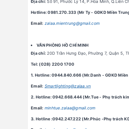
Địa chỉ:
Số 91, Phước Lý 14, P.Hòa Minh, Q.Liên C
Hotline: 0981.270.333 (Mr Ty - GĐKD Miền Trun
Email:
zalaa.mientrung@gmail.com
VĂN PHÒNG HỒ CHÍ MINH
Địa chỉ:
20D Trần Hưng Đạo, Phường 7, Quận 5, TP
Tel: (028) 2200 1700
1. Hotline: 0944.840.666 (Mr.Danh - GĐKD Miền
Email:
Smartlighting@zalaa.vn
2. Hotline: 0942.668.444 (Mr.Tue - Phụ trách k
Email:
minhtue.zalaa@gmail.com
3. Hotline :0942.247.222 (Mr.Phúc -Phụ trách K