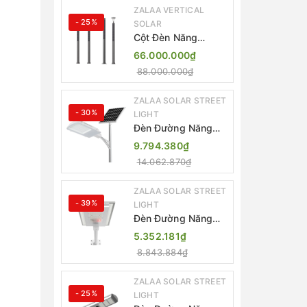
ZALAA VERTICAL
- 25%
SOLAR
Cột Đèn Năng
Lượng Mặt Trời Dọc
66.000.000₫
Thông Minh ZSR-
88.000.000₫
YYDS-360 | ZALAA
Jsc
ZALAA SOLAR STREET
- 30%
LIGHT
Đèn Đường Năng
Lượng Mặt Trời
9.794.380₫
Thông Minh Điều
14.062.870₫
Khiển MPPT ZL-
GMX01 ZALAA
ZALAA SOLAR STREET
- 39%
LIGHT
Đèn Đường Năng
Lượng Mặt Trời
5.352.181₫
Nhôm Đúc ZALAA
8.843.884₫
ZL-BWH Cao Cấp
IP65
ZALAA SOLAR STREET
- 25%
LIGHT