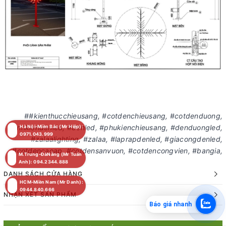
##kienthucchieusang, #cotdenchieusang, #cotdenduong,
#linhkiendenled, #denled, #phukienchieusang, #denduongled,
Hà Nội-Miền Bắc (Mr Hiệp):
0971.043.999
#zalaalighting, #zalaa, #laprapdenled, #giacongdenled,
#cotdencaoap, #cotdensanvuon, #cotdencongvien, #bangia,
M.Trung-ĐàNẵng (Mr Tuấn
Anh): 094.2344.888
DANH SÁCH CỬA HÀNG
HCM-Miền Nam (Mr Danh):
0944.840.666
NHẬN XÉT SẢN PHẨM
Báo giá nhanh