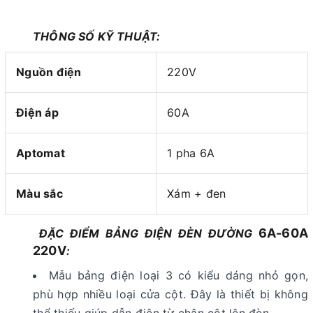
THÔNG SỐ KỸ THUẬT:
Nguồn điện
220V
Điện áp
60A
Aptomat
1 pha 6A
Màu sắc
Xám + đen
6A-60A
ĐẶC ĐIỂM BẢNG ĐIỆN ĐÈN ĐƯỜNG
220V
:
Mẫu bảng điện loại 3 có kiểu dáng nhỏ gọn,
phù hợp nhiều loại cửa cột. Đây là thiết bị không
thể thiếu giúp dẫn điện từ chân cột lên đèn.