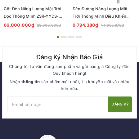
Cột Đèn Năng Lượng Mặt Trời
Đèn Đường Năng Lượng Mặt
Dọc Thông Minh ZSR-YYDS-
Trời Thông Minh Điều Khiển
360 | ZALAA Jsc
MPPT ZL-GMX01 ZALAA
66.000.000₫
9.794.380₫
88.000.000₫
14.062.870₫
Đăng Ký Nhận Báo Giá
Chúng tôi tư vấn đúng sản phẩm và gửi báo giá Công ty đến
Quý khách hàng!
Nhận
thông tin
sản phẩm mới nhất, tin khuyến mãi và nhiều
hơn nữa.
ĐĂNG KÝ