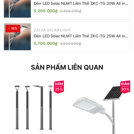
Đèn LED Solar NLMT Liền Thể ZKC-TG 20W All in
One | ZALAA Street Light
5.200.000₫
6.300.000₫
- 16%
ZALAA SOLAR LIGHT
Đèn LED Solar NLMT Liền Thể ZKC-TG 25W All in
One | ZALAA Street Light
5.700.000₫
6.800.000₫
SẢN PHẨM LIÊN QUAN
25%
30%