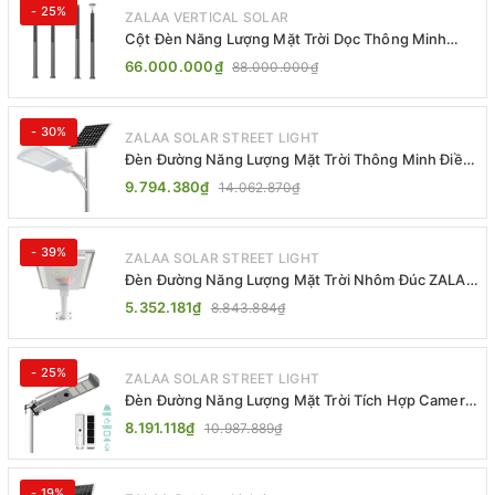
- 25%
ZALAA VERTICAL SOLAR
Cột Đèn Năng Lượng Mặt Trời Dọc Thông Minh
ZSR-YYDS-360 | ZALAA Jsc
66.000.000₫
88.000.000₫
- 30%
ZALAA SOLAR STREET LIGHT
Đèn Đường Năng Lượng Mặt Trời Thông Minh Điều
Khiển MPPT ZL-GMX01 ZALAA
9.794.380₫
14.062.870₫
- 39%
ZALAA SOLAR STREET LIGHT
Đèn Đường Năng Lượng Mặt Trời Nhôm Đúc ZALAA
ZL-BWH Cao Cấp IP65
5.352.181₫
8.843.884₫
- 25%
ZALAA SOLAR STREET LIGHT
Đèn Đường Năng Lượng Mặt Trời Tích Hợp Camera
ZALAA ZL-BJ04-CCTV (80W, IP65)
8.191.118₫
10.987.889₫
- 19%