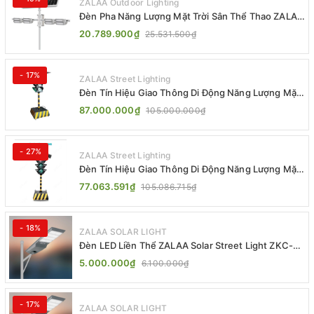
ZALAA Outdoor Lighting
Đèn Pha Năng Lượng Mặt Trời Sân Thể Thao ZALAA
Jsc Chống Nước IP65 Cao Cấp
20.789.900₫
25.531.500₫
- 17%
ZALAA Street Lighting
Đèn Tín Hiệu Giao Thông Di Động Năng Lượng Mặt
Trời ZALAA ZL-300A-D
87.000.000₫
105.000.000₫
- 27%
ZALAA Street Lighting
Đèn Tín Hiệu Giao Thông Di Động Năng Lượng Mặt
Trời ZALAA ZL-409300C
77.063.591₫
105.086.715₫
- 18%
ZALAA SOLAR LIGHT
Đèn LED Liền Thể ZALAA Solar Street Light ZKC-
TG 20W 25W 30W All In One
5.000.000₫
6.100.000₫
- 17%
ZALAA SOLAR LIGHT