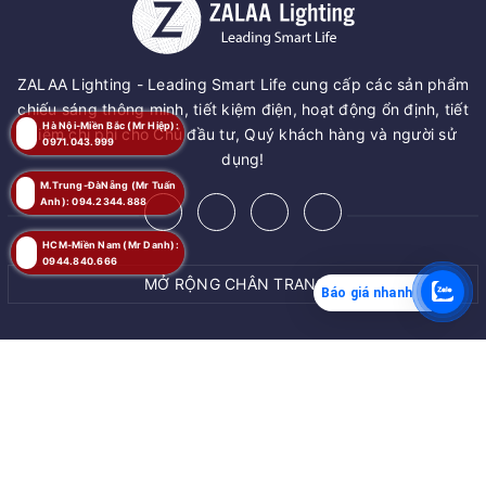
ZALAA Lighting - Leading Smart Life cung cấp các sản phẩm
chiếu sáng thông minh, tiết kiệm điện, hoạt động ổn định, tiết
Hà Nội-Miền Bắc (Mr Hiệp):
kiệm chi phí cho Chủ đầu tư, Quý khách hàng và người sử
0971.043.999
dụng!
M.Trung-ĐàNẵng (Mr Tuấn
Anh): 094.2344.888
HCM-Miền Nam (Mr Danh):
0944.840.666
MỞ RỘNG CHÂN TRANG
Báo giá nhanh
MUA NGAY
© Bản quyền thuộc về
ZALAA JSC
Giao hàng tận nơi
Cung cấp bởi
ZALAA