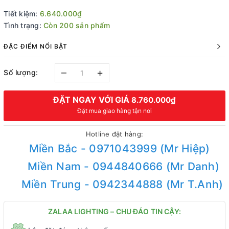
Tiết kiệm:
6.640.000₫
Tình trạng:
Còn 200 sản phẩm
ĐẶC ĐIỂM NỔI BẬT
–
+
Số lượng:
ĐẶT NGAY VỚI GIÁ
8.760.000₫
Đặt mua giao hàng tận nơi
Hotline đặt hàng:
Miền Bắc - 0971043999 (Mr Hiệp)
Miền Nam - 0944840666 (Mr Danh)
Miền Trung - 0942344888 (Mr T.Anh)
ZALAA LIGHTING – CHU ĐÁO TIN CẬY: