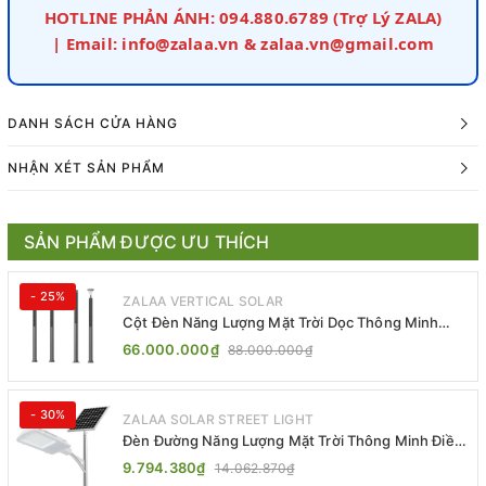
HOTLINE PHẢN ÁNH: 094.880.6789 (Trợ Lý ZALA)
| Email: info@zalaa.vn & zalaa.vn@gmail.com
DANH SÁCH CỬA HÀNG
NHẬN XÉT SẢN PHẨM
SẢN PHẨM ĐƯỢC ƯU THÍCH
- 25%
ZALAA VERTICAL SOLAR
Cột Đèn Năng Lượng Mặt Trời Dọc Thông Minh
ZSR-YYDS-360 | ZALAA Jsc
66.000.000₫
88.000.000₫
- 30%
ZALAA SOLAR STREET LIGHT
Đèn Đường Năng Lượng Mặt Trời Thông Minh Điều
Khiển MPPT ZL-GMX01 ZALAA
9.794.380₫
14.062.870₫