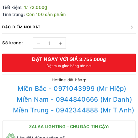
Tiết kiệm:
1.172.000₫
Tình trạng:
Còn 100 sản phẩm
ĐẶC ĐIỂM NỔI BẬT
–
+
Số lượng:
ĐẶT NGAY VỚI GIÁ
3.755.000₫
Đặt mua giao hàng tận nơi
Hotline đặt hàng:
Miền Bắc - 0971043999 (Mr Hiệp)
Miền Nam - 0944840666 (Mr Danh)
Miền Trung - 0942344888 (Mr T.Anh)
ZALAA LIGHTING – CHU ĐÁO TIN CẬY:
Lắp đặt
đúng thông số