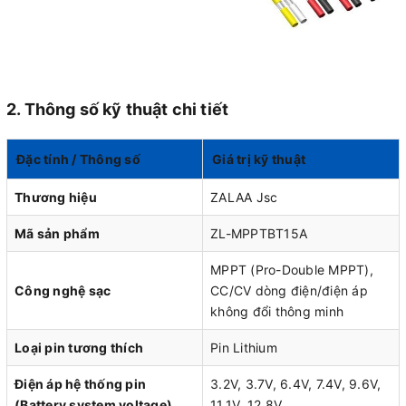
2. Thông số kỹ thuật chi tiết
Đặc tính / Thông số
Giá trị kỹ thuật
Thương hiệu
ZALAA Jsc
Mã sản phẩm
ZL-MPPTBT15A
MPPT (Pro-Double MPPT),
Công nghệ sạc
CC/CV dòng điện/điện áp
không đổi thông minh
Loại pin tương thích
Pin Lithium
Điện áp hệ thống pin
3.2V, 3.7V, 6.4V, 7.4V, 9.6V,
(Battery system voltage)
11.1V, 12.8V