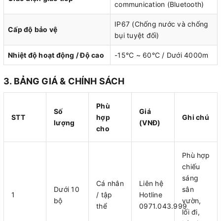
communication (Bluetooth)
IP67 (Chống nước và chống
Cấp độ bảo vệ
bụi tuyệt đối)
Nhiệt độ hoạt động / Độ cao
-15°C ~ 60°C / Dưới 4000m
3. BẢNG GIÁ & CHÍNH SÁCH
Phù
Số
Giá
STT
hợp
Ghi chú
lượng
(VNĐ)
cho
Phù hợp
chiếu
sáng
Cá nhân
Liên hệ
Dưới 10
sân
1
/ tập
Hotline
bộ
vườn,
thể
0971.043.999
lối đi,