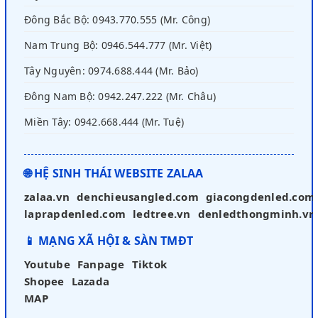
Đông Bắc Bộ: 0943.770.555 (Mr. Công)
Nam Trung Bộ: 0946.544.777 (Mr. Việt)
Tây Nguyên: 0974.688.444 (Mr. Bảo)
Đông Nam Bộ: 0942.247.222 (Mr. Châu)
Miền Tây: 0942.668.444 (Mr. Tuệ)
🌐 HỆ SINH THÁI WEBSITE ZALAA
zalaa.vn
denchieusangled.com
giacongdenled.com
laprapdenled.com
ledtree.vn
denledthongminh.vn
📱 MẠNG XÃ HỘI & SÀN TMĐT
Youtube
Fanpage
Tiktok
Shopee
Lazada
MAP