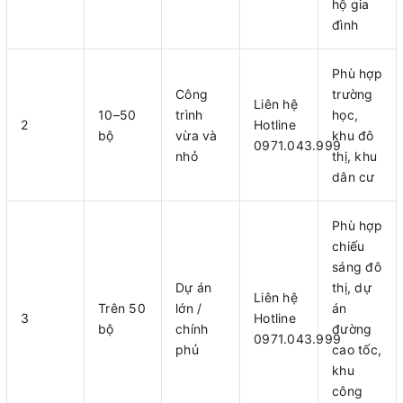
hộ gia
đình
Phù hợp
Công
trường
Liên hệ
10–50
trình
học,
2
Hotline
bộ
vừa và
khu đô
0971.043.999
nhỏ
thị, khu
dân cư
Phù hợp
chiếu
sáng đô
Dự án
thị, dự
Liên hệ
Trên 50
lớn /
án
3
Hotline
bộ
chính
đường
0971.043.999
phủ
cao tốc,
khu
công