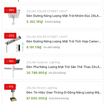
- 39%
ZALAA SOLAR STREET LIGHT
Đèn Đường Năng Lượng Mặt Trời Nhôm Đúc ZALAA
ZL-BWH Cao Cấp IP65
5.352.181₫
8.843.884₫
- 25%
ZALAA SOLAR STREET LIGHT
Đèn Đường Năng Lượng Mặt Trời Tích Hợp Camera
ZALAA ZL-BJ04-CCTV (80W, IP65)
8.191.118₫
10.987.889₫
- 19%
ZALAA Outdoor Lighting
Đèn Pha Năng Lượng Mặt Trời Sân Thể Thao ZALAA
Jsc Chống Nước IP65 Cao Cấp
20.789.900₫
25.531.500₫
- 17%
ZALAA Street Lighting
Đèn Tín Hiệu Giao Thông Di Động Năng Lượng Mặt
Trời ZALAA ZL-300A-D
87.000.000₫
105.000.000₫