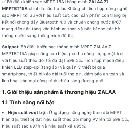
✅ Bộ điều khiển sạc MPPT 15A thông minh
ZALAA ZL-
MPPTBT15A
chính là câu trả lời. Không chỉ tích hợp công nghệ
sạc MPPT tối ưu với hiệu suất cực cao, sản phẩm còn trang bị
kết nối không dây Bluetooth 4.0 và chuẩn chống nước IP67,
mang đến nền tảng vận hành an toàn và bền bỉ cho các hệ
thống chiếu sáng thông minh đô thị.
Snippet:
Bộ điều khiển sạc thông minh MPPT ZALAA ZL-
MPPTBT15A giúp nâng cao hiệu quả thu năng lượng mặt trời
với hiệu suất theo dõi tối đa đạt ≥99.5%. Tích hợp mạch điều
khiển LED step-up (tăng áp) và quản lý thiết bị qua
smartphone, thiết bị kéo dài tuổi thọ pin, đảm bảo an toàn và
linh hoạt cho mọi công trình chiếu sáng đường phố.
1. Giới thiệu sản phẩm & thương hiệu ZALAA
1.1 Tính năng nổi bật
Hiệu suất vượt trội:
Ứng dụng công nghệ theo dõi MPPT
hiện đại, thiết bị đạt hiệu suất theo dõi mảng PV lên tới ≥99.5%,
hiệu suất sạc ≥97% và hiệu suất xả ≥95%.