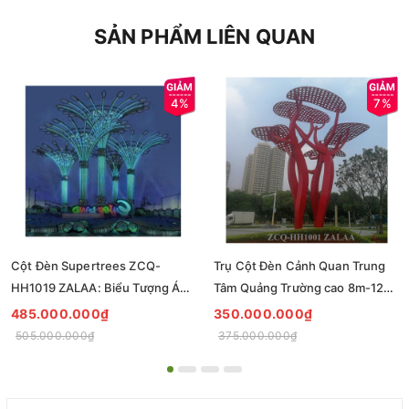
SẢN PHẨM LIÊN QUAN
4%
7%
Cột Đèn Supertrees ZCQ-
Trụ Cột Đèn Cảnh Quan Trung
HH1019 ZALAA: Biểu Tượng Ánh
Tâm Quảng Trường cao 8m-12m
Sáng Cho Đại Đô Thị
ZCQ-HH1001 ZALAA Fortune
485.000.000₫
350.000.000₫
Tree Series
505.000.000₫
375.000.000₫