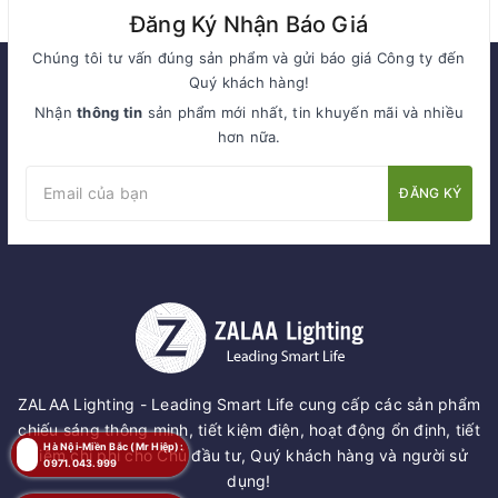
Đăng Ký Nhận Báo Giá
Chúng tôi tư vấn đúng sản phẩm và gửi báo giá Công ty đến
Quý khách hàng!
Nhận
thông tin
sản phẩm mới nhất, tin khuyến mãi và nhiều
hơn nữa.
ĐĂNG KÝ
ZALAA Lighting - Leading Smart Life cung cấp các sản phẩm
chiếu sáng thông minh, tiết kiệm điện, hoạt động ổn định, tiết
Hà Nội-Miền Bắc (Mr Hiệp):
kiệm chi phí cho Chủ đầu tư, Quý khách hàng và người sử
0971.043.999
dụng!