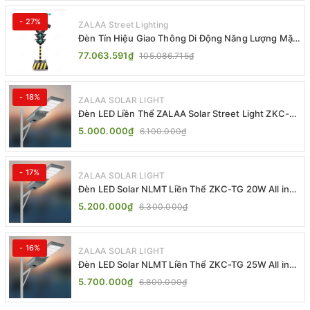
- 27%
ZALAA Street Lighting
Đèn Tín Hiệu Giao Thông Di Động Năng Lượng Mặt
Trời ZALAA ZL-409300C
77.063.591₫
105.086.715₫
- 18%
ZALAA SOLAR LIGHT
Đèn LED Liền Thể ZALAA Solar Street Light ZKC-
TG 20W 25W 30W All In One
5.000.000₫
6.100.000₫
- 17%
ZALAA SOLAR LIGHT
Đèn LED Solar NLMT Liền Thể ZKC-TG 20W All in
One | ZALAA Street Light
5.200.000₫
6.300.000₫
- 16%
ZALAA SOLAR LIGHT
Đèn LED Solar NLMT Liền Thể ZKC-TG 25W All in
One | ZALAA Street Light
5.700.000₫
6.800.000₫