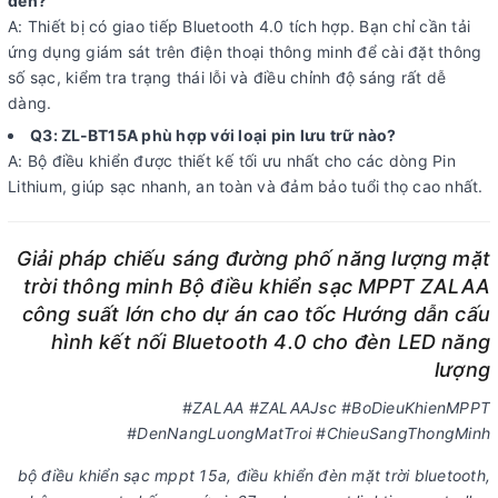
đèn?
A: Thiết bị có giao tiếp Bluetooth 4.0 tích hợp. Bạn chỉ cần tải
ứng dụng giám sát trên điện thoại thông minh để cài đặt thông
số sạc, kiểm tra trạng thái lỗi và điều chỉnh độ sáng rất dễ
dàng.
Q3: ZL-BT15A phù hợp với loại pin lưu trữ nào?
A: Bộ điều khiển được thiết kế tối ưu nhất cho các dòng Pin
Lithium, giúp sạc nhanh, an toàn và đảm bảo tuổi thọ cao nhất.
Giải pháp chiếu sáng đường phố năng lượng mặt
trời thông minh Bộ điều khiển sạc MPPT ZALAA
công suất lớn cho dự án cao tốc Hướng dẫn cấu
hình kết nối Bluetooth 4.0 cho đèn LED năng
lượng
#ZALAA #ZALAAJsc #BoDieuKhienMPPT
#DenNangLuongMatTroi #ChieuSangThongMinh
bộ điều khiển sạc mppt 15a, điều khiển đèn mặt trời bluetooth,