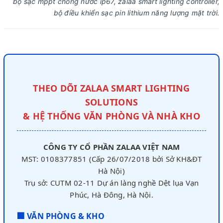
bộ sạc mppt chống nước ip67, zalaa smart lighting controller,
bộ điều khiển sạc pin lithium năng lượng mặt trời.
THEO DÕI ZALAA SMART LIGHTING
SOLUTIONS
& HỆ THỐNG VĂN PHÒNG VÀ NHÀ KHO
CÔNG TY CỔ PHẦN ZALAA VIỆT NAM
MST: 0108377851 (Cấp 26/07/2018 bởi Sở KH&ĐT
Hà Nội)
Trụ sở: CUTM 02-11 Dự án làng nghề Dệt lụa Vạn
Phúc, Hà Đông, Hà Nội.
🏢 VĂN PHÒNG & KHO