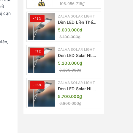
Lượng Mặt Trời
105.086.715₫
ZALAA ZL-409300C
iết
bị cạn
ZALAA SOLAR LIGHT
- 18%
Đèn LED Liền Thể
ZALAA Solar Street
5.000.000₫
Light ZKC-TG 20W
6.100.000₫
25W 30W All In One
viên,
ZALAA SOLAR LIGHT
- 17%
Đèn LED Solar NLMT
Liền Thể ZKC-TG
5.200.000₫
20W All in One |
6.300.000₫
ZALAA Street Light
ZALAA SOLAR LIGHT
- 16%
Đèn LED Solar NLMT
Liền Thể ZKC-TG
5.700.000₫
25W All in One |
6.800.000₫
ZALAA Street Light