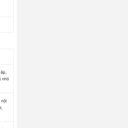
cấp,
ị nhỏ
 nội
ư,