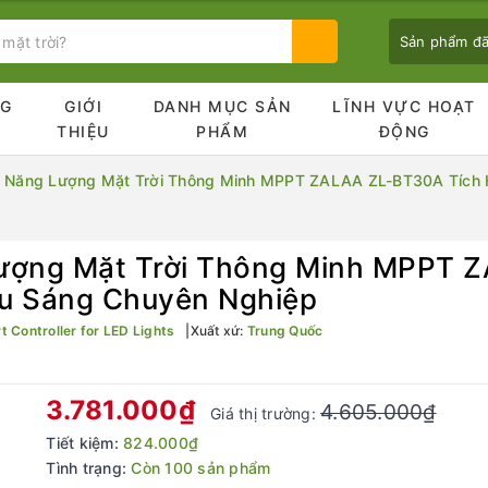
Sản phẩm đ
NG
GIỚI
DANH MỤC SẢN
LĨNH VỰC HOẠT
Ủ
THIỆU
PHẨM
ĐỘNG
c Năng Lượng Mặt Trời Thông Minh MPPT ZALAA ZL-BT30A Tích H
Bạn chưa xem sản phẩm nào
Lượng Mặt Trời Thông Minh MPPT 
iếu Sáng Chuyên Nghiệp
Controller for LED Lights
Xuất xứ:
Trung Quốc
3.781.000₫
4.605.000₫
Giá thị trường:
Tiết kiệm:
824.000₫
Tình trạng:
Còn 100 sản phẩm