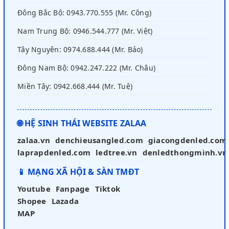
Đông Bắc Bộ: 0943.770.555 (Mr. Công)
Nam Trung Bộ: 0946.544.777 (Mr. Việt)
Tây Nguyên: 0974.688.444 (Mr. Bảo)
Đông Nam Bộ: 0942.247.222 (Mr. Châu)
Miền Tây: 0942.668.444 (Mr. Tuệ)
🌐 HỆ SINH THÁI WEBSITE ZALAA
zalaa.vn
denchieusangled.com
giacongdenled.com
laprapdenled.com
ledtree.vn
denledthongminh.vn
📱 MẠNG XÃ HỘI & SÀN TMĐT
Youtube
Fanpage
Tiktok
Shopee
Lazada
MAP