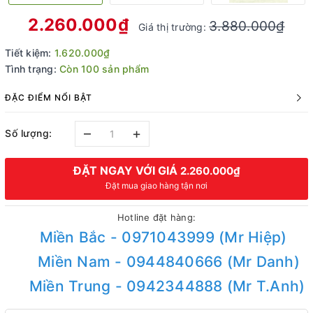
2.260.000₫
3.880.000₫
Giá thị trường:
Tiết kiệm:
1.620.000₫
Tình trạng:
Còn 100 sản phẩm
ĐẶC ĐIỂM NỔI BẬT
–
+
Số lượng:
ĐẶT NGAY VỚI GIÁ
2.260.000₫
Đặt mua giao hàng tận nơi
Hotline đặt hàng:
Miền Bắc - 0971043999 (Mr Hiệp)
Miền Nam - 0944840666 (Mr Danh)
Miền Trung - 0942344888 (Mr T.Anh)