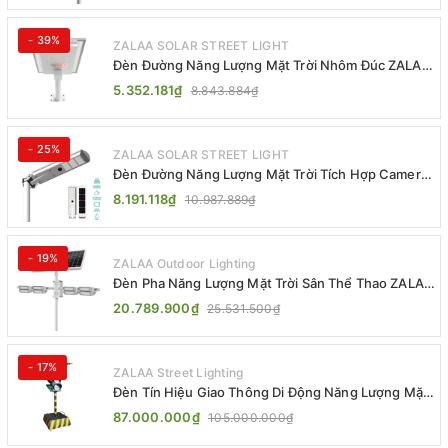
- 39%
ZALAA SOLAR STREET LIGHT
Đèn Đường Năng Lượng Mặt Trời Nhôm Đúc ZALAA
ZL-BWH Cao Cấp IP65
5.352.181₫
8.843.884₫
- 25%
ZALAA SOLAR STREET LIGHT
Đèn Đường Năng Lượng Mặt Trời Tích Hợp Camera
ZALAA ZL-BJ04-CCTV (80W, IP65)
8.191.118₫
10.987.889₫
- 19%
ZALAA Outdoor Lighting
Đèn Pha Năng Lượng Mặt Trời Sân Thể Thao ZALAA
Jsc Chống Nước IP65 Cao Cấp
20.789.900₫
25.531.500₫
- 17%
ZALAA Street Lighting
Đèn Tín Hiệu Giao Thông Di Động Năng Lượng Mặt
Trời ZALAA ZL-300A-D
87.000.000₫
105.000.000₫