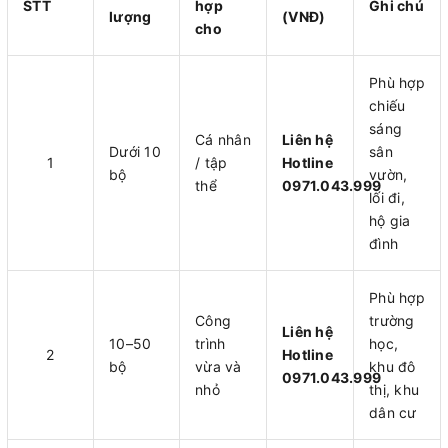
STT
hợp
Ghi chú
lượng
(VNĐ)
cho
Phù hợp
chiếu
sáng
Cá nhân
Liên hệ
Dưới 10
sân
1
/ tập
Hotline
bộ
vườn,
thể
0971.043.999
lối đi,
hộ gia
đình
Phù hợp
Công
trường
Liên hệ
10–50
trình
học,
2
Hotline
bộ
vừa và
khu đô
0971.043.999
nhỏ
thị, khu
dân cư