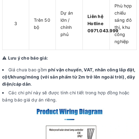
Phù hợp
Dự án
chiếu
Liên hệ
Trên 50
lớn /
sáng đô
3
Hotline
bộ
chính
thị, khu
0971.043.999
phủ
công
nghiệp
⚠️
Lưu ý cho báo giá:
Giá chưa bao gồm
phí vận chuyển, VAT, nhân công lắp đặt,
cột/khung/móng (với sản phẩm từ 2m trở lên ngoài trời), dây
điện/cáp dẫn
.
Các chi phí này sẽ được tính chi tiết trong hợp đồng hoặc
bảng báo giá dự án riêng.