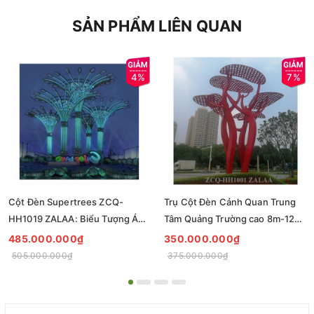
SẢN PHẨM LIÊN QUAN
4%
7%
Cột Đèn Supertrees ZCQ-
Trụ Cột Đèn Cảnh Quan Trung
HH1019 ZALAA: Biểu Tượng Ánh
Tâm Quảng Trường cao 8m-12m
Sáng Cho Đại Đô Thị
ZCQ-HH1001 ZALAA Fortune
485.000.000₫
350.000.000₫
Tree Series
505.000.000₫
375.000.000₫