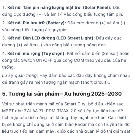
Kết nối Tấm pin năng lượng mặt trời (Solar Panel):
Đấu
đúng cực dương (+) và âm (-) vào cổng biểu tượng tấm pin.
Kết nối Pin lưu trữ (Battery):
Đấu cực dương (+) và âm (-)
vào cổng biểu tượng ắc quy/pin.
Kết nối Đèn LED đường (LED Street Light):
Đấu dây cực
dương (+) và âm (-) vào cổng biểu tượng bóng đèn.
Kết nối mở rộng (Tùy chọn):
Kết nối cảm biến (Sensor) hoặc
công tắc Switch ON/OFF qua cổng COM theo yêu cầu của hệ
thống.
Lưu ý quan trọng:
Hãy đảm bảo các đầu dây không chạm nhau
để tránh gây ra hiện tượng ngắn mạch (short circuit).
.
5. Tương lai sản phẩm – Xu hướng 2025–2030
Với sự phát triển mạnh mẽ của Smart City, bộ điều khiển sạc
MPPT như ZALAA ZL-PDM-TMAX-2.0 sẽ tiếp tục tiến hóa để
tích hợp các tính năng IoT không dây mạnh mẽ hơn. Các thiết
bị sẽ không chỉ dừng lại ở cảm biến Radar mà còn truyền tải dữ
liệu trực tiếp lên đám mây, giúp các nhà quản lý đô thị giám sát