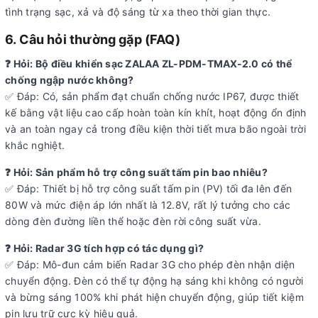
tình trạng sạc, xả và độ sáng từ xa theo thời gian thực.
6. Câu hỏi thường gặp (FAQ)
❓ Hỏi: Bộ điều khiển sạc ZALAA ZL-PDM-TMAX-2.0 có thể
chống ngập nước không?
✅ Đáp: Có, sản phẩm đạt chuẩn chống nước IP67, được thiết
kế bằng vật liệu cao cấp hoàn toàn kín khít, hoạt động ổn định
và an toàn ngay cả trong điều kiện thời tiết mưa bão ngoài trời
khắc nghiệt.
❓ Hỏi: Sản phẩm hỗ trợ công suất tấm pin bao nhiêu?
✅ Đáp: Thiết bị hỗ trợ công suất tấm pin (PV) tối đa lên đến
80W và mức điện áp lớn nhất là 12.8V, rất lý tưởng cho các
dòng đèn đường liền thể hoặc đèn rời công suất vừa.
❓ Hỏi: Radar 3G tích hợp có tác dụng gì?
✅ Đáp: Mô-đun cảm biến Radar 3G cho phép đèn nhận diện
chuyển động. Đèn có thể tự động hạ sáng khi không có người
và bừng sáng 100% khi phát hiện chuyển động, giúp tiết kiệm
pin lưu trữ cực kỳ hiệu quả.