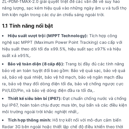
ZL-PDM-TMAX-2.0 giải quyết triệt để các vấn đề về suy hao
năng lượng, sạc kém hiệu quả vào những ngày âm u và tuổi thọ
linh kiện ngắn trong các dự án chiếu sáng ngoài trời.
1.1 Tính năng nổi bật
Hiệu suất vượt trội (MPPT Technology):
Tích hợp công
nghệ sạc MPPT (Maximum Power Point Tracking) cao cấp với
hiệu suất theo dõi tối đa ≥99.5%, hiệu suất sạc ≥97% và hiệu
suất xả ≥95%,.
Bảo vệ toàn diện (8 cấp độ):
Trang bị đầy đủ các tính năng
bảo vệ an toàn tuyệt đối bao gồm: Bảo vệ quá sạc, bảo vệ quá
xả, bảo vệ quá nhiệt, bảo vệ hở mạch, bảo vệ ngắn mạch đầu
ra, bảo vệ thay đổi dòng điện tối đa, bảo vệ chống ngược cực
PV/LED/Pin, và bảo vệ dòng điện đầu ra tối đa,.
Thiết kế siêu bền bỉ (IP67):
Đạt chuẩn chống nước và chống
bụi IP67, hoàn toàn chịu được mưa lớn, bụi bẩn và các điều kiện
môi trường ngoài trời khắc nghiệt nhất,.
Tích hợp thông minh:
Hỗ trợ kết nối với mô-đun cảm biến
Radar 3G bên ngoài hoặc thiết lập chế độ điều khiển theo thời