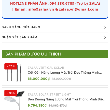
HOTLINE PHẢN ÁNH: 094.880.6789 (Trợ Lý ZALA)
| Email: info@zalaa.vn & zalaa.vn@gmail.com
DANH SÁCH CỬA HÀNG
NHẬN XÉT SẢN PHẨM
SẢN PHẨM ĐƯỢC ƯU THÍCH
- 25%
ZALAA VERTICAL SOLAR
Cột Đèn Năng Lượng Mặt Trời Dọc Thông Minh
ZSR-YYDS-360 | ZALAA Jsc
66.000.000₫
88.000.000₫
- 30%
ZALAA SOLAR STREET LIGHT
Đèn Đường Năng Lượng Mặt Trời Thông Minh Điều
Khiển MPPT ZL-GMX01 ZALAA
9.794.380₫
14.062.870₫