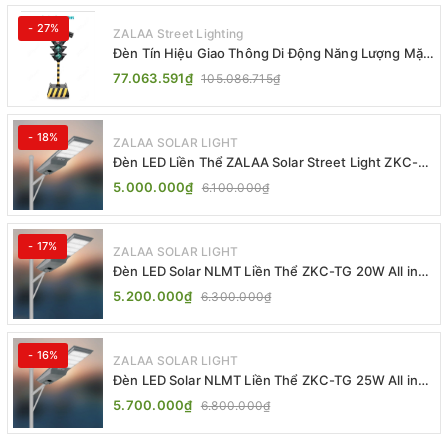
- 27%
ZALAA Street Lighting
Đèn Tín Hiệu Giao Thông Di Động Năng Lượng Mặt
Trời ZALAA ZL-409300C
77.063.591₫
105.086.715₫
- 18%
ZALAA SOLAR LIGHT
Đèn LED Liền Thể ZALAA Solar Street Light ZKC-
TG 20W 25W 30W All In One
5.000.000₫
6.100.000₫
- 17%
ZALAA SOLAR LIGHT
Đèn LED Solar NLMT Liền Thể ZKC-TG 20W All in
One | ZALAA Street Light
5.200.000₫
6.300.000₫
- 16%
ZALAA SOLAR LIGHT
Đèn LED Solar NLMT Liền Thể ZKC-TG 25W All in
One | ZALAA Street Light
5.700.000₫
6.800.000₫