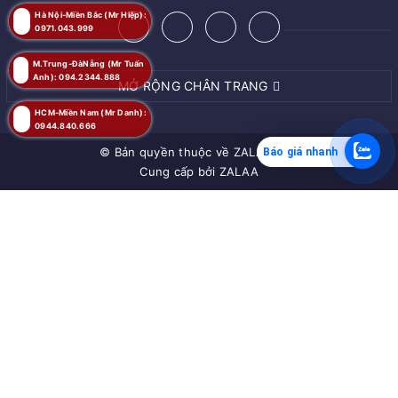
Hà Nội-Miền Bắc (Mr Hiệp):
0971.043.999
M.Trung-ĐàNẵng (Mr Tuấn
Anh): 094.2344.888
MỞ RỘNG CHÂN TRANG
HCM-Miền Nam (Mr Danh):
0944.840.666
© Bản quyền thuộc về
ZALAA JSC
Báo giá nhanh
Cung cấp bởi
ZALAA
MUA NGAY
Giao hàng tận nơi