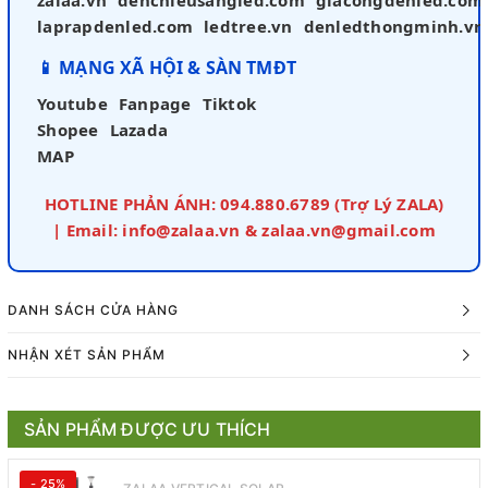
laprapdenled.com
ledtree.vn
denledthongminh.vn
📱 MẠNG XÃ HỘI & SÀN TMĐT
Youtube
Fanpage
Tiktok
Shopee
Lazada
MAP
HOTLINE PHẢN ÁNH: 094.880.6789 (Trợ Lý ZALA)
| Email: info@zalaa.vn & zalaa.vn@gmail.com
DANH SÁCH CỬA HÀNG
NHẬN XÉT SẢN PHẨM
SẢN PHẨM ĐƯỢC ƯU THÍCH
- 25%