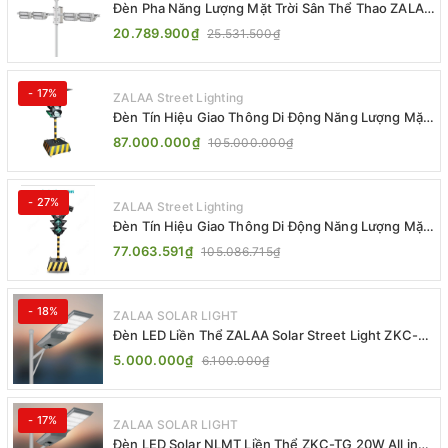
Đèn Pha Năng Lượng Mặt Trời Sân Thể Thao ZALAA
Jsc Chống Nước IP65 Cao Cấp
20.789.900₫
25.531.500₫
- 17%
ZALAA Street Lighting
Đèn Tín Hiệu Giao Thông Di Động Năng Lượng Mặt
Trời ZALAA ZL-300A-D
87.000.000₫
105.000.000₫
- 27%
ZALAA Street Lighting
Đèn Tín Hiệu Giao Thông Di Động Năng Lượng Mặt
Trời ZALAA ZL-409300C
77.063.591₫
105.086.715₫
- 18%
ZALAA SOLAR LIGHT
Đèn LED Liền Thể ZALAA Solar Street Light ZKC-
TG 20W 25W 30W All In One
5.000.000₫
6.100.000₫
- 17%
ZALAA SOLAR LIGHT
Đèn LED Solar NLMT Liền Thể ZKC-TG 20W All in