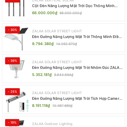
ZALAA VERTICAL SOLAR
Cột Đèn Năng Lượng Mặt Trời Dọc Thông Minh
ZSR-YYDS-360 | ZALAA Jsc
66.000.000₫
88.000.000₫
- 30%
ZALAA SOLAR STREET LIGHT
Đèn Đường Năng Lượng Mặt Trời Thông Minh Điều
Khiển MPPT ZL-GMX01 ZALAA
9.794.380₫
14.062.870₫
- 39%
ZALAA SOLAR STREET LIGHT
Đèn Đường Năng Lượng Mặt Trời Nhôm Đúc ZALAA
ZL-BWH Cao Cấp IP65
5.352.181₫
8.843.884₫
- 25%
ZALAA SOLAR STREET LIGHT
Đèn Đường Năng Lượng Mặt Trời Tích Hợp Camera
ZALAA ZL-BJ04-CCTV (80W, IP65)
8.191.118₫
10.987.889₫
- 19%
ZALAA Outdoor Lighting