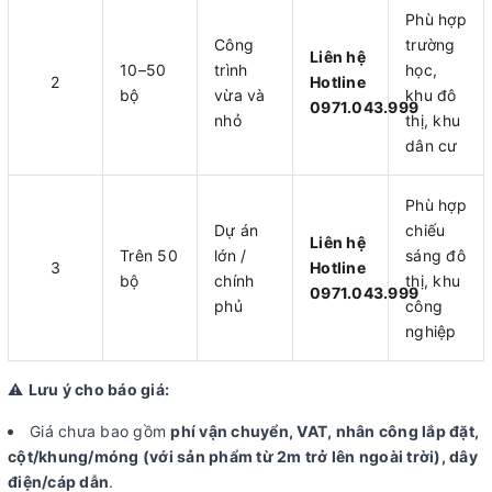
Phù hợp
Công
trường
Liên hệ
10–50
trình
học,
2
Hotline
bộ
vừa và
khu đô
0971.043.999
nhỏ
thị, khu
dân cư
Phù hợp
Dự án
chiếu
Liên hệ
Trên 50
lớn /
sáng đô
3
Hotline
bộ
chính
thị, khu
0971.043.999
phủ
công
nghiệp
⚠️
Lưu ý cho báo giá:
Giá chưa bao gồm
phí vận chuyển, VAT, nhân công lắp đặt,
cột/khung/móng (với sản phẩm từ 2m trở lên ngoài trời), dây
điện/cáp dẫn
.