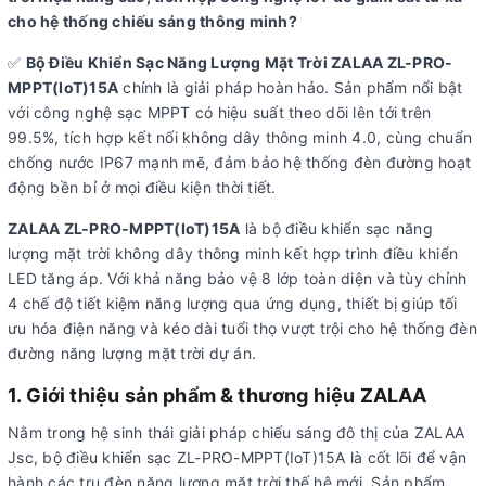
cho hệ thống chiếu sáng thông minh?
✅
Bộ Điều Khiển Sạc Năng Lượng Mặt Trời ZALAA ZL-PRO-
MPPT(IoT)15A
chính là giải pháp hoàn hảo. Sản phẩm nổi bật
với công nghệ sạc MPPT có hiệu suất theo dõi lên tới trên
99.5%, tích hợp kết nối không dây thông minh 4.0, cùng chuẩn
chống nước IP67 mạnh mẽ, đảm bảo hệ thống đèn đường hoạt
động bền bỉ ở mọi điều kiện thời tiết.
ZALAA ZL-PRO-MPPT(IoT)15A
là bộ điều khiển sạc năng
lượng mặt trời không dây thông minh kết hợp trình điều khiển
LED tăng áp. Với khả năng bảo vệ 8 lớp toàn diện và tùy chỉnh
4 chế độ tiết kiệm năng lượng qua ứng dụng, thiết bị giúp tối
ưu hóa điện năng và kéo dài tuổi thọ vượt trội cho hệ thống đèn
đường năng lượng mặt trời dự án.
1. Giới thiệu sản phẩm & thương hiệu ZALAA
Nằm trong hệ sinh thái giải pháp chiếu sáng đô thị của ZALAA
Jsc, bộ điều khiển sạc ZL-PRO-MPPT(IoT)15A là cốt lõi để vận
hành các trụ đèn năng lượng mặt trời thế hệ mới. Sản phẩm