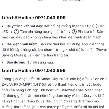
Liên hệ Hotline 0971.043.999
Quy trình kết nối dây:
Kết nối hệ thống theo thứ tự: ① Đèn
LED -> ② Tấm pin năng lượng mặt trời -> ③ Pin lưu trữ. Đảm
bảo các dây cáp không chạm vào nhau để tránh đoản mạch.
Cài đặt phần mềm:
Sau khi đấu nối, sử dụng App điện thoại
để thiết lập thông số, lựa chọn 1 trong 4 chế độ lưu điện (Power
Saving Modes) và kiểm tra tình trạng tải.
Bảo dưỡng:
Tự bổ sung sau.
Liên hệ Hotline 0971.043.999
Trong giai đoạn tiến tới Smart City 2030, các bộ điều khiển như
ZALAA PRO-MPPT(IoT)15A sẽ trở thành tiêu chuẩn bắt buộc
nhờ khả năng tích hợp linh hoạt với Gateway Lora-Mesh hoặc
hệ thống giám sát trên nền tảng đám mây (Cloud Server). Khả
năng tự chuẩn đoán lỗi và điều chỉnh độ sáng dựa theo môi
trường thực tế sẽ giúp các thành phố giảm thiểu tối đa khí thải