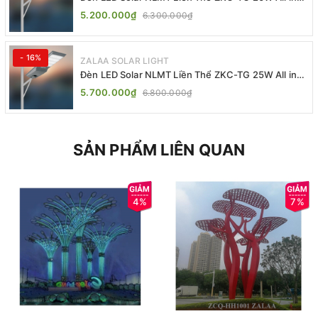
One | ZALAA Street Light
5.200.000₫
6.300.000₫
- 16%
ZALAA SOLAR LIGHT
Đèn LED Solar NLMT Liền Thể ZKC-TG 25W All in
One | ZALAA Street Light
5.700.000₫
6.800.000₫
SẢN PHẨM LIÊN QUAN
4%
7%