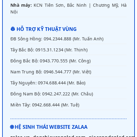
Nhà máy:
KCN Tiên Sơn, Bắc Ninh | Chương Mỹ, Hà
Nội
👷 HỖ TRỢ KỸ THUẬT VÙNG
ĐB Sông Hồng: 094.2344.888 (Mr. Tuấn Anh)
Tây Bắc Bộ: 0915.31.1234 (Mr. Thịnh)
Đông Bắc Bộ: 0943.770.555 (Mr. Công)
Nam Trung Bộ: 0946.544.777 (Mr. Việt)
Tây Nguyên: 0974.688.444 (Mr. Bảo)
Đông Nam Bộ: 0942.247.222 (Mr. Châu)
Miền Tây: 0942.668.444 (Mr. Tuệ)
🌐 HỆ SINH THÁI WEBSITE ZALAA
zalaa.vn
denchieusangled.com
giacongdenled.com