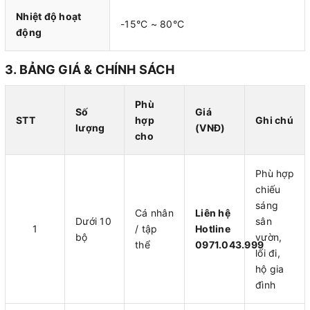
Nhiệt độ hoạt
-15°C ~ 80°C
động
3. BẢNG GIÁ & CHÍNH SÁCH
Phù
Số
Giá
STT
hợp
Ghi chú
lượng
(VNĐ)
cho
Phù hợp
chiếu
sáng
Cá nhân
Liên hệ
Dưới 10
sân
1
/ tập
Hotline
bộ
vườn,
thể
0971.043.999
lối đi,
hộ gia
đình