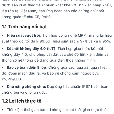
được sản xuất theo tiêu chuẩn khắt khe với linh kiện nhập khẩu,
lắp ráp tại Việt Nam, đáp ứng hoàn hảo các chứng chỉ chất
lượng quốc tế như CE, RoHS.
1.1 Tính năng nổi bật
Hiệu suất vượt trội:
Tích hợp công nghệ MPPT mang lại hiệu
suất theo dõi tối đa ≥ 99.5%, hiệu suất sạc ≥ 97% và xả ≥ 95%.
Kết nối không dây 4.0 (IoT):
Tích hợp giao thức kết nối
không dây 4.0, cho phép cài đặt các chế độ tiết kiệm điện và
thông số hệ thống dễ dàng qua điện thoại thông minh.
Bảo vệ toàn diện 8 lớp:
Chống quá sạc, quá xả, quá nhiệt
độ, đoản mạch đầu ra, và bảo vệ chống cắm ngược cực
PV/Pin/LED.
Khả năng chống chịu:
Đáp ứng tiêu chuẩn IP67 hoàn toàn
chống bụi và chống nước.
1.2 Lợi ích thực tế
Tiết kiệm thời gian bảo trì nhờ giám sát thời gian thực (hiển