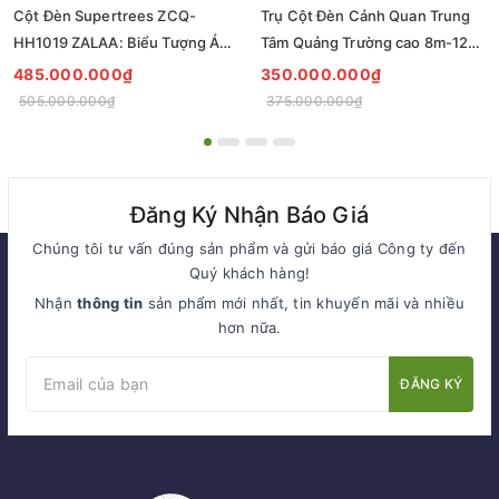
Cột Đèn Supertrees ZCQ-
Trụ Cột Đèn Cảnh Quan Trung
HH1019 ZALAA: Biểu Tượng Ánh
Tâm Quảng Trường cao 8m-12m
Sáng Cho Đại Đô Thị
ZCQ-HH1001 ZALAA Fortune
485.000.000₫
350.000.000₫
Tree Series
505.000.000₫
375.000.000₫
Đăng Ký Nhận Báo Giá
Chúng tôi tư vấn đúng sản phẩm và gửi báo giá Công ty đến
Quý khách hàng!
Nhận
thông tin
sản phẩm mới nhất, tin khuyến mãi và nhiều
hơn nữa.
ĐĂNG KÝ