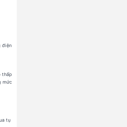
g điện
p thấp
ng mức
ua tụ