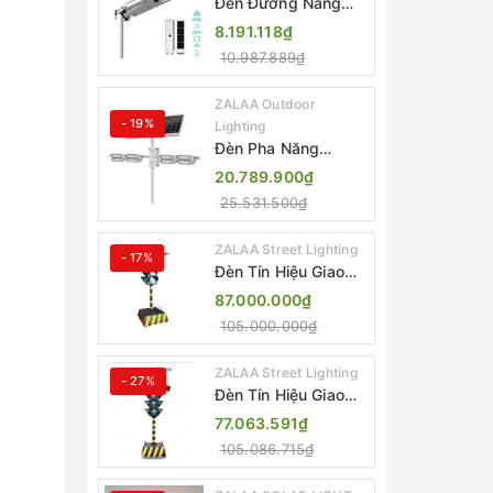
Đèn Đường Năng
Lượng Mặt Trời Tích
8.191.118₫
Hợp Camera ZALAA
10.987.889₫
ZL-BJ04-CCTV
(80W, IP65)
ZALAA Outdoor
- 19%
Lighting
Đèn Pha Năng
Lượng Mặt Trời Sân
20.789.900₫
Thể Thao ZALAA
25.531.500₫
Jsc Chống Nước
IP65 Cao Cấp
ZALAA Street Lighting
- 17%
Đèn Tín Hiệu Giao
Thông Di Động Năng
87.000.000₫
Lượng Mặt Trời
105.000.000₫
ZALAA ZL-300A-D
ZALAA Street Lighting
- 27%
Đèn Tín Hiệu Giao
Thông Di Động Năng
77.063.591₫
Lượng Mặt Trời
105.086.715₫
ZALAA ZL-409300C