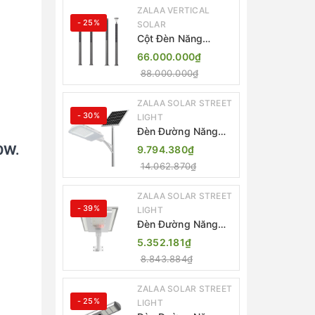
ZALAA VERTICAL
- 25%
SOLAR
Cột Đèn Năng
Lượng Mặt Trời Dọc
66.000.000₫
Thông Minh ZSR-
88.000.000₫
YYDS-360 | ZALAA
Jsc
ZALAA SOLAR STREET
- 30%
LIGHT
Đèn Đường Năng
Lượng Mặt Trời
0W.
9.794.380₫
Thông Minh Điều
14.062.870₫
Khiển MPPT ZL-
GMX01 ZALAA
ZALAA SOLAR STREET
- 39%
LIGHT
Đèn Đường Năng
Lượng Mặt Trời
5.352.181₫
Nhôm Đúc ZALAA
8.843.884₫
ZL-BWH Cao Cấp
IP65
ZALAA SOLAR STREET
- 25%
LIGHT