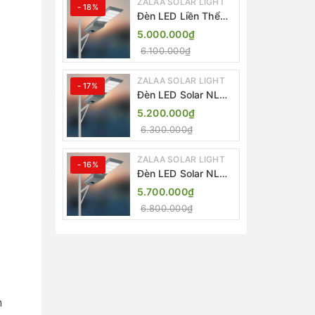
ZALAA SOLAR LIGHT
- 18%
Đèn LED Liền Thể
ZALAA Solar Street
5.000.000₫
Light ZKC-TG 20W
6.100.000₫
25W 30W All In One
ZALAA SOLAR LIGHT
- 17%
Đèn LED Solar NLMT
Liền Thể ZKC-TG
5.200.000₫
20W All in One |
6.300.000₫
ZALAA Street Light
ZALAA SOLAR LIGHT
- 16%
Đèn LED Solar NLMT
Liền Thể ZKC-TG
5.700.000₫
25W All in One |
6.800.000₫
ZALAA Street Light
n