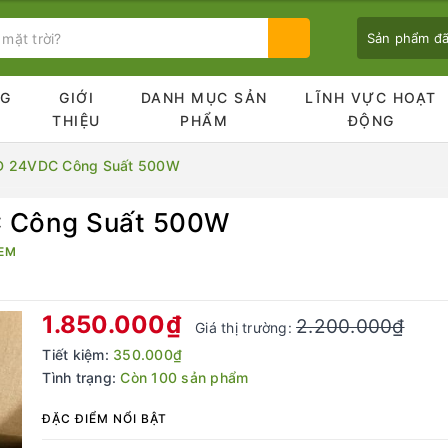
Sản phẩm đ
NG
GIỚI
DANH MỤC SẢN
LĨNH VỰC HOẠT
Ủ
THIỆU
PHẨM
ĐỘNG
D 24VDC Công Suất 500W
 Công Suất 500W
Bạn chưa xem sản phẩm nào
EM
1.850.000₫
2.200.000₫
Giá thị trường:
Tiết kiệm:
350.000₫
Tình trạng:
Còn 100 sản phẩm
ĐẶC ĐIỂM NỔI BẬT