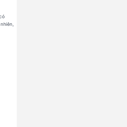
 có
 nhiên,