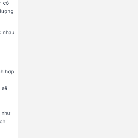
r có
 lượng
c nhau
ch hợp
 sẽ
i như
ích