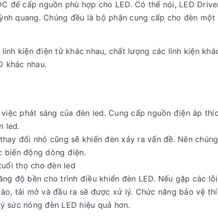
C để cấp nguồn phù hợp cho LED. Có thể nói, LED Drive
uỳnh quang. Chúng đều là bộ phận cung cấp cho đèn một
linh kiện điện tử khác nhau, chất lượng các linh kiện khá
D khác nhau.
g việc phát sáng của đèn led. Cung cấp nguồn điện áp thí
 led.
 thay đổi nhỏ cũng sẽ khiến đèn xảy ra vấn đề. Nên chúng
c biến động dòng điện.
tuổi thọ cho đèn led
ăng độ bền cho trình điều khiển đèn LED. Nếu gặp các lỗ
ào, tải mở và đầu ra sẽ được xử lý. Chức năng bảo vệ th
lý sức nóng đèn LED hiệu quả hơn.