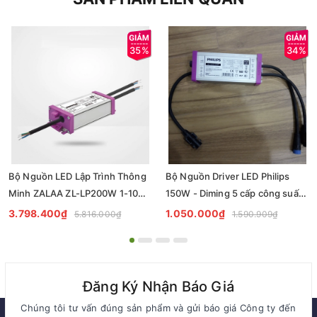
35%
34%
Bộ Nguồn LED Lập Trình Thông
Bộ Nguồn Driver LED Philips
Minh ZALAA ZL-LP200W 1-10V
150W - Diming 5 cấp công suất
Chống Nước IP67
cho đèn đường
3.798.400₫
1.050.000₫
5.816.000₫
1.590.909₫
Đăng Ký Nhận Báo Giá
Chúng tôi tư vấn đúng sản phẩm và gửi báo giá Công ty đến