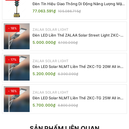
Đèn Tín Hiệu Giao Thông Di Động Năng Lượng Mặt
Trời ZALAA ZL-409300C
77.063.591₫
105.086.715₫
- 18%
ZALAA SOLAR LIGHT
Đèn LED Liền Thể ZALAA Solar Street Light ZKC-
TG 20W 25W 30W All In One
5.000.000₫
6.100.000₫
- 17%
ZALAA SOLAR LIGHT
Đèn LED Solar NLMT Liền Thể ZKC-TG 20W All in
One | ZALAA Street Light
5.200.000₫
6.300.000₫
- 16%
ZALAA SOLAR LIGHT
Đèn LED Solar NLMT Liền Thể ZKC-TG 25W All in
One | ZALAA Street Light
5.700.000₫
6.800.000₫
SẢN PHẨM LIÊN QUAN