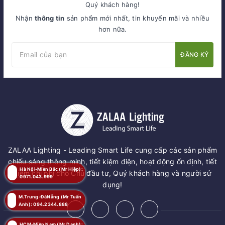
Quý khách hàng!
Nhận
thông tin
sản phẩm mới nhất, tin khuyến mãi và nhiều
hơn nữa.
ĐĂNG KÝ
ZALAA Lighting - Leading Smart Life cung cấp các sản phẩm
chiếu sáng thông minh, tiết kiệm điện, hoạt động ổn định, tiết
Hà Nội-Miền Bắc (Mr Hiệp):
kiệm chi phí cho Chủ đầu tư, Quý khách hàng và người sử
0971.043.999
dụng!
M.Trung-ĐàNẵng (Mr Tuấn
Anh): 094.2344.888
HCM-Miền Nam (Mr Danh):