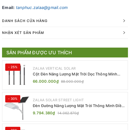
Email:
tanphuc.zalaa@gmail.com
DANH SÁCH CỬA HÀNG
NHẬN XÉT SẢN PHẨM
SẢN PHẨM ĐƯỢC ƯU THÍCH
- 25%
ZALAA VERTICAL SOLAR
Cột Đèn Năng Lượng Mặt Trời Dọc Thông Minh
ZSR-YYDS-360 | ZALAA Jsc
66.000.000₫
88.000.000₫
- 30%
ZALAA SOLAR STREET LIGHT
Đèn Đường Năng Lượng Mặt Trời Thông Minh Điều
Khiển MPPT ZL-GMX01 ZALAA
9.794.380₫
14.062.870₫