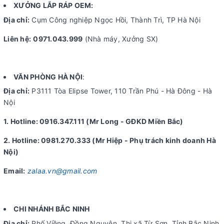
XƯỞNG LẮP RÁP OEM:
Địa chỉ:
Cụm Công nghiệp Ngọc Hồi, Thành Trì, TP Hà Nội
Liên hệ:
0971.043.999
(Nhà máy, Xưởng SX)
VĂN PHÒNG HÀ NỘI
:
Địa chỉ:
P3111 Tòa Elipse Tower, 110 Trần Phú - Hà Đông - Hà
Nội
1. Hotline: 0916.347.111 (Mr Long - GĐKD Miền Bắc)
2. Hotline: 0981.270.333 (Mr Hiệp - Phụ trách kinh doanh Hà
Nội)
Email:
zalaa.vn@gmail.com
CHI NHÁNH BẮC NINH
Địa chỉ:
Phố Viềng, Đồng Nguyên, Thị xã Từ Sơn, Tỉnh Bắc Ninh