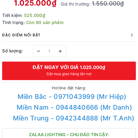
1.025.000₫
1.550.000₫
Giá thị trường:
Tiết kiệm:
525.000₫
Tình trạng:
Còn 90 sản phẩm
ĐẶC ĐIỂM NỔI BẬT
–
+
Số lượng:
ĐẶT NGAY VỚI GIÁ
1.025.000₫
Đặt mua giao hàng tận nơi
Hotline đặt hàng:
Miền Bắc - 0971043999 (Mr Hiệp)
Miền Nam - 0944840666 (Mr Danh)
Miền Trung - 0942344888 (Mr T.Anh)
ZALAA LIGHTING – CHU ĐÁO TIN CẬY: