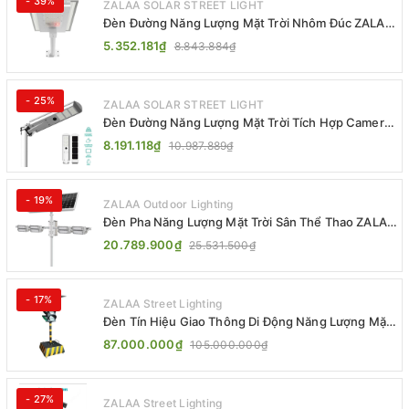
- 39%
ZALAA SOLAR STREET LIGHT
Đèn Đường Năng Lượng Mặt Trời Nhôm Đúc ZALAA
ZL-BWH Cao Cấp IP65
5.352.181₫
8.843.884₫
- 25%
ZALAA SOLAR STREET LIGHT
Đèn Đường Năng Lượng Mặt Trời Tích Hợp Camera
ZALAA ZL-BJ04-CCTV (80W, IP65)
8.191.118₫
10.987.889₫
- 19%
ZALAA Outdoor Lighting
Đèn Pha Năng Lượng Mặt Trời Sân Thể Thao ZALAA
Jsc Chống Nước IP65 Cao Cấp
20.789.900₫
25.531.500₫
- 17%
ZALAA Street Lighting
Đèn Tín Hiệu Giao Thông Di Động Năng Lượng Mặt
Trời ZALAA ZL-300A-D
87.000.000₫
105.000.000₫
- 27%
ZALAA Street Lighting