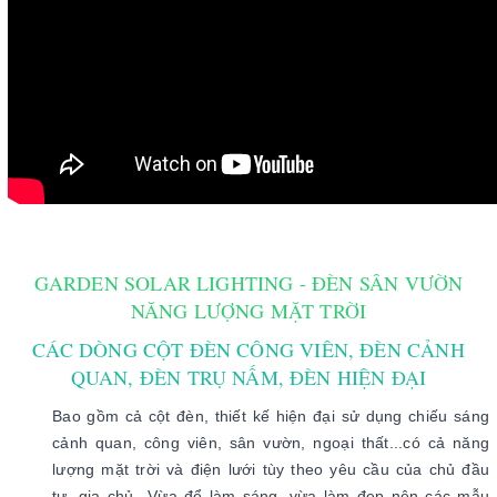
GARDEN SOLAR LIGHTING - ĐÈN SÂN VƯỜN
NĂNG LƯỢNG MẶT TRỜI
CÁC DÒNG CỘT ĐÈN CÔNG VIÊN, ĐÈN CẢNH
QUAN, ĐÈN TRỤ NẤM, ĐÈN HIỆN ĐẠI
Bao gồm cả cột đèn, thiết kế hiện đại sử dụng chiếu sáng
cảnh quan, công viên, sân vườn, ngoại thất...có cả năng
lượng mặt trời và điện lưới tùy theo yêu cầu của chủ đầu
tư, gia chủ...Vừa để làm sáng, vừa làm đẹp nên các mẫu