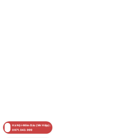
Hà Nội-Miền Bắc (Mr Hiệp):
0971.043.999