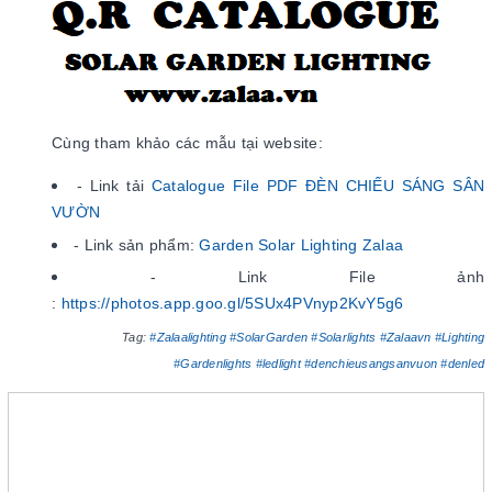
Cùng tham khảo các mẫu tại website:
- Link tải
Catalogue File PDF ĐÈN CHIẾU SÁNG SÂN
VƯỜN
- Link sản phẩm:
Garden Solar Lighting Zalaa
- Link File ảnh
:
https://photos.app.goo.gl/5SUx4PVnyp2KvY5g6
Tag:
#Zalaalighting
#SolarGarden
#Solarlights
#Zalaavn
#Lighting
#Gardenlights
#ledlight
#denchieusangsanvuon
#denled