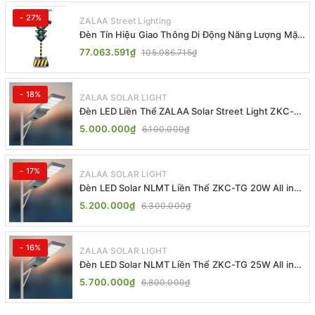
- 27%
ZALAA Street Lighting
Đèn Tín Hiệu Giao Thông Di Động Năng Lượng Mặt
Trời ZALAA ZL-409300C
77.063.591₫
105.086.715₫
- 18%
ZALAA SOLAR LIGHT
Đèn LED Liền Thể ZALAA Solar Street Light ZKC-
TG 20W 25W 30W All In One
5.000.000₫
6.100.000₫
- 17%
ZALAA SOLAR LIGHT
Đèn LED Solar NLMT Liền Thể ZKC-TG 20W All in
One | ZALAA Street Light
5.200.000₫
6.300.000₫
- 16%
ZALAA SOLAR LIGHT
Đèn LED Solar NLMT Liền Thể ZKC-TG 25W All in
One | ZALAA Street Light
5.700.000₫
6.800.000₫