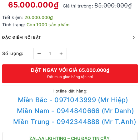
65.000.000₫
85.000.000₫
Giá thị trường:
Tiết kiệm:
20.000.000₫
Tình trạng:
Còn 1000 sản phẩm
ĐẶC ĐIỂM NỔI BẬT
–
+
Số lượng:
ĐẶT NGAY VỚI GIÁ
65.000.000₫
Đặt mua giao hàng tận nơi
Hotline đặt hàng:
Miền Bắc - 0971043999 (Mr Hiệp)
Miền Nam - 0944840666 (Mr Danh)
Miền Trung - 0942344888 (Mr T.Anh)
ZALAA LIGHTING – CHU ĐÁO TIN CẬY: