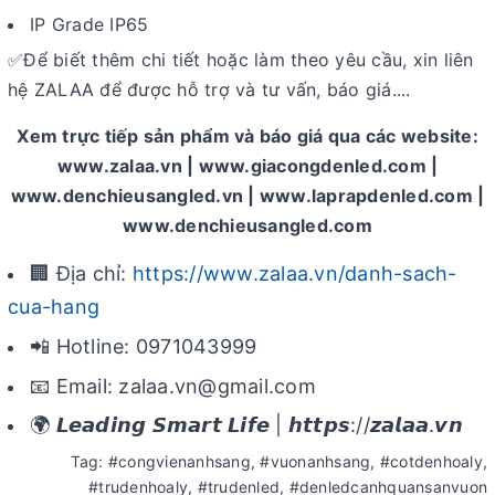
IP Grade IP65
Để biết thêm chi tiết hoặc làm theo yêu cầu, xin liên
✅
hệ ZALAA để được hỗ trợ và tư vấn, báo giá....
Xem trực tiếp sản phẩm và báo giá qua các website:
www.zalaa.vn | www.giacongdenled.com |
www.denchieusangled.vn | www.laprapdenled.com |
www.denchieusangled.com
🏢 Địa chỉ:
https://www.zalaa.vn/danh-sach-
cua-hang
📲 Hotline: 0971043999
📧 Email: zalaa.vn@gmail.com
🌍 𝙇𝙚𝙖𝙙𝙞𝙣𝙜 𝙎𝙢𝙖𝙧𝙩 𝙇𝙞𝙛𝙚 | 𝙝𝙩𝙩𝙥𝙨://𝙯𝙖𝙡𝙖𝙖.𝙫𝙣
Tag: #congvienanhsang, #vuonanhsang, #cotdenhoaly,
#trudenhoaly, #trudenled, #denledcanhquansanvuon