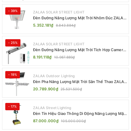
- 39%
ZALAA SOLAR STREET LIGHT
Đèn Đường Năng Lượng Mặt Trời Nhôm Đúc ZALAA
ZL-BWH Cao Cấp IP65
5.352.181₫
8.843.884₫
- 25%
ZALAA SOLAR STREET LIGHT
Đèn Đường Năng Lượng Mặt Trời Tích Hợp Camera
ZALAA ZL-BJ04-CCTV (80W, IP65)
8.191.118₫
10.987.889₫
- 19%
ZALAA Outdoor Lighting
Đèn Pha Năng Lượng Mặt Trời Sân Thể Thao ZALAA
Jsc Chống Nước IP65 Cao Cấp
20.789.900₫
25.531.500₫
- 17%
ZALAA Street Lighting
Đèn Tín Hiệu Giao Thông Di Động Năng Lượng Mặt
Trời ZALAA ZL-300A-D
87.000.000₫
105.000.000₫