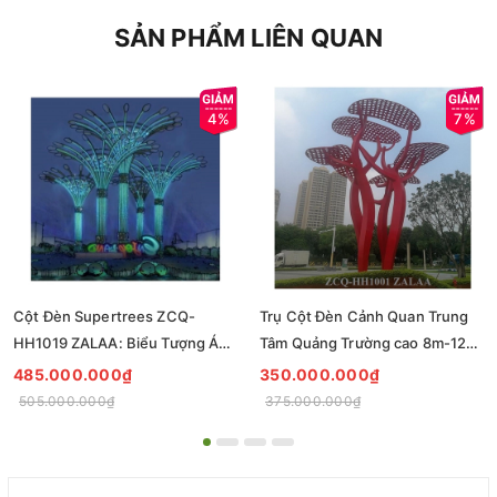
SẢN PHẨM LIÊN QUAN
4%
7%
Cột Đèn Supertrees ZCQ-
Trụ Cột Đèn Cảnh Quan Trung
HH1019 ZALAA: Biểu Tượng Ánh
Tâm Quảng Trường cao 8m-12m
Sáng Cho Đại Đô Thị
ZCQ-HH1001 ZALAA Fortune
485.000.000₫
350.000.000₫
Tree Series
505.000.000₫
375.000.000₫