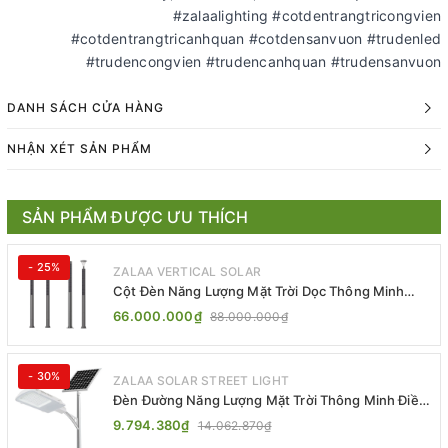
#zalaalighting #cotdentrangtricongvien
#cotdentrangtricanhquan #cotdensanvuon #trudenled
#trudencongvien #trudencanhquan #trudensanvuon
DANH SÁCH CỬA HÀNG
NHẬN XÉT SẢN PHẨM
SẢN PHẨM ĐƯỢC ƯU THÍCH
- 25%
ZALAA VERTICAL SOLAR
Cột Đèn Năng Lượng Mặt Trời Dọc Thông Minh
ZSR-YYDS-360 | ZALAA Jsc
66.000.000₫
88.000.000₫
- 30%
ZALAA SOLAR STREET LIGHT
Đèn Đường Năng Lượng Mặt Trời Thông Minh Điều
Khiển MPPT ZL-GMX01 ZALAA
9.794.380₫
14.062.870₫