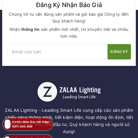
Đăng Ký Nhận Báo Giá
Chúng tôi tư vấn đúng sản phẩm và gửi báo giá Công ty đến
Quý khách hàng!
Nhận
thông tin
sản phẩm mới nhất, tin khuyến mãi và nhiều
hơn nữa.
ĐĂNG KÝ
ZALAA Lighting - Leading Smart Life cung cấp các sản phẩm
chiếu sáng thông minh, tiết kiệm điện, hoạt động ổn định, tiết
Hà Nội-Miền Bắc (Mr Hiệp):
kiệm chi phí cho Chủ đầu tư, Quý khách hàng và người sử
0971.043.999
dụng!