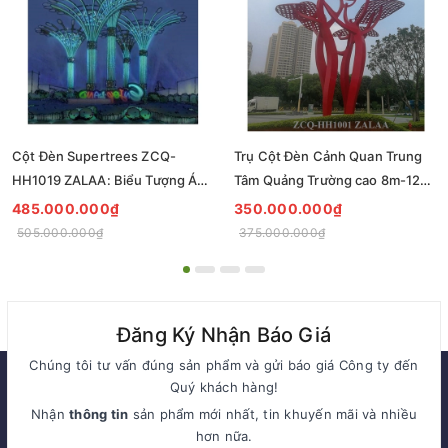
Cột Đèn Supertrees ZCQ-
Trụ Cột Đèn Cảnh Quan Trung
HH1019 ZALAA: Biểu Tượng Ánh
Tâm Quảng Trường cao 8m-12m
Sáng Cho Đại Đô Thị
ZCQ-HH1001 ZALAA Fortune
485.000.000₫
350.000.000₫
Tree Series
505.000.000₫
375.000.000₫
Đăng Ký Nhận Báo Giá
Chúng tôi tư vấn đúng sản phẩm và gửi báo giá Công ty đến
Quý khách hàng!
Nhận
thông tin
sản phẩm mới nhất, tin khuyến mãi và nhiều
hơn nữa.