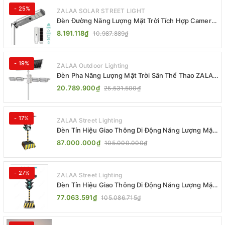
- 25%
ZALAA SOLAR STREET LIGHT
Đèn Đường Năng Lượng Mặt Trời Tích Hợp Camera
ZALAA ZL-BJ04-CCTV (80W, IP65)
8.191.118₫
10.987.889₫
- 19%
ZALAA Outdoor Lighting
Đèn Pha Năng Lượng Mặt Trời Sân Thể Thao ZALAA
Jsc Chống Nước IP65 Cao Cấp
20.789.900₫
25.531.500₫
- 17%
ZALAA Street Lighting
Đèn Tín Hiệu Giao Thông Di Động Năng Lượng Mặt
Trời ZALAA ZL-300A-D
87.000.000₫
105.000.000₫
- 27%
ZALAA Street Lighting
Đèn Tín Hiệu Giao Thông Di Động Năng Lượng Mặt
Trời ZALAA ZL-409300C
77.063.591₫
105.086.715₫