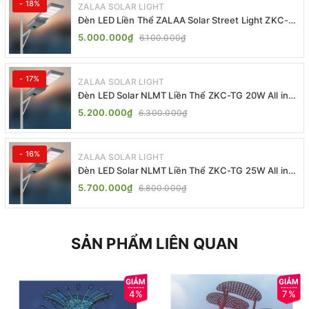
- 18%
ZALAA SOLAR LIGHT
Đèn LED Liền Thể ZALAA Solar Street Light ZKC-
TG 20W 25W 30W All In One
5.000.000₫
6.100.000₫
- 17%
ZALAA SOLAR LIGHT
Đèn LED Solar NLMT Liền Thể ZKC-TG 20W All in
One | ZALAA Street Light
5.200.000₫
6.300.000₫
- 16%
ZALAA SOLAR LIGHT
Đèn LED Solar NLMT Liền Thể ZKC-TG 25W All in
One | ZALAA Street Light
5.700.000₫
6.800.000₫
SẢN PHẨM LIÊN QUAN
4%
7%