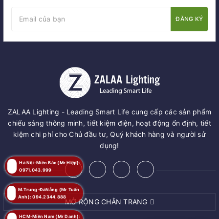
ĐĂNG KÝ
ZALAA Lighting - Leading Smart Life cung cấp các sản phẩm
chiếu sáng thông minh, tiết kiệm điện, hoạt động ổn định, tiết
kiệm chi phí cho Chủ đầu tư, Quý khách hàng và người sử
dụng!
Hà Nội-Miền Bắc (Mr Hiệp):
0971.043.999
M.Trung-ĐàNẵng (Mr Tuấn
Anh): 094.2344.888
MỞ RỘNG CHÂN TRANG
HCM-Miền Nam (Mr Danh):