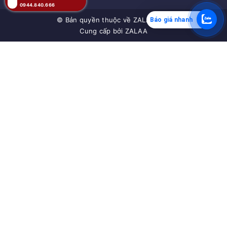
0944.840.666
© Bản quyền thuộc về
ZALAA JSC
Báo giá nhanh
Cung cấp bởi
ZALAA
MUA NGAY
Giao hàng tận nơi