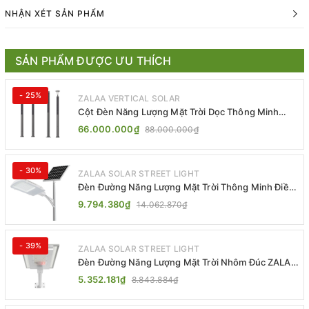
NHẬN XÉT SẢN PHẨM
SẢN PHẨM ĐƯỢC ƯU THÍCH
- 25%
ZALAA VERTICAL SOLAR
Cột Đèn Năng Lượng Mặt Trời Dọc Thông Minh
ZSR-YYDS-360 | ZALAA Jsc
66.000.000₫
88.000.000₫
- 30%
ZALAA SOLAR STREET LIGHT
Đèn Đường Năng Lượng Mặt Trời Thông Minh Điều
Khiển MPPT ZL-GMX01 ZALAA
9.794.380₫
14.062.870₫
- 39%
ZALAA SOLAR STREET LIGHT
Đèn Đường Năng Lượng Mặt Trời Nhôm Đúc ZALAA
ZL-BWH Cao Cấp IP65
5.352.181₫
8.843.884₫