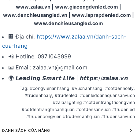
www.zalaa.vn | www.giacongdenled.com |
www.denchieusangled.vn | www.laprapdenled.com |
www.denchieusangled.com
🏢 Địa chỉ:
https://www.zalaa.vn/danh-sach-
cua-hang
📲 Hotline: 0971043999
📧 Email: zalaa.vn@gmail.com
🌍 𝙇𝙚𝙖𝙙𝙞𝙣𝙜 𝙎𝙢𝙖𝙧𝙩 𝙇𝙞𝙛𝙚 | 𝙝𝙩𝙩𝙥𝙨://𝙯𝙖𝙡𝙖𝙖.𝙫𝙣
Tag: #congvienanhsang, #vuonanhsang, #cotdenhoaly,
#trudenhoaly, #trudenled, #denledcanhquansanvuon
#zalaalighting #cotdentrangtricongvien
#cotdentrangtricanhquan #cotdensanvuon #trudenled
#trudencongvien #trudencanhquan #trudensanvuon
DANH SÁCH CỬA HÀNG