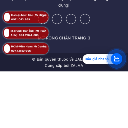
dụng!
Hà Nội-Miền Bắc (Mr Hiệp):
0971.043.999
M.Trung-ĐàNẵng (Mr Tuấn
Anh): 094.2344.888
MỞ RỘNG CHÂN TRANG
HCM-Miền Nam (Mr Danh):
0944.840.666
© Bản quyền thuộc về
ZALAA JSC
Báo giá nhanh
Cung cấp bởi
ZALAA
MUA NGAY
Giao hàng tận nơi