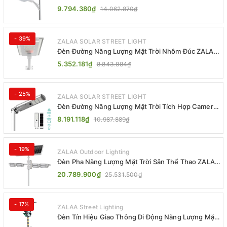
Khiển MPPT ZL-GMX01 ZALAA
9.794.380₫
14.062.870₫
- 39%
ZALAA SOLAR STREET LIGHT
Đèn Đường Năng Lượng Mặt Trời Nhôm Đúc ZALAA
ZL-BWH Cao Cấp IP65
5.352.181₫
8.843.884₫
- 25%
ZALAA SOLAR STREET LIGHT
Đèn Đường Năng Lượng Mặt Trời Tích Hợp Camera
ZALAA ZL-BJ04-CCTV (80W, IP65)
8.191.118₫
10.987.889₫
- 19%
ZALAA Outdoor Lighting
Đèn Pha Năng Lượng Mặt Trời Sân Thể Thao ZALAA
Jsc Chống Nước IP65 Cao Cấp
20.789.900₫
25.531.500₫
- 17%
ZALAA Street Lighting
Đèn Tín Hiệu Giao Thông Di Động Năng Lượng Mặt
Trời ZALAA ZL-300A-D