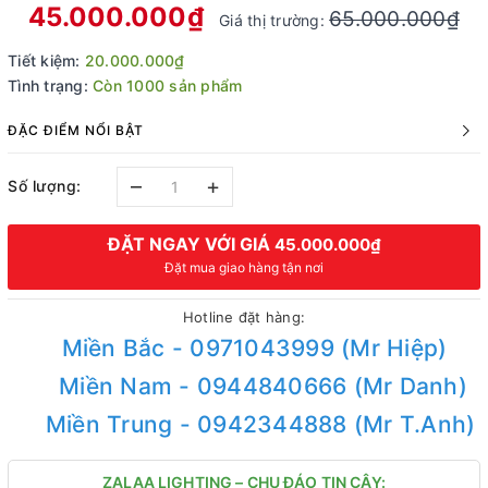
45.000.000₫
65.000.000₫
Giá thị trường:
Tiết kiệm:
20.000.000₫
Tình trạng:
Còn 1000 sản phẩm
ĐẶC ĐIỂM NỔI BẬT
–
+
Số lượng:
ĐẶT NGAY VỚI GIÁ
45.000.000₫
Đặt mua giao hàng tận nơi
Hotline đặt hàng:
Miền Bắc - 0971043999 (Mr Hiệp)
Miền Nam - 0944840666 (Mr Danh)
Miền Trung - 0942344888 (Mr T.Anh)
ZALAA LIGHTING – CHU ĐÁO TIN CẬY: