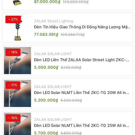
87.000.000₫
105.000.000₫
- 27%
ZALAA Street Lighting
Đèn Tín Hiệu Giao Thông Di Động Năng Lượng Mặt
Trời ZALAA ZL-409300C
77.063.591₫
105.086.715₫
- 18%
ZALAA SOLAR LIGHT
Đèn LED Liền Thể ZALAA Solar Street Light ZKC-
TG 20W 25W 30W All In One
5.000.000₫
6.100.000₫
- 17%
ZALAA SOLAR LIGHT
Đèn LED Solar NLMT Liền Thể ZKC-TG 20W All in
One | ZALAA Street Light
5.200.000₫
6.300.000₫
- 16%
ZALAA SOLAR LIGHT
Đèn LED Solar NLMT Liền Thể ZKC-TG 25W All in
One | ZALAA Street Light
5.700.000₫
6.800.000₫