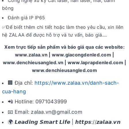
Công nghệ xử ký Cắt laser, hàn laser, mài, đánh
bóng
Đánh giá IP IP65
Để biết thêm chi tiết hoặc làm theo yêu cầu, xin liên
✅
hệ ZALAA để được hỗ trợ và tư vấn, báo giá....
Xem trực tiếp sản phẩm và báo giá qua các website:
www.zalaa.vn | www.giacongdenled.com |
www.denchieusangled.vn | www.laprapdenled.com |
www.denchieusangled.com
🏢 Địa chỉ:
https://www.zalaa.vn/danh-sach-
cua-hang
📲 Hotline: 0971043999
📧 Email: zalaa.vn@gmail.com
🌍 𝙇𝙚𝙖𝙙𝙞𝙣𝙜 𝙎𝙢𝙖𝙧𝙩 𝙇𝙞𝙛𝙚 | 𝙝𝙩𝙩𝙥𝙨://𝙯𝙖𝙡𝙖𝙖.𝙫𝙣