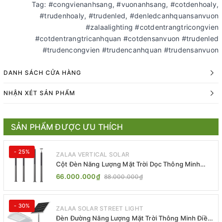
Tag: #congvienanhsang, #vuonanhsang, #cotdenhoaly,
#trudenhoaly, #trudenled, #denledcanhquansanvuon
#zalaalighting #cotdentrangtricongvien
#cotdentrangtricanhquan #cotdensanvuon #trudenled
#trudencongvien #trudencanhquan #trudensanvuon
DANH SÁCH CỬA HÀNG
NHẬN XÉT SẢN PHẨM
SẢN PHẨM ĐƯỢC ƯU THÍCH
- 25%
ZALAA VERTICAL SOLAR
Cột Đèn Năng Lượng Mặt Trời Dọc Thông Minh
ZSR-YYDS-360 | ZALAA Jsc
66.000.000₫
88.000.000₫
- 30%
ZALAA SOLAR STREET LIGHT
Đèn Đường Năng Lượng Mặt Trời Thông Minh Điều