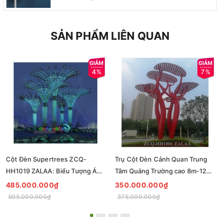
SẢN PHẨM LIÊN QUAN
4%
7%
Cột Đèn Supertrees ZCQ-
Trụ Cột Đèn Cảnh Quan Trung
HH1019 ZALAA: Biểu Tượng Ánh
Tâm Quảng Trường cao 8m-12m
Sáng Cho Đại Đô Thị
ZCQ-HH1001 ZALAA Fortune
485.000.000₫
350.000.000₫
Tree Series
505.000.000₫
375.000.000₫