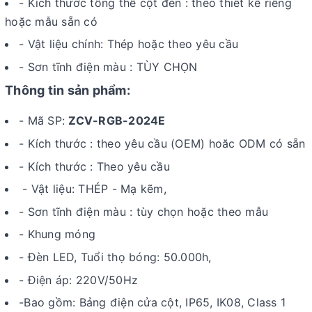
- Kích thước tổng thể cột đèn : theo thiết kế riêng
hoặc mẫu sẵn có
- Vật liệu chính: Thép hoặc theo yêu cầu
- Sơn tĩnh điện màu : TÙY CHỌN
Thông tin sản phẩm:
- Mã SP:
ZCV-RGB-2024E
- Kích thước : theo yêu cầu (OEM) hoăc ODM có sẵn
- Kích thước : Theo yêu cầu
- Vật liệu: THÉP - Mạ kẽm,
- Sơn tĩnh điện màu : tùy chọn hoặc theo mẫu
- Khung móng
- Đèn LED, Tuổi thọ bóng: 50.000h,
-
Điện áp: 220V/50Hz
-Bao gồm: Bảng điện cửa cột, IP65, IK08, Class 1