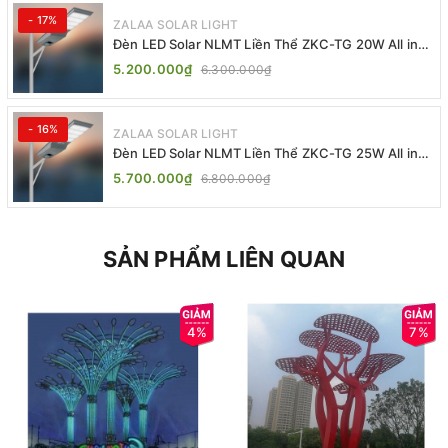
- 17%
ZALAA SOLAR LIGHT
Đèn LED Solar NLMT Liền Thể ZKC-TG 20W All in
One | ZALAA Street Light
5.200.000₫
6.300.000₫
- 16%
ZALAA SOLAR LIGHT
Đèn LED Solar NLMT Liền Thể ZKC-TG 25W All in
One | ZALAA Street Light
5.700.000₫
6.800.000₫
SẢN PHẨM LIÊN QUAN
4%
7%