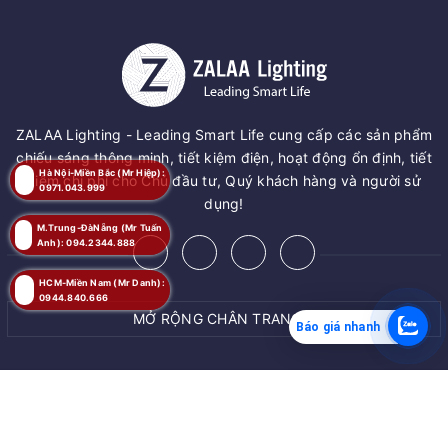
ZALAA Lighting - Leading Smart Life cung cấp các sản phẩm
chiếu sáng thông minh, tiết kiệm điện, hoạt động ổn định, tiết
Hà Nội-Miền Bắc (Mr Hiệp):
kiệm chi phí cho Chủ đầu tư, Quý khách hàng và người sử
0971.043.999
dụng!
M.Trung-ĐàNẵng (Mr Tuấn
Anh): 094.2344.888
HCM-Miền Nam (Mr Danh):
0944.840.666
MỞ RỘNG CHÂN TRANG
Báo giá nhanh
MUA NGAY
© Bản quyền thuộc về
ZALAA JSC
Giao hàng tận nơi
Cung cấp bởi
ZALAA