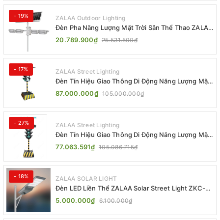
- 19%
ZALAA Outdoor Lighting
Đèn Pha Năng Lượng Mặt Trời Sân Thể Thao ZALAA
Jsc Chống Nước IP65 Cao Cấp
20.789.900₫
25.531.500₫
- 17%
ZALAA Street Lighting
Đèn Tín Hiệu Giao Thông Di Động Năng Lượng Mặt
Trời ZALAA ZL-300A-D
87.000.000₫
105.000.000₫
- 27%
ZALAA Street Lighting
Đèn Tín Hiệu Giao Thông Di Động Năng Lượng Mặt
Trời ZALAA ZL-409300C
77.063.591₫
105.086.715₫
- 18%
ZALAA SOLAR LIGHT
Đèn LED Liền Thể ZALAA Solar Street Light ZKC-
TG 20W 25W 30W All In One
5.000.000₫
6.100.000₫