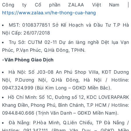
Công ty Cổ phần ZALAA Việt Nam |
https://www.zalaa.vn/he-thong-cua-hang
MST: 0108377851 Sở Kế Hoạch và Đầu Tư T.P Hà
Nội Cấp: 26/07/2018
Trụ Sở: CUTM 02-11 Dự án làng nghề Dệt lụa Vạn
Phúc, P.Vạn Phúc, Q.Hà Đông, TPHN.
-Văn Phòng Giao Dịch
Hà Nội: Số J03-08 An Phú Shop Villa, KĐT Dương
Nội, P.Dương Nội, Q.Hà Đông, Hà Nội / Hotline:
0947.324.999 (Bùi Kim Long – GĐKD Miền Bắc).
Hồ Chí Minh: Số 1C, Đường số 12, KDC LOVERAPARK
Khang Điền, Phong Phú, Bình Chánh, T.P HCM / Hotline:
0944.840.666 (Trịnh Văn Danh – GĐKD Miền Nam).
Đà Nẵng: P.Hòa Minh, Q.Liên Chiểu, TP Đà Nẵng /
Hotline: 091.347.111 (Phạm Văn Duy – GĐKD Miền