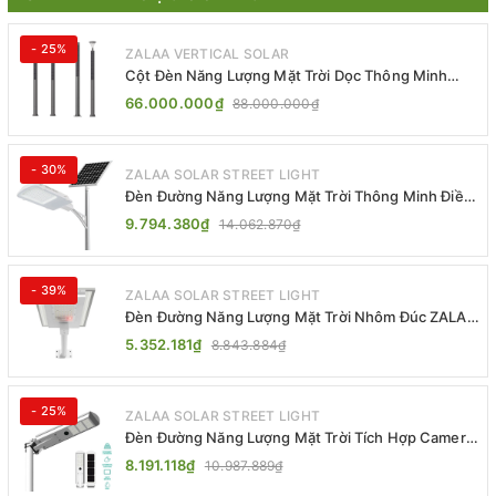
- 25%
ZALAA VERTICAL SOLAR
Cột Đèn Năng Lượng Mặt Trời Dọc Thông Minh
ZSR-YYDS-360 | ZALAA Jsc
66.000.000₫
88.000.000₫
- 30%
ZALAA SOLAR STREET LIGHT
Đèn Đường Năng Lượng Mặt Trời Thông Minh Điều
Khiển MPPT ZL-GMX01 ZALAA
9.794.380₫
14.062.870₫
- 39%
ZALAA SOLAR STREET LIGHT
Đèn Đường Năng Lượng Mặt Trời Nhôm Đúc ZALAA
ZL-BWH Cao Cấp IP65
5.352.181₫
8.843.884₫
- 25%
ZALAA SOLAR STREET LIGHT
Đèn Đường Năng Lượng Mặt Trời Tích Hợp Camera
ZALAA ZL-BJ04-CCTV (80W, IP65)
8.191.118₫
10.987.889₫