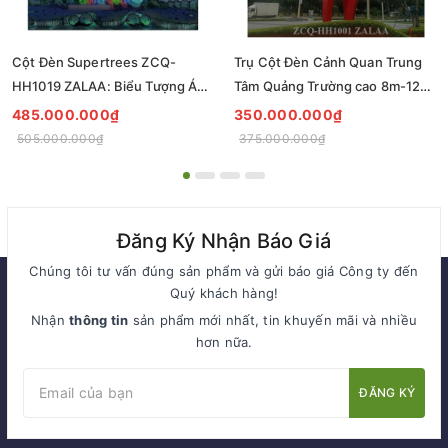
Cột Đèn Supertrees ZCQ-
Trụ Cột Đèn Cảnh Quan Trung
HH1019 ZALAA: Biểu Tượng Ánh
Tâm Quảng Trường cao 8m-12m
Sáng Cho Đại Đô Thị
ZCQ-HH1001 ZALAA Fortune
485.000.000₫
350.000.000₫
Tree Series
505.000.000₫
375.000.000₫
Đăng Ký Nhận Báo Giá
Chúng tôi tư vấn đúng sản phẩm và gửi báo giá Công ty đến
Quý khách hàng!
Nhận
thông tin
sản phẩm mới nhất, tin khuyến mãi và nhiều
hơn nữa.
ĐĂNG KÝ