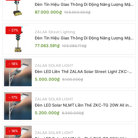
Đèn Tín Hiệu Giao Thông Di Động Năng Lượng Mặt
Trời ZALAA ZL-300A-D
87.000.000₫
105.000.000₫
- 27%
ZALAA Street Lighting
Đèn Tín Hiệu Giao Thông Di Động Năng Lượng Mặt
Trời ZALAA ZL-409300C
77.063.591₫
105.086.715₫
- 18%
ZALAA SOLAR LIGHT
Đèn LED Liền Thể ZALAA Solar Street Light ZKC-
TG 20W 25W 30W All In One
5.000.000₫
6.100.000₫
- 17%
ZALAA SOLAR LIGHT
Đèn LED Solar NLMT Liền Thể ZKC-TG 20W All in
One | ZALAA Street Light
5.200.000₫
6.300.000₫
- 16%
ZALAA SOLAR LIGHT