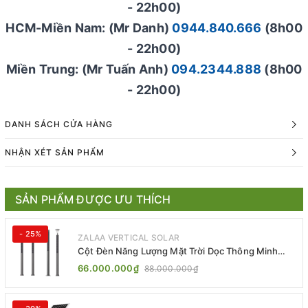
- 22h00)
HCM-Miền Nam: (Mr Danh)
0944.840.666
(8h00
- 22h00)
Miền Trung: (Mr Tuấn Anh)
094.2344.888
(8h00
- 22h00)
DANH SÁCH CỬA HÀNG
NHẬN XÉT SẢN PHẨM
SẢN PHẨM ĐƯỢC ƯU THÍCH
- 25%
ZALAA VERTICAL SOLAR
Cột Đèn Năng Lượng Mặt Trời Dọc Thông Minh
ZSR-YYDS-360 | ZALAA Jsc
66.000.000₫
88.000.000₫