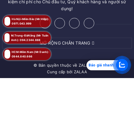
kiệm chi phí cho Chủ đầu tư, Quý khách hàng và người sử
dụng!
Hà Nội-Miền Bắc (Mr Hiệp):
0971.043.999
M.Trung-ĐàNẵng (Mr Tuấn
Anh): 094.2344.888
MỞ RỘNG CHÂN TRANG
HCM-Miền Nam (Mr Danh):
0944.840.666
© Bản quyền thuộc về
ZALAA JSC
Báo giá nhanh
Cung cấp bởi
ZALAA
MUA NGAY
Giao hàng tận nơi