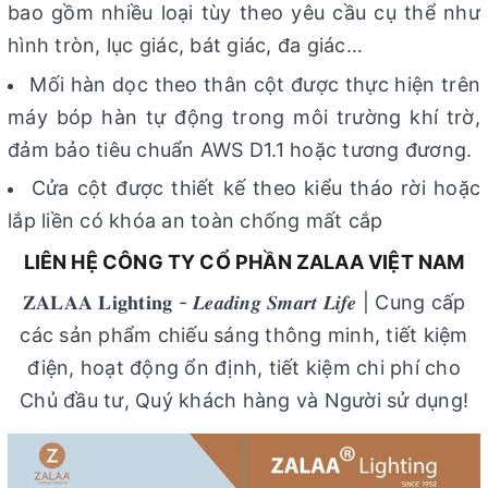
bao gồm nhiều loại tùy theo yêu cầu cụ thể như
hình tròn, lục giác, bát giác, đa giác…
Mối hàn dọc theo thân cột được thực hiện trên
máy bóp hàn tự động trong môi trường khí trờ,
đảm bảo tiêu chuẩn AWS D1.1 hoặc tương đương.
Cửa cột được thiết kế theo kiểu tháo rời hoặc
lắp liền có khóa an toàn chống mất cắp
LIÊN HỆ CÔNG TY CỔ PHẦN ZALAA VIỆT NAM
𝐙𝐀𝐋𝐀𝐀 𝐋𝐢𝐠𝐡𝐭𝐢𝐧𝐠 - 𝑳𝒆𝒂𝒅𝒊𝒏𝒈 𝑺𝒎𝒂𝒓𝒕 𝑳𝒊𝒇𝒆 | Cung cấp
các sản phẩm chiếu sáng thông minh, tiết kiệm
điện, hoạt động ổn định, tiết kiệm chi phí cho
Chủ đầu tư, Quý khách hàng và Người sử dụng!