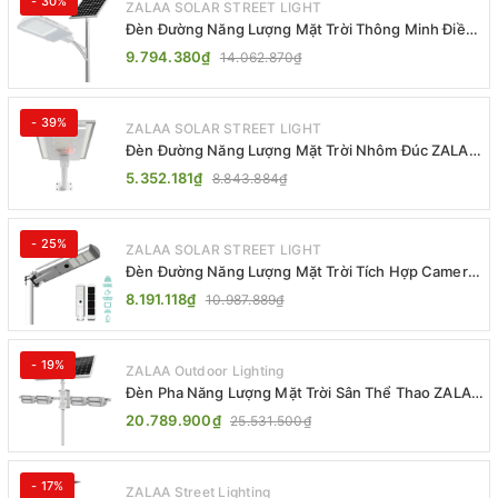
- 30%
ZALAA SOLAR STREET LIGHT
Đèn Đường Năng Lượng Mặt Trời Thông Minh Điều
Khiển MPPT ZL-GMX01 ZALAA
9.794.380₫
14.062.870₫
- 39%
ZALAA SOLAR STREET LIGHT
Đèn Đường Năng Lượng Mặt Trời Nhôm Đúc ZALAA
ZL-BWH Cao Cấp IP65
5.352.181₫
8.843.884₫
- 25%
ZALAA SOLAR STREET LIGHT
Đèn Đường Năng Lượng Mặt Trời Tích Hợp Camera
ZALAA ZL-BJ04-CCTV (80W, IP65)
8.191.118₫
10.987.889₫
- 19%
ZALAA Outdoor Lighting
Đèn Pha Năng Lượng Mặt Trời Sân Thể Thao ZALAA
Jsc Chống Nước IP65 Cao Cấp
20.789.900₫
25.531.500₫
- 17%
ZALAA Street Lighting