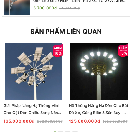
Đèn LED Solar NLMT Liền Thể ZKC-TG 25W All in
One | ZALAA Street Light
5.700.000₫
6.800.000₫
SẢN PHẨM LIÊN QUAN
18%
18%
Giải Pháp Nâng Hạ Thông Minh
Hệ Thống Nâng Hạ Đèn Cho Bãi
Cho Cột Đèn Chiếu Sáng Năng
Đỗ Xe, Cảng Biển & Sân Bay |
Lượng Mặt Trời ZALAA
ZALAA Lighting
165.000.000₫
125.000.000₫
202.000.000₫
152.000.000₫