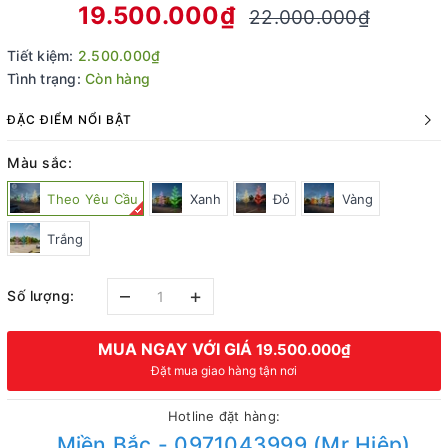
19.500.000₫
22.000.000₫
Tiết kiệm:
2.500.000₫
Tình trạng:
Còn hàng
ĐẶC ĐIỂM NỔI BẬT
Màu sắc:
Theo Yêu Cầu
Xanh
Đỏ
Vàng
Trắng
–
+
Số lượng:
MUA NGAY VỚI GIÁ
19.500.000₫
Đặt mua giao hàng tận nơi
Hotline đặt hàng:
Miền Bắc - 0971043999 (Mr Hiệp)