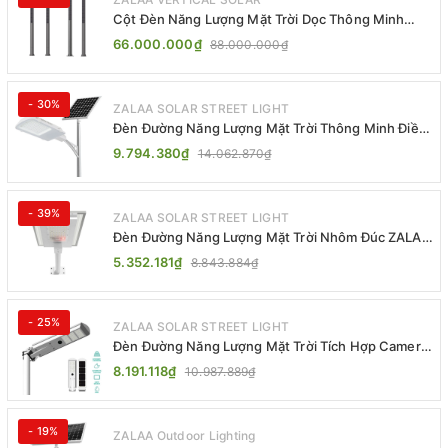
Cột Đèn Năng Lượng Mặt Trời Dọc Thông Minh
ZSR-YYDS-360 | ZALAA Jsc
66.000.000₫
88.000.000₫
- 30%
ZALAA SOLAR STREET LIGHT
Đèn Đường Năng Lượng Mặt Trời Thông Minh Điều
Khiển MPPT ZL-GMX01 ZALAA
9.794.380₫
14.062.870₫
- 39%
ZALAA SOLAR STREET LIGHT
Đèn Đường Năng Lượng Mặt Trời Nhôm Đúc ZALAA
ZL-BWH Cao Cấp IP65
5.352.181₫
8.843.884₫
- 25%
ZALAA SOLAR STREET LIGHT
Đèn Đường Năng Lượng Mặt Trời Tích Hợp Camera
ZALAA ZL-BJ04-CCTV (80W, IP65)
8.191.118₫
10.987.889₫
- 19%
ZALAA Outdoor Lighting