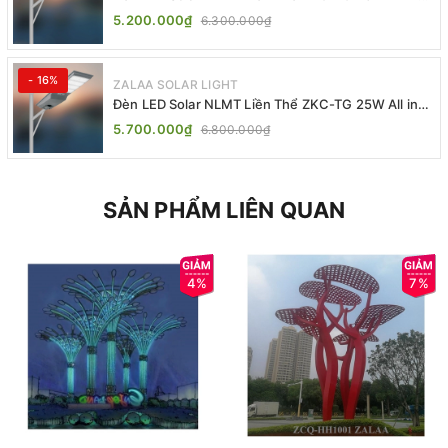
One | ZALAA Street Light
5.200.000₫
6.300.000₫
- 16%
ZALAA SOLAR LIGHT
Đèn LED Solar NLMT Liền Thể ZKC-TG 25W All in
One | ZALAA Street Light
5.700.000₫
6.800.000₫
SẢN PHẨM LIÊN QUAN
4%
7%