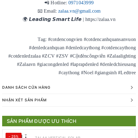
📲 Hotline:
0971043999
📧 Email:
zalaa.vn@gmail.com
🌍 𝙇𝙚𝙖𝙙𝙞𝙣𝙜 𝙎𝙢𝙖𝙧𝙩 𝙇𝙞𝙛𝙚 | https://zalaa.vn
Tag: #cotdencongvien #cotdencanhquansanvuon
#denledcanhquan #denledcaythong #cotdencaythong
#cotdenledzalaa #ZCV #ZSV #Cộtđèncôngviên #Zalaalighting
#Zalaavn #giacongdenled #laprapdenled #denledchieusang
#caythong #Noel #giangsinh #Ledtree
DANH SÁCH CỬA HÀNG
NHẬN XÉT SẢN PHẨM
SẢN PHẨM ĐƯỢC ƯU THÍCH
- 25%
ZALAA VERTICAL SOLAR