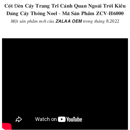
𝐂𝐨̣̂𝐭 Đ𝐞̀𝐧 𝐂𝐚̂𝐲 𝐓𝐫𝐚𝐧𝐠 𝐓𝐫𝐢́ 𝐂𝐚̉𝐧𝐡 𝐐𝐮𝐚𝐧 𝐍𝐠𝐨𝐚̀𝐢 𝐓𝐫𝐨̛̀𝐢 𝐊𝐢𝐞̂̉𝐮
𝐃𝐚́𝐧𝐠 𝐂𝐚̂𝐲 𝐓𝐡𝐨̂𝐧𝐠 𝐍𝐨𝐞𝐥 - 𝐌𝐚̃ 𝐒𝐚̉𝐧 𝐏𝐡𝐚̂̉𝐦 𝐙𝐂𝐕-𝐇𝟔𝟎𝟎𝟎
𝑀𝑜̣̂𝑡 𝑠𝑎̉𝑛 𝑝ℎ𝑎̂̉𝑚 𝑚𝑜̛́𝑖 𝑐𝑢̉𝑎 𝙕𝘼𝙇𝘼𝘼 𝙊𝙀𝙈 𝑡𝑟𝑜𝑛𝑔 𝑡ℎ𝑎́𝑛𝑔 8.2022