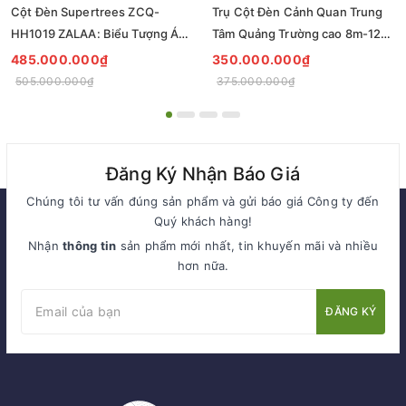
Cột Đèn Supertrees ZCQ-
Trụ Cột Đèn Cảnh Quan Trung
HH1019 ZALAA: Biểu Tượng Ánh
Tâm Quảng Trường cao 8m-12m
Sáng Cho Đại Đô Thị
ZCQ-HH1001 ZALAA Fortune
485.000.000₫
350.000.000₫
Tree Series
505.000.000₫
375.000.000₫
Đăng Ký Nhận Báo Giá
Chúng tôi tư vấn đúng sản phẩm và gửi báo giá Công ty đến
Quý khách hàng!
Nhận
thông tin
sản phẩm mới nhất, tin khuyến mãi và nhiều
hơn nữa.
ĐĂNG KÝ