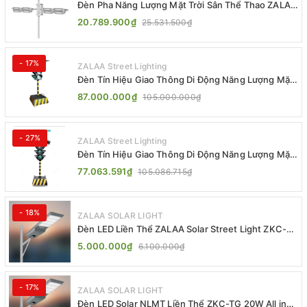
Đèn Pha Năng Lượng Mặt Trời Sân Thể Thao ZALAA
Jsc Chống Nước IP65 Cao Cấp
20.789.900₫
25.531.500₫
- 17%
ZALAA Street Lighting
Đèn Tín Hiệu Giao Thông Di Động Năng Lượng Mặt
Trời ZALAA ZL-300A-D
87.000.000₫
105.000.000₫
- 27%
ZALAA Street Lighting
Đèn Tín Hiệu Giao Thông Di Động Năng Lượng Mặt
Trời ZALAA ZL-409300C
77.063.591₫
105.086.715₫
- 18%
ZALAA SOLAR LIGHT
Đèn LED Liền Thể ZALAA Solar Street Light ZKC-
TG 20W 25W 30W All In One
5.000.000₫
6.100.000₫
- 17%
ZALAA SOLAR LIGHT
Đèn LED Solar NLMT Liền Thể ZKC-TG 20W All in