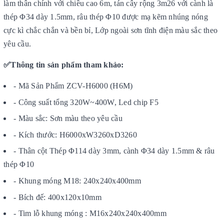
làm thân chính với chiều cao 6m, tán cây rộng 3m26 với cành là
thép Φ34 dày 1.5mm, râu thép Φ10 được mạ kẽm nhúng nóng
cực kì chắc chắn và bền bỉ, Lớp ngoài sơn tĩnh điện màu sắc theo
yêu cầu.
✅Thông tin sản phẩm tham khảo:
- Mã Sản Phẩm ZCV-H6000 (H6M)
- Công suất tổng 320W~400W, Led chip F5
- Màu sắc: Sơn màu theo yêu cầu
- Kích thước: H6000xW3260xD3260
- Thân cột Thép Φ114 dày 3mm, cành Φ34 dày 1.5mm & râu
thép Φ10
- Khung móng M18: 240x240x400mm
- Bích đế: 400x120x10mm
- Tim lỗ khung móng : M16x240x240x400mm