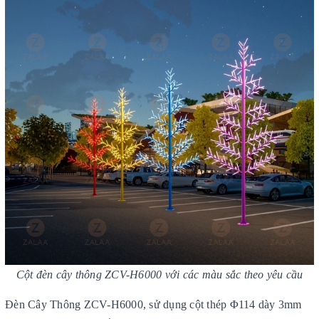
Cột đèn cây thông ZCV-H6000 với các màu sắc theo yêu cầu
Đèn Cây Thông ZCV-H6000, sử dụng cột thép Φ114 dày 3mm