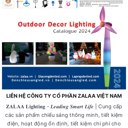
LIÊN HỆ CÔNG TY CỔ PHẦN ZALAA VIỆT NAM
𝐙𝐀𝐋𝐀𝐀 𝐋𝐢𝐠𝐡𝐭𝐢𝐧𝐠 - 𝑳𝒆𝒂𝒅𝒊𝒏𝒈 𝑺𝒎𝒂𝒓𝒕 𝑳𝒊𝒇𝒆 | Cung cấp
các sản phẩm chiếu sáng thông minh, tiết kiệm
điện, hoạt động ổn định, tiết kiệm chi phí cho