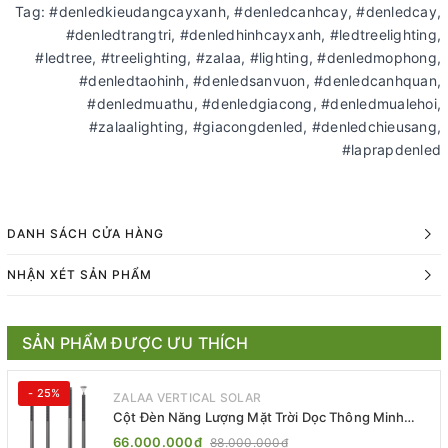
Tag: #denledkieudangcayxanh, #denledcanhcay, #denledcay,
#denledtrangtri, #denledhinhcayxanh, #ledtreelighting,
#ledtree, #treelighting, #zalaa, #lighting, #denledmophong,
#denledtaohinh, #denledsanvuon, #denledcanhquan,
#denledmuathu, #denledgiacong, #denledmualehoi,
#zalaalighting, #giacongdenled, #denledchieusang,
#laprapdenled
DANH SÁCH CỬA HÀNG
NHẬN XÉT SẢN PHẨM
SẢN PHẨM ĐƯỢC ƯU THÍCH
- 25%
ZALAA VERTICAL SOLAR
Cột Đèn Năng Lượng Mặt Trời Dọc Thông Minh
ZSR-YYDS-360 | ZALAA Jsc
66.000.000₫
88.000.000₫