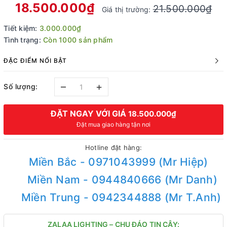
18.500.000₫
21.500.000₫
Giá thị trường:
Tiết kiệm:
3.000.000₫
Tình trạng:
Còn 1000 sản phẩm
ĐẶC ĐIỂM NỔI BẬT
–
+
Số lượng:
ĐẶT NGAY VỚI GIÁ
18.500.000₫
Đặt mua giao hàng tận nơi
Hotline đặt hàng:
Miền Bắc - 0971043999 (Mr Hiệp)
Miền Nam - 0944840666 (Mr Danh)
Miền Trung - 0942344888 (Mr T.Anh)
ZALAA LIGHTING – CHU ĐÁO TIN CẬY: