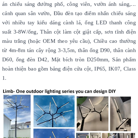
án chiếu sáng đường phố, công viên, vườn ánh sáng,...
cảnh quan sân vườn, Đầu đèn tạo điểm nhấn chiếu sáng
với nhiều tay kiểu dáng cành lá, ống LED thanh công
suất 3-8W/ống, Thân cột làm cột giật cấp, sơn tĩnh điện
màu trắng (hoặc OEM theo yêu cầu), Chiều cao thường
từ 4m-8m tán cây rộng 3-3,5m, thân ống D90, thân cành
D60, ống đèn D42, Mặt bích tròn D250mm, Sản phẩm
hoàn thiện bao gồm bảng điện cửa cột, IP65, IK07, Class
1.