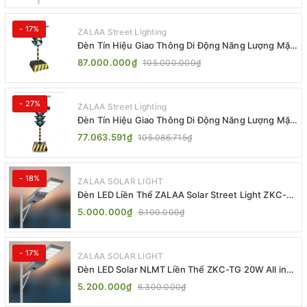
- 17%
ZALAA Street Lighting
Đèn Tín Hiệu Giao Thông Di Động Năng Lượng Mặt
Trời ZALAA ZL-300A-D
87.000.000₫
105.000.000₫
- 27%
ZALAA Street Lighting
Đèn Tín Hiệu Giao Thông Di Động Năng Lượng Mặt
Trời ZALAA ZL-409300C
77.063.591₫
105.086.715₫
- 18%
ZALAA SOLAR LIGHT
Đèn LED Liền Thể ZALAA Solar Street Light ZKC-
TG 20W 25W 30W All In One
5.000.000₫
6.100.000₫
- 17%
ZALAA SOLAR LIGHT
Đèn LED Solar NLMT Liền Thể ZKC-TG 20W All in
One | ZALAA Street Light
5.200.000₫
6.300.000₫