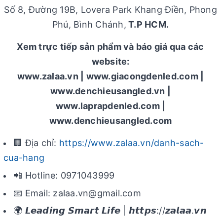
Số 8, Đường 19B, Lovera Park Khang Điền, Phong
Phú, Bình Chánh,
T.P HCM.
Xem trực tiếp sản phẩm và báo giá qua các
website:
www.zalaa.vn | www.giacongdenled.com |
www.denchieusangled.vn |
www.laprapdenled.com |
www.denchieusangled.com
🏢 Địa chỉ:
https://www.zalaa.vn/danh-sach-
cua-hang
📲 Hotline: 0971043999
📧 Email: zalaa.vn@gmail.com
🌍 𝙇𝙚𝙖𝙙𝙞𝙣𝙜 𝙎𝙢𝙖𝙧𝙩 𝙇𝙞𝙛𝙚 | 𝙝𝙩𝙩𝙥𝙨://𝙯𝙖𝙡𝙖𝙖.𝙫𝙣