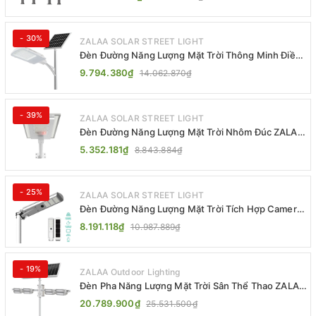
- 30%
ZALAA SOLAR STREET LIGHT
Đèn Đường Năng Lượng Mặt Trời Thông Minh Điều
Khiển MPPT ZL-GMX01 ZALAA
9.794.380₫
14.062.870₫
- 39%
ZALAA SOLAR STREET LIGHT
Đèn Đường Năng Lượng Mặt Trời Nhôm Đúc ZALAA
ZL-BWH Cao Cấp IP65
5.352.181₫
8.843.884₫
- 25%
ZALAA SOLAR STREET LIGHT
Đèn Đường Năng Lượng Mặt Trời Tích Hợp Camera
ZALAA ZL-BJ04-CCTV (80W, IP65)
8.191.118₫
10.987.889₫
- 19%
ZALAA Outdoor Lighting
Đèn Pha Năng Lượng Mặt Trời Sân Thể Thao ZALAA
Jsc Chống Nước IP65 Cao Cấp
20.789.900₫
25.531.500₫