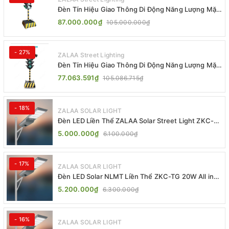
Đèn Tín Hiệu Giao Thông Di Động Năng Lượng Mặt
Trời ZALAA ZL-300A-D
87.000.000₫
105.000.000₫
- 27%
ZALAA Street Lighting
Đèn Tín Hiệu Giao Thông Di Động Năng Lượng Mặt
Trời ZALAA ZL-409300C
77.063.591₫
105.086.715₫
- 18%
ZALAA SOLAR LIGHT
Đèn LED Liền Thể ZALAA Solar Street Light ZKC-
TG 20W 25W 30W All In One
5.000.000₫
6.100.000₫
- 17%
ZALAA SOLAR LIGHT
Đèn LED Solar NLMT Liền Thể ZKC-TG 20W All in
One | ZALAA Street Light
5.200.000₫
6.300.000₫
- 16%
ZALAA SOLAR LIGHT