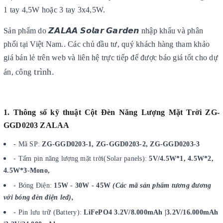
1 tay 4,5W hoặc 3 tay 3x4,5W.
Sản phẩm do 𝙕𝘼𝙇𝘼𝘼 𝙎𝙤𝙡𝙖𝙧 𝙂𝙖𝙧𝙙𝙚𝙣 nhập khẩu và phân
phối tại Việt Nam.. Các chủ đầu tư, quý khách hàng tham khảo
giá bán lẻ trên web và liên hệ trực tiếp để được báo giá tốt cho dự
trình.
án, công
1. Thông số kỹ thuật Cột Đèn Năng Lượng Mặt Trời ZG-
GGD0203 ZALAA
- Mã SP:
ZG-GGD0203-1, ZG-GGD0203-2, ZG-GGD0203-3
- Tấm pin năng lượng mặt trời(Solar panels):
5V/4.5W*1, 4.5W*2,
4.5W*3-Mono,
- Bóng Điện:
15W - 30W - 45W
(Các mã sản phẩm tương đương
với bóng đèn điện led),
- Pin lưu trữ (Battery):
LiFePO4 3.2V/8.000mAh |3.2V/16.000mAh