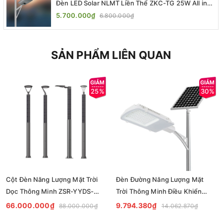
Đèn LED Solar NLMT Liền Thể ZKC-TG 25W All in
One | ZALAA Street Light
5.700.000₫
6.800.000₫
SẢN PHẨM LIÊN QUAN
25%
30%
Cột Đèn Năng Lượng Mặt Trời
Đèn Đường Năng Lượng Mặt
Dọc Thông Minh ZSR-YYDS-
Trời Thông Minh Điều Khiển
360 | ZALAA Jsc
MPPT ZL-GMX01 ZALAA
66.000.000₫
9.794.380₫
88.000.000₫
14.062.870₫