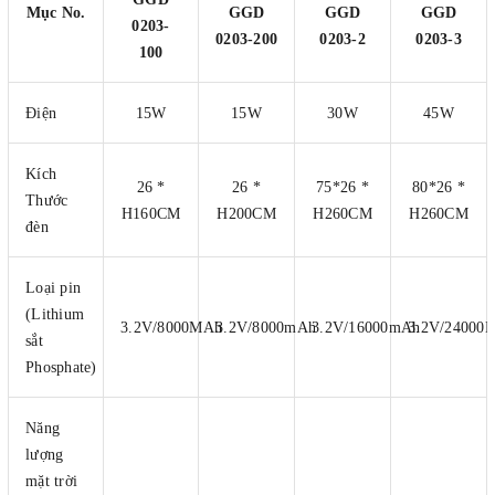
Mục No.
GGD
GGD
GGD
0203-
0203-200
0203-2
0203-3
100
Điện
15W
15W
30W
45W
Kích
26 *
26 *
75*26 *
80*26 *
Thước
H160CM
H200CM
H260CM
H260CM
đèn
Loại pin
(Lithium
3.2V/8000MAh
3.2V/8000mAh
3.2V/16000mAh
3.2V/24000
sắt
Phosphate)
Năng
lượng
mặt trời