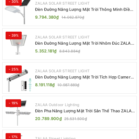
- 30%
ZALAA SOLAR STREET LIGHT
Đèn Đường Năng Lượng Mặt Trời Thông Minh Điều
Khiển MPPT ZL-GMX01 ZALAA
9.794.380₫
14.062.870₫
- 39%
ZALAA SOLAR STREET LIGHT
Đèn Đường Năng Lượng Mặt Trời Nhôm Đúc ZALAA
ZL-BWH Cao Cấp IP65
5.352.181₫
8.843.884₫
- 25%
ZALAA SOLAR STREET LIGHT
Đèn Đường Năng Lượng Mặt Trời Tích Hợp Camera
ZALAA ZL-BJ04-CCTV (80W, IP65)
8.191.118₫
10.987.889₫
- 19%
ZALAA Outdoor Lighting
Đèn Pha Năng Lượng Mặt Trời Sân Thể Thao ZALAA
Jsc Chống Nước IP65 Cao Cấp
20.789.900₫
25.531.500₫
- 17%
ZALAA Street Lighting