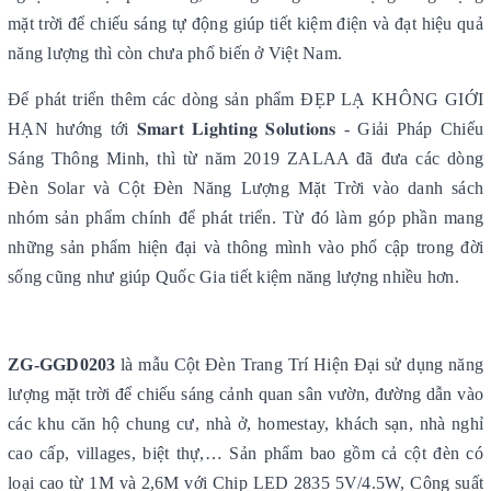
mặt trời để chiếu sáng tự động giúp tiết kiệm điện và đạt hiệu quả
năng lượng thì còn chưa phổ biến ở Việt Nam.
Để phát triển thêm các dòng sản phẩm ĐẸP LẠ KHÔNG GIỚI
HẠN hướng tới 𝐒𝐦𝐚𝐫𝐭 𝐋𝐢𝐠𝐡𝐭𝐢𝐧𝐠 𝐒𝐨𝐥𝐮𝐭𝐢𝐨𝐧𝐬 - Giải Pháp Chiếu
Sáng Thông Minh, thì từ năm 2019 ZALAA đã đưa các dòng
Đèn Solar và Cột Đèn Năng Lượng Mặt Trời vào danh sách
nhóm sản phẩm chính để phát triển. Từ đó làm góp phần mang
những sản phẩm hiện đại và thông mình vào phổ cập trong đời
sống cũng như giúp Quốc Gia tiết kiệm năng lượng nhiều hơn.
ZG-GGD0203
là mẫu Cột Đèn Trang Trí Hiện Đại sử dụng năng
lượng mặt trời để chiếu sáng cảnh quan sân vườn, đường dẫn vào
các khu căn hộ chung cư, nhà ở, homestay, khách sạn, nhà nghỉ
cao cấp, villages, biệt thự,… Sản phẩm bao gồm cả cột đèn có
loại cao từ 1M và 2,6M với Chip LED 2835 5V/4.5W, Công suất