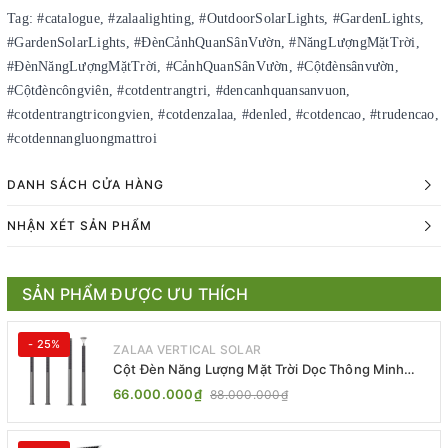
Tag: #catalogue, #zalaalighting, #OutdoorSolarLights, #GardenLights,
#GardenSolarLights, #ĐènCảnhQuanSânVườn, #NăngLượngMặtTrời,
#ĐènNăngLượngMặtTrời, #CảnhQuanSânVườn, #Cộtđènsânvườn,
#Cộtđèncôngviên, #cotdentrangtri, #dencanhquansanvuon,
#cotdentrangtricongvien, #cotdenzalaa, #denled, #cotdencao, #trudencao,
#cotdennangluongmattroi
DANH SÁCH CỬA HÀNG
NHẬN XÉT SẢN PHẨM
SẢN PHẨM ĐƯỢC ƯU THÍCH
- 25%
ZALAA VERTICAL SOLAR
Cột Đèn Năng Lượng Mặt Trời Dọc Thông Minh
ZSR-YYDS-360 | ZALAA Jsc
66.000.000₫
88.000.000₫