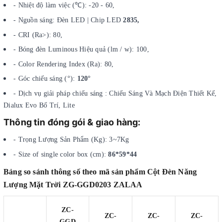
- Nhiệt độ làm việc (℃): -20 - 60,
- Nguồn sáng: Đèn LED | Chip LED
2835,
- CRI (Ra>): 80,
- Bóng đèn Luminous Hiệu quả (lm / w): 100,
- Color Rendering Index (Ra): 80,
- Góc chiếu sáng (°):
120°
- Dịch vụ giải pháp chiếu sáng : Chiếu Sáng Và Mạch Điện Thiết Kế,
Dialux Evo Bố Trí, Lite
Thông tin đóng gói & giao hàng:
- Trọng Lượng Sản Phẩm (Kg): 3~7Kg
- Size of single color box (cm):
86*59*44
Bảng so sánh thông số theo mã sản phẩm Cột Đèn Năng
Lượng Mặt Trời ZG-GGD0203 ZALAA
ZC-
ZC-
ZC-
ZC-
GGD