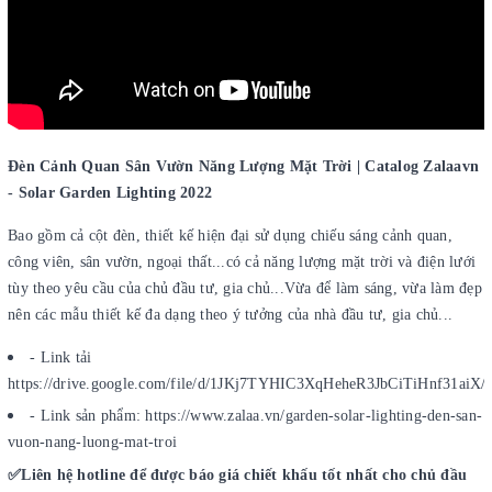
Đèn Cảnh Quan Sân Vườn Năng Lượng Mặt Trời | Catalog Zalaavn
- Solar Garden Lighting 2022
Bao gồm cả cột đèn, thiết kế hiện đại sử dụng chiếu sáng cảnh quan,
công viên, sân vườn, ngoại thất...có cả năng lượng mặt trời và điện lưới
tùy theo yêu cầu của chủ đầu tư, gia chủ...Vừa để làm sáng, vừa làm đẹp
nên các mẫu thiết kế đa dạng theo ý tưởng của nhà đầu tư, gia chủ...
- Link tải
https://drive.google.com/file/d/1JKj7TYHIC3XqHeheR3JbCiTiHnf31aiX/
- Link sản phẩm: https://www.zalaa.vn/garden-solar-lighting-den-san-
vuon-nang-luong-mat-troi
✅Liên hệ hotline để được báo giá chiết khấu tốt nhất cho chủ đầu