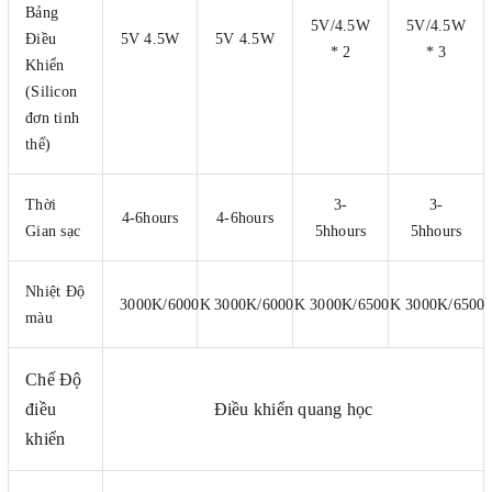
Bảng
5V/4.5W
5V/4.5W
Điều
5V 4.5W
5V 4.5W
* 2
* 3
Khiển
(Silicon
đơn tinh
thể)
Thời
3-
3-
4-6hours
4-6hours
Gian sạc
5hhours
5hhours
Nhiệt Độ
3000K/6000K
3000K/6000K
3000K/6500K
3000K/6500
màu
Chế Độ
điều
Điều khiển quang học
khiển