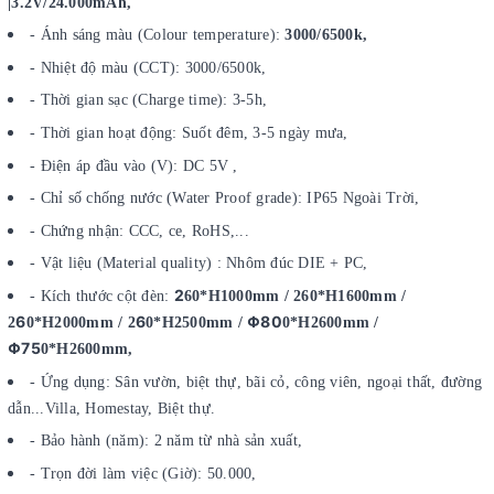
|3.2V/24.000mAh,
- Ánh sáng màu (Colour temperature):
3000/6500k,
- Nhiệt độ màu (CCT): 3000/6500k,
- Thời gian sạc (Charge time): 3-5h,
- Thời gian hoạt động: Suốt đêm, 3-5 ngày mưa,
- Điện áp đầu vào (V): DC 5V ,
- Chỉ số chống nước (Water Proof grade): IP65 Ngoài Trời,
- Chứng nhận: CCC, ce, RoHS,...
- Vật liệu (Material quality) : Nhôm đúc DIE + PC,
2
- Kích thước cột đèn:
60*H1000mm /
260*H1600mm /
6
6
Φ80
2
0*H2000mm / 2
0*H2500mm /
0*H2600mm /
Φ75
0*H2600mm,
- Ứng dụng: Sân vườn, biệt thự, bãi cỏ, công viên, ngoại thất, đường
dẫn...Villa, Homestay, Biệt thự.
- Bảo hành (năm): 2 năm từ nhà sản xuất,
- Trọn đời làm việc (Giờ): 50.000,