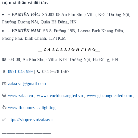
tư, nhà thầu và đối tác.
- VP MIỀN BẮC:
Số J03-08 An Phú Shop Villa, KĐT Dương Nội,
Phường Dương Nội, Quận Hà Đông, HN
- VP MIỀN NAM
: Số 8, Đường 19B, Lovera Park Khang Điền,
Phong Phú, Bình Chánh, T.P HCM
__ 𝒁 𝑨 𝑨 𝑳 𝑨 𝑳 𝑰 𝑮 𝑯 𝑻 𝑰 𝑵 𝑮__
🏪 J03-08, An Phú Shop Villa, KĐT Dương Nội, Hà Đông, HN.
📱
0971.043.999
| 📞 024.5678.1567
📧
zalaa.vn@gmail.com
💻
www.zalaa.vn
,
www.denchieusangled.vn
,
www.giacongdenled.com
,
👍
www.fb.com/zalaalighting
✅
https://shopee.vn/zalaavn
______________________