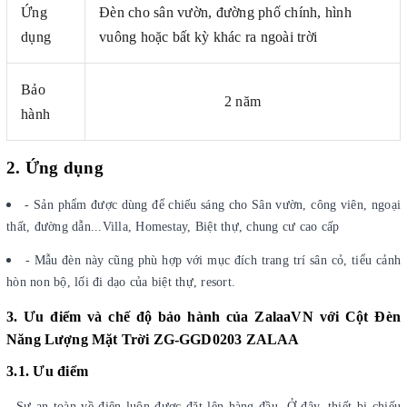
Ứng
Đèn cho sân vườn, đường phố chính, hình
dụng
vuông hoặc bất kỳ khác ra ngoài trời
Bảo
2 năm
hành
2. Ứng dụng
- Sản phẩm được dùng để chiếu sáng cho Sân vườn, công viên, ngoại
thất, đường dẫn...Villa, Homestay, Biệt thự, chung cư cao cấp
- Mẫu đèn này cũng phù hợp với mục đích trang trí sân cỏ, tiểu cảnh
hòn non bộ, lối đi dạo của biệt thự, resort.
3. Ưu điểm và chế độ bảo hành của
ZalaaVN với Cột Đèn
Năng Lượng Mặt Trời ZG-GGD0203 ZALAA
3.1. Ưu điểm
- Sự an toàn về điện luôn được đặt lên hàng đầu. Ở đây, thiết bị chiếu