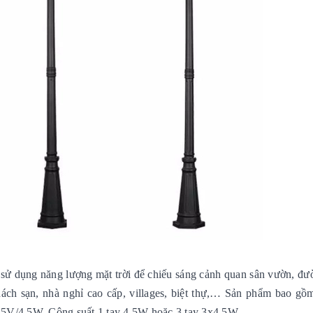
sử dụng năng lượng mặt trời để chiếu sáng cảnh quan sân vườn, đư
ách sạn, nhà nghỉ cao cấp, villages, biệt thự,… Sản phẩm bao gồm
 5V/4,5W, Công suất 1 tay 4,5W hoặc 3 tay 3x4,5W.