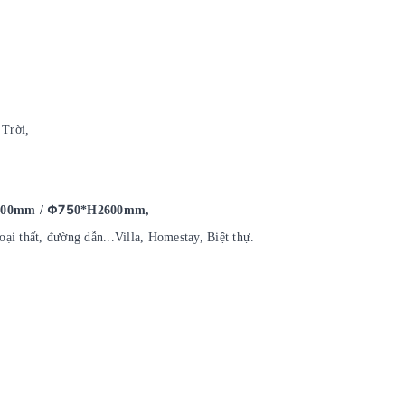
 Trời,
Φ75
600mm /
0*H2600mm,
oại thất, đường dẫn...Villa, Homestay, Biệt thự.