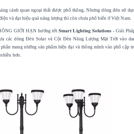
u sáng cảnh quan ngoại thất được phổ thông, Nhưng dòng đèn sử dụ
 điện và đạt hiệu quả năng lượng thì còn chưa phổ biến ở Việt Nam.
 HẠN hướng tới 𝐒𝐦𝐚𝐫𝐭 𝐋𝐢𝐠𝐡𝐭𝐢𝐧𝐠 𝐒𝐨𝐥𝐮𝐭𝐢𝐨𝐧𝐬 - Giải Ph
a các dòng Đèn Solar và Cột Đèn Năng Lượng Mặt Trời vào da
 phần mang những sản phẩm hiện đại và thông mình vào phổ cập tr
 nhiều hơn.