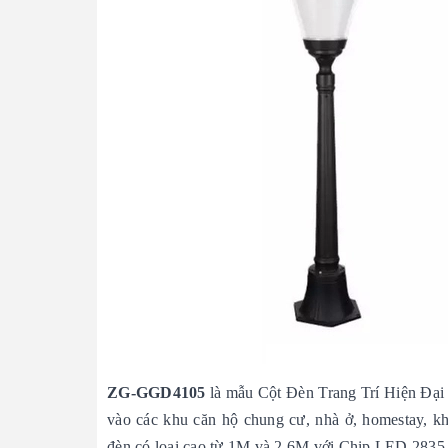
ZG-GGD4105
là mẫu Cột Đèn Trang Trí Hiện Đại 
vào các khu căn hộ chung cư, nhà ở, homestay, kh
đèn có loại cao từ 1M và 2,6M với Chip LED 2835