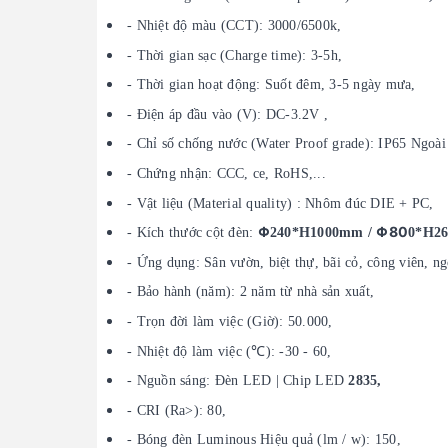
- Nhiệt độ màu (CCT): 3000/6500k,
- Thời gian sạc (Charge time): 3-5h,
- Thời gian hoạt động: Suốt đêm, 3-5 ngày mưa,
- Điện áp đầu vào (V): DC-3.2V ,
- Chỉ số chống nước (Water Proof grade): IP65 Ngoài
- Chứng nhận: CCC, ce, RoHS,...
- Vật liệu (Material quality) : Nhôm đúc DIE + PC,
Φ
Φ80
- Kích thước cột đèn:
240*H1000mm /
0*H2
- Ứng dụng: Sân vườn, biệt thự, bãi cỏ, công viên, ng
- Bảo hành (năm): 2 năm từ nhà sản xuất,
- Trọn đời làm việc (Giờ): 50.000,
- Nhiệt độ làm việc (℃): -30 - 60,
- Nguồn sáng: Đèn LED | Chip LED
2835,
- CRI (Ra>): 80,
- Bóng đèn Luminous Hiệu quả (lm / w): 150,