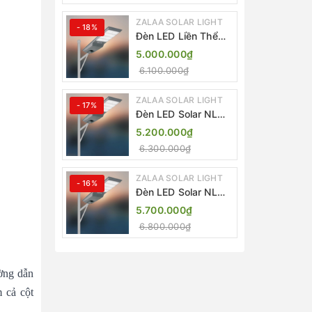
ZALAA SOLAR LIGHT
- 18%
Đèn LED Liền Thể
ZALAA Solar Street
5.000.000₫
Light ZKC-TG 20W
6.100.000₫
25W 30W All In One
ZALAA SOLAR LIGHT
- 17%
Đèn LED Solar NLMT
Liền Thể ZKC-TG
5.200.000₫
20W All in One |
6.300.000₫
ZALAA Street Light
ZALAA SOLAR LIGHT
- 16%
Đèn LED Solar NLMT
Liền Thể ZKC-TG
5.700.000₫
25W All in One |
6.800.000₫
ZALAA Street Light
ờng dẫn
 cả cột