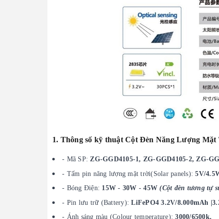
1. Thông số kỹ thuật Cột Đèn Năng Lượng M
- Mã SP:
ZG-GGD4105-1, ZG-GGD4105-2, ZG-GG
- Tấm pin năng lượng mặt trời(Solar panels):
5V/4.5
- Bóng Điện:
15W - 30W - 45W
(Cột đèn tương tự s
- Pin lưu trữ (Battery):
LiFePO4 3.2V/8.000mAh |3.
- Ánh sáng màu (Colour temperature):
3000/6500k,