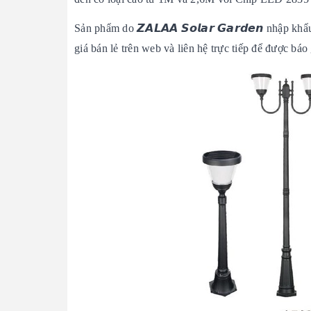
Sản phẩm do 𝙕𝘼𝙇𝘼𝘼 𝙎𝙤𝙡𝙖𝙧 𝙂𝙖𝙧𝙙𝙚𝙣 nhập 
giá bán lẻ trên web và liên hệ trực tiếp để được báo