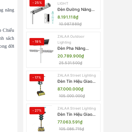
- 25%
LIGHT
Đèn Đường Năng
ng năng
Lượng Mặt Trời Tích
8.191.118₫
Hợp Camera ZALAA
10.987.889₫
ZL-BJ04-CCTV
áp Chiếu
(80W, IP65)
ZALAA Outdoor
nh sách
- 19%
Lighting
ong đời
Đèn Pha Năng
Lượng Mặt Trời Sân
20.789.900₫
Thể Thao ZALAA
25.531.500₫
Jsc Chống Nước
IP65 Cao Cấp
ZALAA Street Lighting
- 17%
Đèn Tín Hiệu Giao
Thông Di Động Năng
87.000.000₫
Lượng Mặt Trời
105.000.000₫
ZALAA ZL-300A-D
ZALAA Street Lighting
- 27%
Đèn Tín Hiệu Giao
Thông Di Động Năng
77.063.591₫
Lượng Mặt Trời
105.086.715₫
ZALAA ZL-409300C