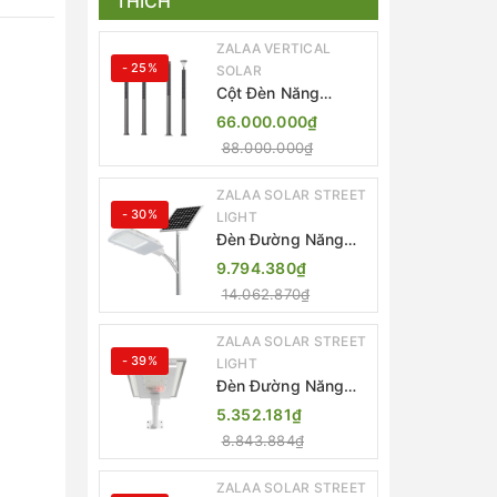
THÍCH
ZALAA VERTICAL
- 25%
SOLAR
Cột Đèn Năng
Lượng Mặt Trời Dọc
66.000.000₫
Thông Minh ZSR-
88.000.000₫
YYDS-360 | ZALAA
Jsc
ZALAA SOLAR STREET
- 30%
LIGHT
Đèn Đường Năng
Lượng Mặt Trời
9.794.380₫
Thông Minh Điều
14.062.870₫
Khiển MPPT ZL-
GMX01 ZALAA
ZALAA SOLAR STREET
- 39%
LIGHT
Đèn Đường Năng
Lượng Mặt Trời
5.352.181₫
Nhôm Đúc ZALAA
8.843.884₫
ZL-BWH Cao Cấp
IP65
ZALAA SOLAR STREET