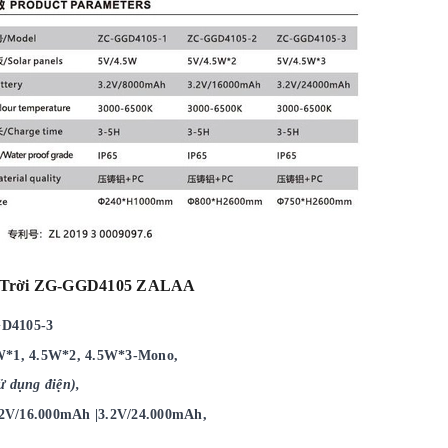
ặt Trời ZG-GGD4105 ZALAA
D4105-3
W*1, 4.5W*2, 4.5W*3-Mono,
ử dụng điện),
2V/16.000mAh |3.2V/24.000mAh,