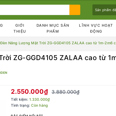
Sản phẩm đ
NG
GIỚI
DANH MỤC SẢN
LĨNH VỰC HOẠT
Ủ
THIỆU
PHẨM
ĐỘNG
 Đèn Năng Lượng Mặt Trời ZG-GGD4105 ZALAA cao từ 1m-2m6 ch
Trời ZG-GGD4105 ZALAA cao từ 1
Bạn chưa xem sản phẩm nào
RDEN
2.550.000₫
3.880.000₫
Tiết kiệm:
1.330.000₫
Tình trạng:
Còn hàng
ĐẶC ĐIỂM NỔI BẬT