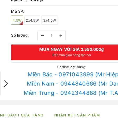
Mã SP:
4.5W
2x4.5W
3x4.5W
–
+
Số lượng:
MUA NGAY VỚI GIÁ
2.550.000₫
Đặt mua giao hàng tận nơi
Hotline đặt hàng:
Miền Bắc - 0971043999 (Mr Hiệp
Miền Nam - 0944840666 (Mr Da
Miền Trung - 0942344888 (Mr T.
NH SÁCH CỬA HÀNG
NHẬN XÉT SẢN PHẨM