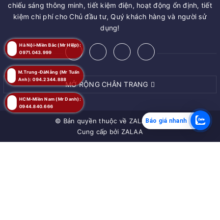
chiếu sáng thông minh, tiết kiệm điện, hoạt động ổn định, tiết
kiệm chi phí cho Chủ đầu tư, Quý khách hàng và người sử
dụng!
Hà Nội-Miền Bắc (Mr Hiệp):
0971.043.999
M.Trung-ĐàNẵng (Mr Tuấn
Anh): 094.2344.888
MỞ RỘNG CHÂN TRANG
HCM-Miền Nam (Mr Danh):
0944.840.666
© Bản quyền thuộc về
ZALAA JSC
Báo giá nhanh
Cung cấp bởi
ZALAA