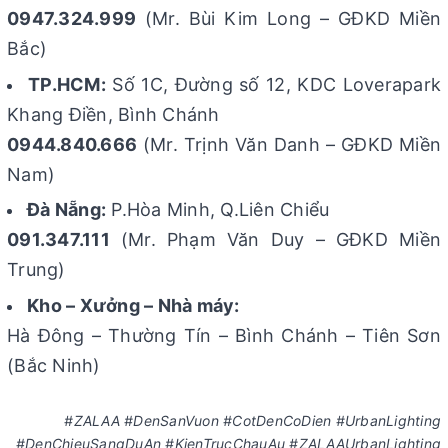
0947.324.999
(Mr. Bùi Kim Long – GĐKD Miền
Bắc)
TP.HCM:
Số 1C, Đường số 12, KDC Loverapark
Khang Điền, Bình Chánh
0944.840.666
(Mr. Trịnh Văn Danh – GĐKD Miền
Nam)
Đà Nẵng:
P.Hòa Minh, Q.Liên Chiểu
091.347.111
(Mr. Phạm Văn Duy – GĐKD Miền
Trung)
Kho – Xưởng – Nhà máy:
Hà Đông – Thường Tín – Bình Chánh – Tiên Sơn
(Bắc Ninh)
#ZALAA #DenSanVuon #CotDenCoDien #UrbanLighting
#DenChieuSangDuAn #KienTrucChauAu #ZALAAUrbanLighting