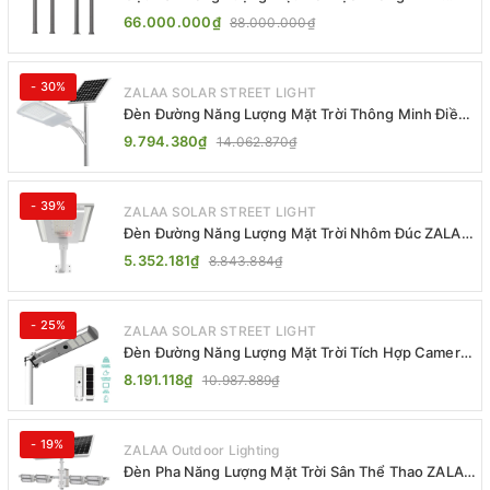
ZSR-YYDS-360 | ZALAA Jsc
66.000.000₫
88.000.000₫
- 30%
ZALAA SOLAR STREET LIGHT
Đèn Đường Năng Lượng Mặt Trời Thông Minh Điều
Khiển MPPT ZL-GMX01 ZALAA
9.794.380₫
14.062.870₫
- 39%
ZALAA SOLAR STREET LIGHT
Đèn Đường Năng Lượng Mặt Trời Nhôm Đúc ZALAA
ZL-BWH Cao Cấp IP65
5.352.181₫
8.843.884₫
- 25%
ZALAA SOLAR STREET LIGHT
Đèn Đường Năng Lượng Mặt Trời Tích Hợp Camera
ZALAA ZL-BJ04-CCTV (80W, IP65)
8.191.118₫
10.987.889₫
- 19%
ZALAA Outdoor Lighting
Đèn Pha Năng Lượng Mặt Trời Sân Thể Thao ZALAA