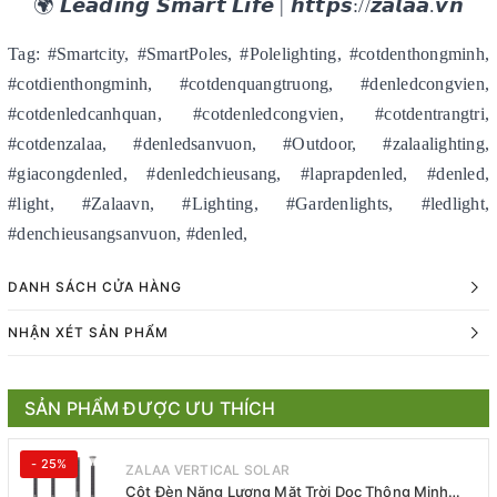
🌍 𝙇𝙚𝙖𝙙𝙞𝙣𝙜 𝙎𝙢𝙖𝙧𝙩 𝙇𝙞𝙛𝙚 | 𝙝𝙩𝙩𝙥𝙨://𝙯𝙖𝙡𝙖𝙖.𝙫𝙣
Tag: #Smartcity, #SmartPoles, #Polelighting, #cotdenthongminh,
#cotdienthongminh, #cotdenquangtruong, #denledcongvien,
#cotdenledcanhquan, #cotdenledcongvien, #cotdentrangtri,
#cotdenzalaa, #denledsanvuon, #Outdoor, #zalaalighting,
#giacongdenled, #denledchieusang, #laprapdenled, #denled,
#light, #Zalaavn, #Lighting, #Gardenlights, #ledlight,
#denchieusangsanvuon, #denled,
DANH SÁCH CỬA HÀNG
NHẬN XÉT SẢN PHẨM
SẢN PHẨM ĐƯỢC ƯU THÍCH
- 25%
ZALAA VERTICAL SOLAR
Cột Đèn Năng Lượng Mặt Trời Dọc Thông Minh