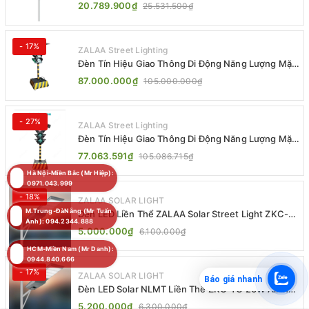
Jsc Chống Nước IP65 Cao Cấp
20.789.900₫
25.531.500₫
- 17%
ZALAA Street Lighting
Đèn Tín Hiệu Giao Thông Di Động Năng Lượng Mặt
Trời ZALAA ZL-300A-D
87.000.000₫
105.000.000₫
- 27%
ZALAA Street Lighting
Đèn Tín Hiệu Giao Thông Di Động Năng Lượng Mặt
Trời ZALAA ZL-409300C
77.063.591₫
105.086.715₫
Hà Nội-Miền Bắc (Mr Hiệp):
0971.043.999
- 18%
ZALAA SOLAR LIGHT
M.Trung-ĐàNẵng (Mr Tuấn
Đèn LED Liền Thể ZALAA Solar Street Light ZKC-
Anh): 094.2344.888
TG 20W 25W 30W All In One
5.000.000₫
6.100.000₫
HCM-Miền Nam (Mr Danh):
0944.840.666
- 17%
ZALAA SOLAR LIGHT
Báo giá nhanh
Đèn LED Solar NLMT Liền Thể ZKC-TG 20W All in
One | ZALAA Street Light
5.200.000₫
6.300.000₫