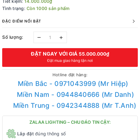
Tiết kiệm:
14.000.000₫
Tình trạng:
Còn 1000 sản phẩm
ĐẶC ĐIỂM NỔI BẬT
–
+
Số lượng:
ĐẶT NGAY VỚI GIÁ
55.000.000₫
Đặt mua giao hàng tận nơi
Hotline đặt hàng:
Miền Bắc - 0971043999 (Mr Hiệp)
Miền Nam - 0944840666 (Mr Danh)
Miền Trung - 0942344888 (Mr T.Anh)
ZALAA LIGHTING – CHU ĐÁO TIN CẬY:
Lắp đặt
đúng thông số