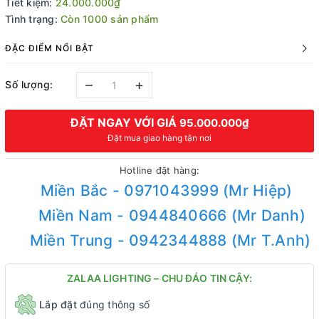
Tiết kiệm:
24.000.000₫
Tình trạng:
Còn 1000 sản phẩm
ĐẶC ĐIỂM NỔI BẬT
–
+
Số lượng:
ĐẶT NGAY VỚI GIÁ
95.000.000₫
Đặt mua giao hàng tận nơi
Hotline đặt hàng:
Miền Bắc - 0971043999 (Mr Hiệp)
Miền Nam - 0944840666 (Mr Danh)
Miền Trung - 0942344888 (Mr T.Anh)
ZALAA LIGHTING – CHU ĐÁO TIN CẬY:
Lắp đặt
đúng thông số