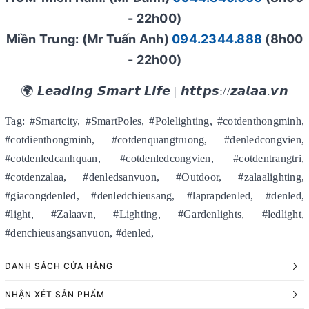
- 22h00)
Miền Trung: (Mr Tuấn Anh)
094.2344.888
(8h00
- 22h00)
🌍 𝙇𝙚𝙖𝙙𝙞𝙣𝙜 𝙎𝙢𝙖𝙧𝙩 𝙇𝙞𝙛𝙚 | 𝙝𝙩𝙩𝙥𝙨://𝙯𝙖𝙡𝙖𝙖.𝙫𝙣
Tag: #Smartcity, #SmartPoles, #Polelighting, #cotdenthongminh,
#cotdienthongminh, #cotdenquangtruong, #denledcongvien,
#cotdenledcanhquan, #cotdenledcongvien, #cotdentrangtri,
#cotdenzalaa, #denledsanvuon, #Outdoor, #zalaalighting,
#giacongdenled, #denledchieusang, #laprapdenled, #denled,
#light, #Zalaavn, #Lighting, #Gardenlights, #ledlight,
#denchieusangsanvuon, #denled,
DANH SÁCH CỬA HÀNG
NHẬN XÉT SẢN PHẨM