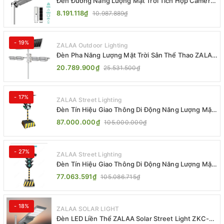
Đèn Đường Năng Lượng Mặt Trời Tích Hợp Camera
ZALAA ZL-BJ04-CCTV (80W, IP65)
8.191.118₫
10.987.889₫
- 19%
ZALAA Outdoor Lighting
Đèn Pha Năng Lượng Mặt Trời Sân Thể Thao ZALAA
Jsc Chống Nước IP65 Cao Cấp
20.789.900₫
25.531.500₫
- 17%
ZALAA Street Lighting
Đèn Tín Hiệu Giao Thông Di Động Năng Lượng Mặt
Trời ZALAA ZL-300A-D
87.000.000₫
105.000.000₫
- 27%
ZALAA Street Lighting
Đèn Tín Hiệu Giao Thông Di Động Năng Lượng Mặt
Trời ZALAA ZL-409300C
77.063.591₫
105.086.715₫
- 18%
ZALAA SOLAR LIGHT
Đèn LED Liền Thể ZALAA Solar Street Light ZKC-