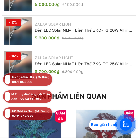
TG 20W 25W 30W All In One
5.000.000₫
6.100.000₫
- 17%
ZALAA SOLAR LIGHT
Đèn LED Solar NLMT Liền Thể ZKC-TG 20W All in
One | ZALAA Street Light
5.200.000₫
6.300.000₫
- 16%
ZALAA SOLAR LIGHT
Đèn LED Solar NLMT Liền Thể ZKC-TG 25W All in
One | ZALAA Street Light
5.700.000₫
6.800.000₫
Hà Nội-Miền Bắc (Mr Hiệp):
0971.043.999
SẢN PHẨM LIÊN QUAN
M.Trung-ĐàNẵng (Mr Tuấn
Anh): 094.2344.888
HCM-Miền Nam (Mr Danh):
0944.840.666
4%
7%
Báo giá nhanh