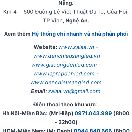
Nẵng.
Km 4 + 500 Đường Lê Viết Thuật Đại lộ, Cửa Hội,
TP Vinh
, Nghệ An.
Xem thêm
Hệ thống chi nhánh và nhà phân phối
Website:
www.zalaa.vn
-
www.denchieusangled.vn
www.giacongdenled.com
-
www.laprapdenled.com
-
www.denchieusangled.com
Email:
zalaa.vn@gmail.com
Điện thoại theo khu vực:
Hà Nội-Miền Bắc: (Mr Hiệp)
0971.043.999
(8h00
- 22h00)
HCM-Miền Nam: (Mr Danh)
0944.840.666
(8h00