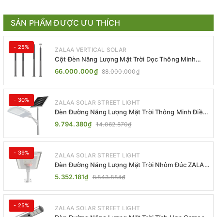
SẢN PHẨM ĐƯỢC ƯU THÍCH
- 25%
ZALAA VERTICAL SOLAR
Cột Đèn Năng Lượng Mặt Trời Dọc Thông Minh
ZSR-YYDS-360 | ZALAA Jsc
66.000.000₫
88.000.000₫
- 30%
ZALAA SOLAR STREET LIGHT
Đèn Đường Năng Lượng Mặt Trời Thông Minh Điều
Khiển MPPT ZL-GMX01 ZALAA
9.794.380₫
14.062.870₫
- 39%
ZALAA SOLAR STREET LIGHT
Đèn Đường Năng Lượng Mặt Trời Nhôm Đúc ZALAA
ZL-BWH Cao Cấp IP65
5.352.181₫
8.843.884₫
- 25%
ZALAA SOLAR STREET LIGHT