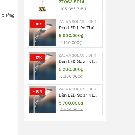
77.063.591₫
Lượng Mặt Trời
105.086.715₫
ZALAA ZL-409300C
t xưởng
ZALAA SOLAR LIGHT
- 18%
Đèn LED Liền Thể
ZALAA Solar Street
5.000.000₫
Light ZKC-TG 20W
6.100.000₫
25W 30W All In One
ZALAA SOLAR LIGHT
- 17%
Đèn LED Solar NLMT
Liền Thể ZKC-TG
5.200.000₫
20W All in One |
6.300.000₫
ZALAA Street Light
ZALAA SOLAR LIGHT
- 16%
Đèn LED Solar NLMT
Liền Thể ZKC-TG
5.700.000₫
25W All in One |
6.800.000₫
ZALAA Street Light