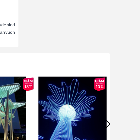
udenled
sanvuon
18%
10%