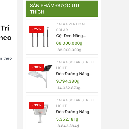
SẢN PHẨM ĐƯỢC ƯU
THÍCH
ZALAA VERTICAL
Trí
- 25%
SOLAR
Cột Đèn Năng
theo
Lượng Mặt Trời Dọc
66.000.000₫
Thông Minh ZSR-
88.000.000₫
YYDS-360 | ZALAA
Jsc
m theo
ZALAA SOLAR STREET
- 30%
LIGHT
Đèn Đường Năng
Lượng Mặt Trời
9.794.380₫
Thông Minh Điều
14.062.870₫
Khiển MPPT ZL-
GMX01 ZALAA
ZALAA SOLAR STREET
- 39%
LIGHT
Đèn Đường Năng
Lượng Mặt Trời
5.352.181₫
Nhôm Đúc ZALAA
8.843.884₫
ZL-BWH Cao Cấp