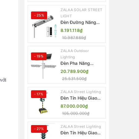
IP65
ZALAA SOLAR STREET
- 25%
LIGHT
Đèn Đường Năng
Lượng Mặt Trời Tích
8.191.118₫
Hợp Camera ZALAA
10.987.889₫
ZL-BJ04-CCTV
(80W, IP65)
ZALAA Outdoor
- 19%
Lighting
Đèn Pha Năng
Lượng Mặt Trời Sân
20.789.900₫
Thể Thao ZALAA
25.531.500₫
với
Jsc Chống Nước
IP65 Cao Cấp
ZALAA Street Lighting
- 17%
Đèn Tín Hiệu Giao
Thông Di Động Năng
87.000.000₫
Lượng Mặt Trời
105.000.000₫
ZALAA ZL-300A-D
ZALAA Street Lighting
- 27%
Đèn Tín Hiệu Giao
Thông Di Động Năng