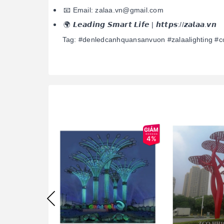
📧 Email: zalaa.vn@gmail.com
🌍 𝙇𝙚𝙖𝙙𝙞𝙣𝙜 𝙎𝙢𝙖𝙧𝙩 𝙇𝙞𝙛𝙚 | 𝙝𝙩𝙩𝙥𝙨://𝙯𝙖𝙡𝙖𝙖.𝙫𝙣
Tag: #denledcanhquansanvuon #zalaalighting #c
4%