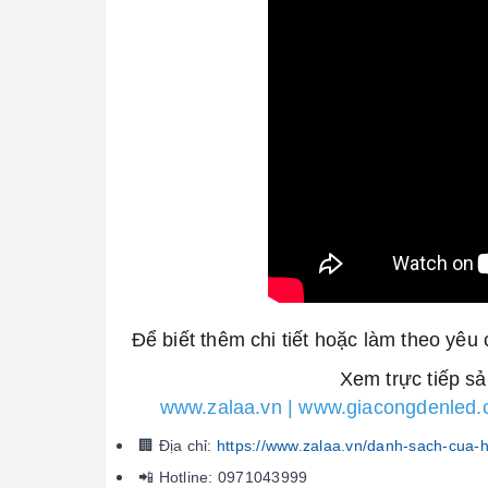
Để biết thêm chi tiết hoặc làm theo yêu 
Xem trực tiếp s
www.zalaa.vn | www.giacongdenled.
🏢 Địa chỉ:
https://www.zalaa.vn/danh-sach-cua-
📲 Hotline: 0971043999