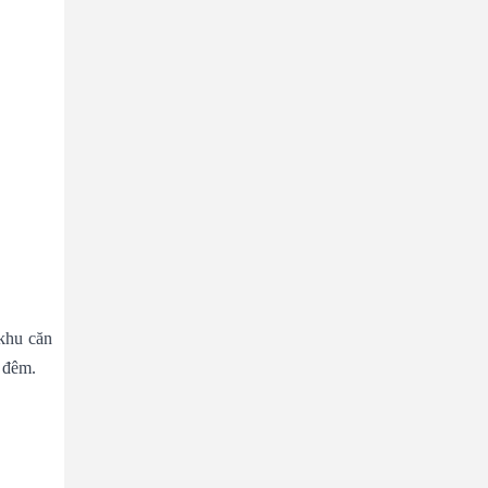
khu căn
 đêm.