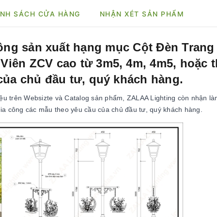
NH SÁCH CỬA HÀNG
NHẬN XÉT SẢN PHẨM
ông sản xuất hạng mục Cột Đèn Trang 
iên ZCV cao từ 3m5, 4m, 4m5, hoặc 
của chủ đầu tư, quý khách hàng.
u trên Websizte và Catalog sản phẩm, ZALAA Lighting còn nhận là
à gia công các mẫu theo yêu cầu của chủ đầu tư, quý khách hàng.