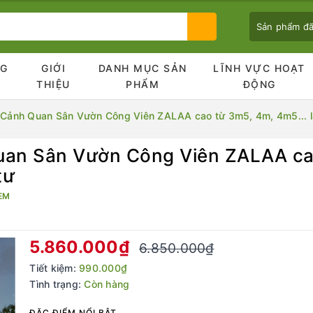
Sản phẩm đ
NG
GIỚI
DANH MỤC SẢN
LĨNH VỰC HOẠT
Ủ
THIỆU
PHẨM
ĐỘNG
í Cảnh Quan Sân Vườn Công Viên ZALAA cao từ 3m5, 4m, 4m5... là
uan Sân Vườn Công Viên ZALAA cao
Bạn chưa xem sản phẩm nào
tư
EM
5.860.000₫
6.850.000₫
Tiết kiệm:
990.000₫
Tình trạng:
Còn hàng
ĐẶC ĐIỂM NỔI BẬT