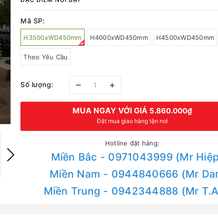
Mã SP:
H3500xWD450mm
H4000xWD450mm
H4500xWD450mm
Theo Yêu Cầu
–
+
Số lượng:
MUA NGAY VỚI GIÁ
5.860.000₫
Đặt mua giao hàng tận nơi
Hotline đặt hàng:
Miền Bắc - 0971043999 (Mr Hiệp
Miền Nam - 0944840666 (Mr Da
Miền Trung - 0942344888 (Mr T.