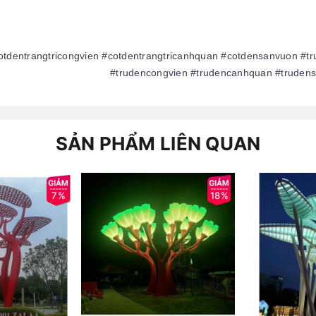
otdentrangtricongvien #cotdentrangtricanhquan #cotdensanvuon #tr
#trudencongvien #trudencanhquan #truden
SẢN PHẨM LIÊN QUAN
7%
18%