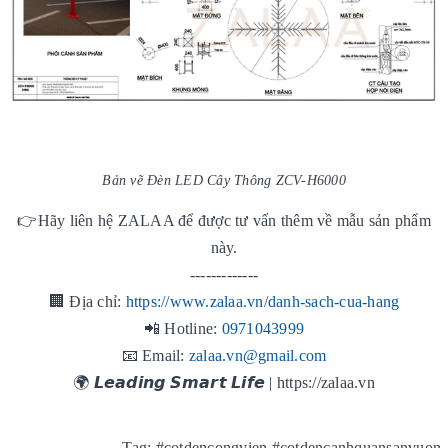
Bản vẽ Đèn LED Cây Thông ZCV-H6000
👉Hãy liên hệ ZALAA để được tư vấn thêm về mẫu sản phẩm
này.
-------------
🏢 Địa chỉ:
https://www.zalaa.vn/danh-sach-cua-hang
📲 Hotline:
0971043999
📧 Email:
zalaa.vn@gmail.com
🌍 𝙇𝙚𝙖𝙙𝙞𝙣𝙜 𝙎𝙢𝙖𝙧𝙩 𝙇𝙞𝙛𝙚 | https://zalaa.vn
Tag: #cotdencongvien #cotdencanhquansanvuon