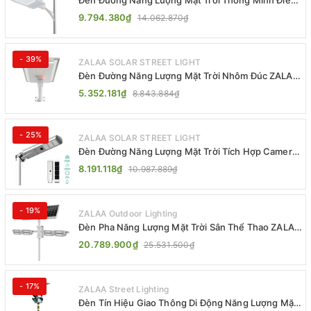
Đèn Đường Năng Lượng Mặt Trời Thông Minh Điều
Khiển MPPT ZL-GMX01 ZALAA
9.794.380₫
14.062.870₫
- 39%
ZALAA SOLAR STREET LIGHT
Đèn Đường Năng Lượng Mặt Trời Nhôm Đúc ZALAA
ZL-BWH Cao Cấp IP65
5.352.181₫
8.843.884₫
- 25%
ZALAA SOLAR STREET LIGHT
Đèn Đường Năng Lượng Mặt Trời Tích Hợp Camera
ZALAA ZL-BJ04-CCTV (80W, IP65)
8.191.118₫
10.987.889₫
- 19%
ZALAA Outdoor Lighting
Đèn Pha Năng Lượng Mặt Trời Sân Thể Thao ZALAA
Jsc Chống Nước IP65 Cao Cấp
20.789.900₫
25.531.500₫
- 17%
ZALAA Street Lighting
Đèn Tín Hiệu Giao Thông Di Động Năng Lượng Mặt