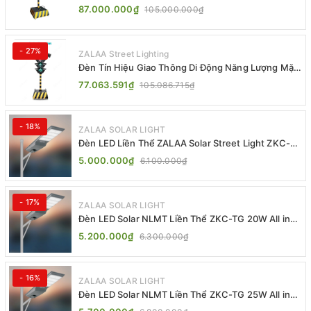
Trời ZALAA ZL-300A-D
87.000.000₫
105.000.000₫
- 27%
ZALAA Street Lighting
Đèn Tín Hiệu Giao Thông Di Động Năng Lượng Mặt
Trời ZALAA ZL-409300C
77.063.591₫
105.086.715₫
- 18%
ZALAA SOLAR LIGHT
Đèn LED Liền Thể ZALAA Solar Street Light ZKC-
TG 20W 25W 30W All In One
5.000.000₫
6.100.000₫
- 17%
ZALAA SOLAR LIGHT
Đèn LED Solar NLMT Liền Thể ZKC-TG 20W All in
One | ZALAA Street Light
5.200.000₫
6.300.000₫
- 16%
ZALAA SOLAR LIGHT
Đèn LED Solar NLMT Liền Thể ZKC-TG 25W All in
One | ZALAA Street Light