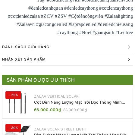
#denledcanhquan #denledcaythong #cotdencaythong
#cotdenledzalaa #ZCV #ZSV #Cộtđèncôngviên #Zalaalighting
#Zalaavn #giacongdenled #laprapdenled #denledchieusang
#caythong #Noel #giangsinh #Ledtree
DANH SÁCH CỬA HÀNG
NHẬN XÉT SẢN PHẨM
SẢN PHẨM ĐƯỢC ƯU THÍCH
- 25%
ZALAA VERTICAL SOLAR
Cột Đèn Năng Lượng Mặt Trời Dọc Thông Minh
ZSR-YYDS-360 | ZALAA Jsc
66.000.000₫
88.000.000₫
- 30%
ZALAA SOLAR STREET LIGHT