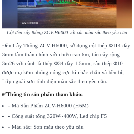
Cột đèn cây thông ZCV-H6000 với các màu sắc theo yêu cầu
Đèn Cây Thông ZCV-H6000, sử dụng cột thép Φ114 dày
3mm làm thân chính với chiều cao 6m, tán cây rộng
3m26 với cành là thép Φ34 dày 1.5mm, râu thép Φ10
được mạ kẽm nhúng nóng cực kì chắc chắn và bền bỉ,
Lớp ngoài sơn tĩnh điện màu sắc theo yêu cầu.
✅Thông tin sản phẩm tham khảo:
- Mã Sản Phẩm ZCV-H6000 (H6M)
- Công suất tổng 320W~400W, Led chip F5
- Màu sắc: Sơn màu theo yêu cầu