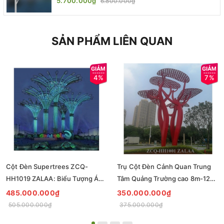
5.700.000₫
6.800.000₫
SẢN PHẨM LIÊN QUAN
4%
7%
Cột Đèn Supertrees ZCQ-
Trụ Cột Đèn Cảnh Quan Trung
HH1019 ZALAA: Biểu Tượng Ánh
Tâm Quảng Trường cao 8m-12m
Sáng Cho Đại Đô Thị
ZCQ-HH1001 ZALAA Fortune
485.000.000₫
350.000.000₫
Tree Series
505.000.000₫
375.000.000₫