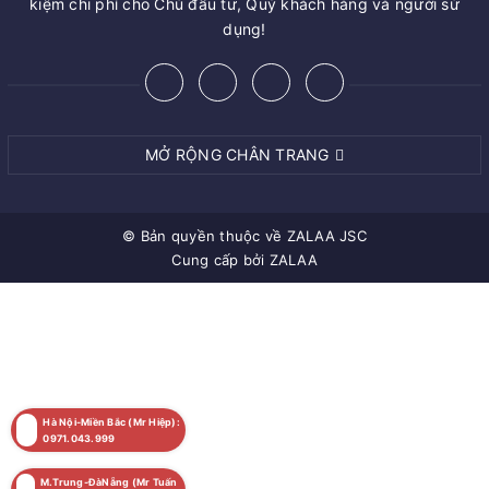
kiệm chi phí cho Chủ đầu tư, Quý khách hàng và người sử
dụng!
MỞ RỘNG CHÂN TRANG
© Bản quyền thuộc về
ZALAA JSC
Cung cấp bởi
ZALAA
Hà Nội-Miền Bắc (Mr Hiệp):
0971.043.999
M.Trung-ĐàNẵng (Mr Tuấn