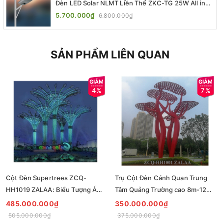
Đèn LED Solar NLMT Liền Thể ZKC-TG 25W All in
One | ZALAA Street Light
5.700.000₫
6.800.000₫
SẢN PHẨM LIÊN QUAN
4%
7%
Cột Đèn Supertrees ZCQ-
Trụ Cột Đèn Cảnh Quan Trung
HH1019 ZALAA: Biểu Tượng Ánh
Tâm Quảng Trường cao 8m-12m
Sáng Cho Đại Đô Thị
ZCQ-HH1001 ZALAA Fortune
485.000.000₫
350.000.000₫
Tree Series
505.000.000₫
375.000.000₫