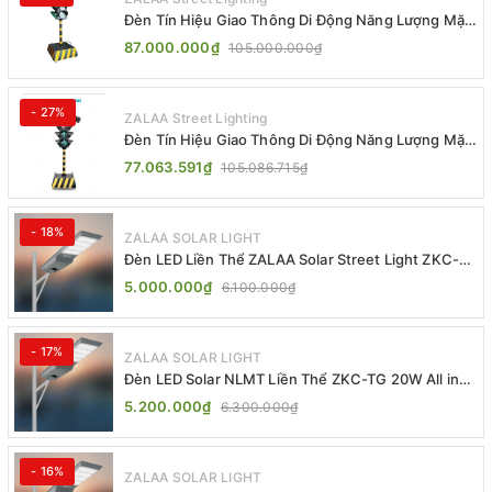
Đèn Tín Hiệu Giao Thông Di Động Năng Lượng Mặt
Trời ZALAA ZL-300A-D
87.000.000₫
105.000.000₫
- 27%
ZALAA Street Lighting
Đèn Tín Hiệu Giao Thông Di Động Năng Lượng Mặt
Trời ZALAA ZL-409300C
77.063.591₫
105.086.715₫
- 18%
ZALAA SOLAR LIGHT
Đèn LED Liền Thể ZALAA Solar Street Light ZKC-
TG 20W 25W 30W All In One
5.000.000₫
6.100.000₫
- 17%
ZALAA SOLAR LIGHT
Đèn LED Solar NLMT Liền Thể ZKC-TG 20W All in
One | ZALAA Street Light
5.200.000₫
6.300.000₫
- 16%
ZALAA SOLAR LIGHT