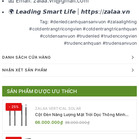
📧 Email: zalaa.vn@gmail.com
🌍 𝙇𝙚𝙖𝙙𝙞𝙣𝙜 𝙎𝙢𝙖𝙧𝙩 𝙇𝙞𝙛𝙚 | 𝙝𝙩𝙩𝙥𝙨://𝙯𝙖𝙡𝙖𝙖.𝙫𝙣
Tag: #denledcanhquansanvuon #zalaalighting
#cotdentrangtricongvien #cotdentrangtricanhquan
#cotdensanvuon #trudenled #trudencongvien
#trudencanhquan #trudensanvuon
DANH SÁCH CỬA HÀNG
NHẬN XÉT SẢN PHẨM
SẢN PHẨM ĐƯỢC ƯU THÍCH
- 25%
ZALAA VERTICAL SOLAR
Cột Đèn Năng Lượng Mặt Trời Dọc Thông Minh
ZSR-YYDS-360 | ZALAA Jsc
66.000.000₫
88.000.000₫