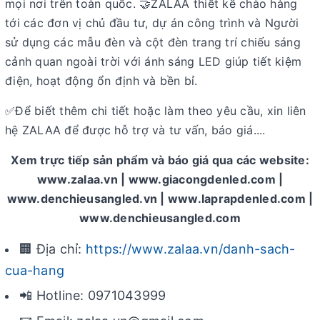
mọi nơi trên toàn quốc. 🤝ZALAA thiết kế chào hàng
tới các đơn vị chủ đầu tư, dự án công trình và Người
sử dụng các mẫu đèn và cột đèn trang trí chiếu sáng
cảnh quan ngoài trời với ánh sáng LED giúp tiết kiệm
điện, hoạt động ổn định và bền bỉ.
Để biết thêm chi tiết hoặc làm theo yêu cầu, xin liên
✅
hệ ZALAA để được hỗ trợ và tư vấn, báo giá....
Xem trực tiếp sản phẩm và báo giá qua các website:
www.zalaa.vn | www.giacongdenled.com |
www.denchieusangled.vn | www.laprapdenled.com |
www.denchieusangled.com
🏢 Địa chỉ:
https://www.zalaa.vn/danh-sach-
cua-hang
📲 Hotline: 0971043999