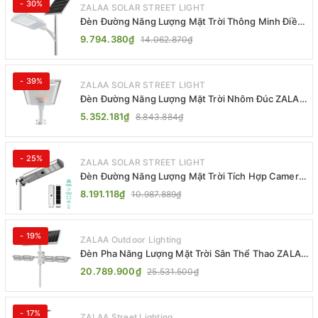
- 30%
ZALAA SOLAR STREET LIGHT
Đèn Đường Năng Lượng Mặt Trời Thông Minh Điều
Khiển MPPT ZL-GMX01 ZALAA
9.794.380₫
14.062.870₫
- 39%
ZALAA SOLAR STREET LIGHT
Đèn Đường Năng Lượng Mặt Trời Nhôm Đúc ZALAA
ZL-BWH Cao Cấp IP65
5.352.181₫
8.843.884₫
- 25%
ZALAA SOLAR STREET LIGHT
Đèn Đường Năng Lượng Mặt Trời Tích Hợp Camera
ZALAA ZL-BJ04-CCTV (80W, IP65)
8.191.118₫
10.987.889₫
- 19%
ZALAA Outdoor Lighting
Đèn Pha Năng Lượng Mặt Trời Sân Thể Thao ZALAA
Jsc Chống Nước IP65 Cao Cấp
20.789.900₫
25.531.500₫
- 17%
ZALAA Street Lighting