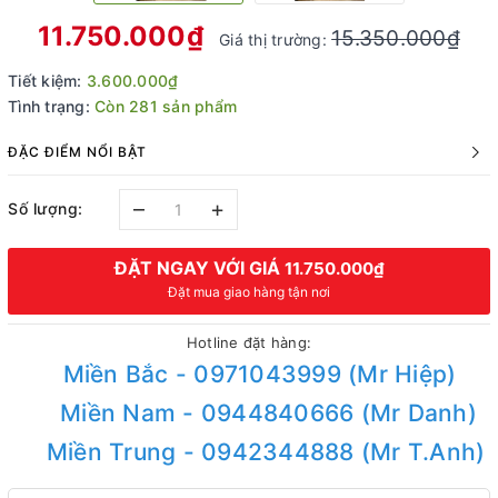
11.750.000₫
15.350.000₫
Giá thị trường:
Tiết kiệm:
3.600.000₫
Tình trạng:
Còn 281 sản phẩm
ĐẶC ĐIỂM NỔI BẬT
–
+
Số lượng:
ĐẶT NGAY VỚI GIÁ
11.750.000₫
Đặt mua giao hàng tận nơi
Hotline đặt hàng:
Miền Bắc - 0971043999 (Mr Hiệp)
Miền Nam - 0944840666 (Mr Danh)
Miền Trung - 0942344888 (Mr T.Anh)