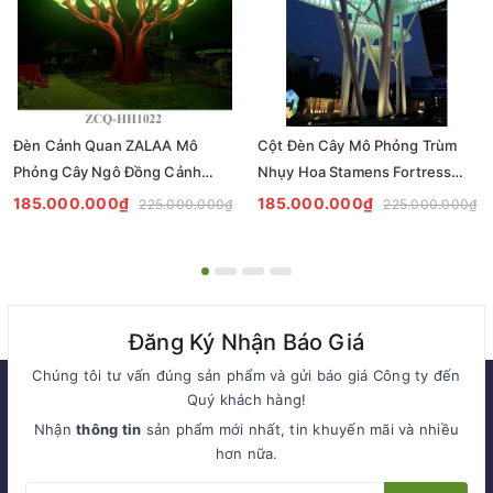
Đèn Cảnh Quan ZALAA Mô
Cột Đèn Cây Mô Phỏng Trùm
Phỏng Cây Ngô Đồng Cảnh
Nhụy Hoa Stamens Fortress
ZCQ-HH1022 Sycamore Trees
ZCQ-HH1021 ZALAA Chiếu
185.000.000₫
185.000.000₫
225.000.000₫
225.000.000₫
Lighting
Sáng Cảnh Quan
Đăng Ký Nhận Báo Giá
Chúng tôi tư vấn đúng sản phẩm và gửi báo giá Công ty đến
Quý khách hàng!
Nhận
thông tin
sản phẩm mới nhất, tin khuyến mãi và nhiều
hơn nữa.