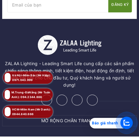
ĐĂNG KÝ
ZALAA Lighting - Leading Smart Life cung cấp các sản phẩm
chiếu sáng thông minh, tiết kiệm điện, hoạt động ổn định, tiết
Hà Nội-Miền Bắc (Mr Hiệp):
kiệm chi phí cho Chủ đầu tư, Quý khách hàng và người sử
0971.043.999
dụng!
M.Trung-ĐàNẵng (Mr Tuấn
Anh): 094.2344.888
HCM-Miền Nam (Mr Danh):
0944.840.666
MỞ RỘNG CHÂN TRANG
Báo giá nhanh