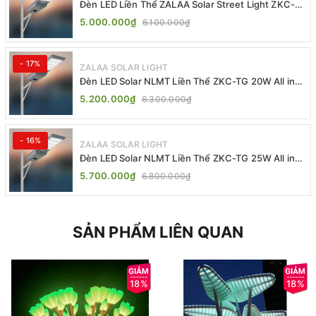
Đèn LED Liền Thể ZALAA Solar Street Light ZKC-
TG 20W 25W 30W All In One
5.000.000₫
6.100.000₫
- 17%
ZALAA SOLAR LIGHT
Đèn LED Solar NLMT Liền Thể ZKC-TG 20W All in
One | ZALAA Street Light
5.200.000₫
6.300.000₫
- 16%
ZALAA SOLAR LIGHT
Đèn LED Solar NLMT Liền Thể ZKC-TG 25W All in
One | ZALAA Street Light
5.700.000₫
6.800.000₫
SẢN PHẨM LIÊN QUAN
18%
18%