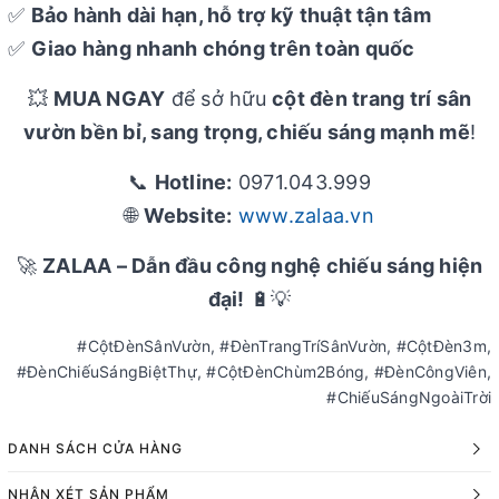
✅
Bảo hành dài hạn, hỗ trợ kỹ thuật tận tâm
✅
Giao hàng nhanh chóng trên toàn quốc
💥
MUA NGAY
để sở hữu
cột đèn trang trí sân
vườn bền bỉ, sang trọng, chiếu sáng mạnh mẽ
!
📞
Hotline:
0971.043.999
🌐
Website:
www.zalaa.vn
🚀
ZALAA – Dẫn đầu công nghệ chiếu sáng hiện
đại!
🔋💡
#CộtĐènSânVườn, #ĐènTrangTríSânVườn, #CộtĐèn3m,
#ĐènChiếuSángBiệtThự, #CộtĐènChùm2Bóng, #ĐènCôngViên,
#ChiếuSángNgoàiTrời
DANH SÁCH CỬA HÀNG
NHẬN XÉT SẢN PHẨM