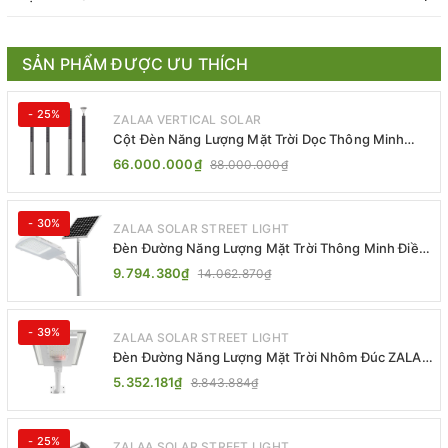
SẢN PHẨM ĐƯỢC ƯU THÍCH
- 25%
ZALAA VERTICAL SOLAR
Cột Đèn Năng Lượng Mặt Trời Dọc Thông Minh
ZSR-YYDS-360 | ZALAA Jsc
66.000.000₫
88.000.000₫
- 30%
ZALAA SOLAR STREET LIGHT
Đèn Đường Năng Lượng Mặt Trời Thông Minh Điều
Khiển MPPT ZL-GMX01 ZALAA
9.794.380₫
14.062.870₫
- 39%
ZALAA SOLAR STREET LIGHT
Đèn Đường Năng Lượng Mặt Trời Nhôm Đúc ZALAA
ZL-BWH Cao Cấp IP65
5.352.181₫
8.843.884₫
- 25%
ZALAA SOLAR STREET LIGHT