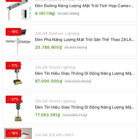
Đèn Đường Năng Lượng Mặt Trời Tích Hợp Camera
ZALAA ZL-BJ04-CCTV (80W, IP65)
8.191.118₫
10.987.889₫
- 19%
ZALAA Outdoor Lighting
Đèn Pha Năng Lượng Mặt Trời Sân Thể Thao ZALAA
Jsc Chống Nước IP65 Cao Cấp
20.789.900₫
25.531.500₫
- 17%
ZALAA Street Lighting
Đèn Tín Hiệu Giao Thông Di Động Năng Lượng Mặt
Trời ZALAA ZL-300A-D
87.000.000₫
105.000.000₫
- 27%
ZALAA Street Lighting
Đèn Tín Hiệu Giao Thông Di Động Năng Lượng Mặt
Trời ZALAA ZL-409300C
77.063.591₫
105.086.715₫
- 18%
ZALAA SOLAR LIGHT