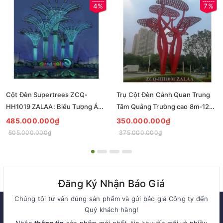
4%
7%
Cột Đèn Supertrees ZCQ-
Trụ Cột Đèn Cảnh Quan Trung
HH1019 ZALAA: Biểu Tượng Ánh
Tâm Quảng Trường cao 8m-12m
Sáng Cho Đại Đô Thị
ZCQ-HH1001 ZALAA Fortune
485.000.000₫
350.000.000₫
Tree Series
505.000.000₫
375.000.000₫
Đăng Ký Nhận Báo Giá
Chúng tôi tư vấn đúng sản phẩm và gửi báo giá Công ty đến
Quý khách hàng!