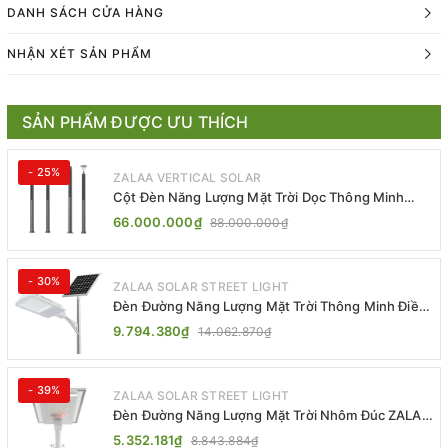
DANH SÁCH CỬA HÀNG
NHẬN XÉT SẢN PHẨM
SẢN PHẨM ĐƯỢC ƯU THÍCH
- 25%
ZALAA VERTICAL SOLAR
Cột Đèn Năng Lượng Mặt Trời Dọc Thông Minh
ZSR-YYDS-360 | ZALAA Jsc
66.000.000₫
88.000.000₫
- 30%
ZALAA SOLAR STREET LIGHT
Đèn Đường Năng Lượng Mặt Trời Thông Minh Điều
Khiển MPPT ZL-GMX01 ZALAA
9.794.380₫
14.062.870₫
- 39%
ZALAA SOLAR STREET LIGHT
Đèn Đường Năng Lượng Mặt Trời Nhôm Đúc ZALAA
ZL-BWH Cao Cấp IP65
5.352.181₫
8.843.884₫