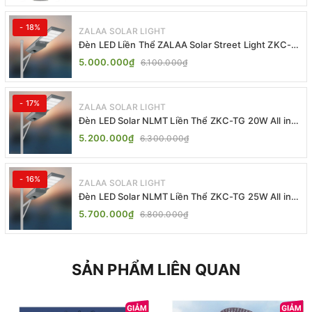
- 18%
ZALAA SOLAR LIGHT
Đèn LED Liền Thể ZALAA Solar Street Light ZKC-
TG 20W 25W 30W All In One
5.000.000₫
6.100.000₫
- 17%
ZALAA SOLAR LIGHT
Đèn LED Solar NLMT Liền Thể ZKC-TG 20W All in
One | ZALAA Street Light
5.200.000₫
6.300.000₫
- 16%
ZALAA SOLAR LIGHT
Đèn LED Solar NLMT Liền Thể ZKC-TG 25W All in
One | ZALAA Street Light
5.700.000₫
6.800.000₫
SẢN PHẨM LIÊN QUAN