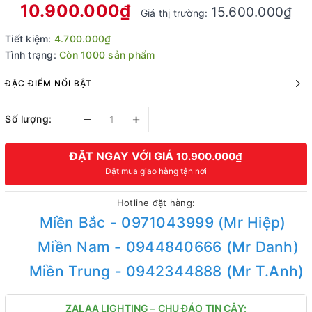
10.900.000₫
15.600.000₫
Giá thị trường:
Tiết kiệm:
4.700.000₫
Tình trạng:
Còn 1000 sản phẩm
ĐẶC ĐIỂM NỔI BẬT
–
+
Số lượng:
ĐẶT NGAY VỚI GIÁ
10.900.000₫
Đặt mua giao hàng tận nơi
Hotline đặt hàng:
Miền Bắc - 0971043999 (Mr Hiệp)
Miền Nam - 0944840666 (Mr Danh)
Miền Trung - 0942344888 (Mr T.Anh)
ZALAA LIGHTING – CHU ĐÁO TIN CẬY: