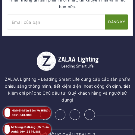
Nhận
thông tin
sản phẩm mới nhất, tin khuyến mãi và nhiều
hơn nữa.
ĐĂNG KÝ
ZALAA Lighting - Leading Smart Life cung cấp các sản phẩm
chiếu sáng thông minh, tiết kiệm điện, hoạt động ổn định, tiết
kiệm chi phí cho Chủ đầu tư, Quý khách hàng và người sử
dụng!
Hà Nội-Miền Bắc (Mr Hiệp):
0971.043.999
M.Trung-ĐàNẵng (Mr Tuấn
Anh): 094.2344.888
MỞ RỘNG CHÂN TRANG