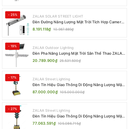
- 25%
ZALAA SOLAR STREET LIGHT
Đèn Đường Năng Lượng Mặt Trời Tích Hợp Camera
ZALAA ZL-BJ04-CCTV (80W, IP65)
8.191.118₫
10.987.889₫
- 19%
ZALAA Outdoor Lighting
Đèn Pha Năng Lượng Mặt Trời Sân Thể Thao ZALAA
Jsc Chống Nước IP65 Cao Cấp
20.789.900₫
25.531.500₫
- 17%
ZALAA Street Lighting
Đèn Tín Hiệu Giao Thông Di Động Năng Lượng Mặt
Trời ZALAA ZL-300A-D
87.000.000₫
105.000.000₫
- 27%
ZALAA Street Lighting
Đèn Tín Hiệu Giao Thông Di Động Năng Lượng Mặt
Trời ZALAA ZL-409300C
77.063.591₫
105.086.715₫