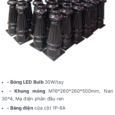
- Bóng LED
Bulb
30W/tay
- Khung móng
M16*260*260*500mm, Nan
30*4, Mạ điện phân đầu ren
- Bảng điện
cửa cột 1P-6A