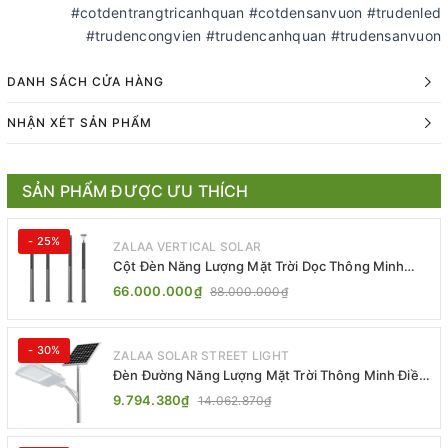
#cotdentrangtricanhquan #cotdensanvuon #trudenled
#trudencongvien #trudencanhquan #trudensanvuon
DANH SÁCH CỬA HÀNG
NHẬN XÉT SẢN PHẨM
SẢN PHẨM ĐƯỢC ƯU THÍCH
- 25%
ZALAA VERTICAL SOLAR
Cột Đèn Năng Lượng Mặt Trời Dọc Thông Minh
ZSR-YYDS-360 | ZALAA Jsc
66.000.000₫
88.000.000₫
- 30%
ZALAA SOLAR STREET LIGHT
Đèn Đường Năng Lượng Mặt Trời Thông Minh Điều
Khiển MPPT ZL-GMX01 ZALAA
9.794.380₫
14.062.870₫