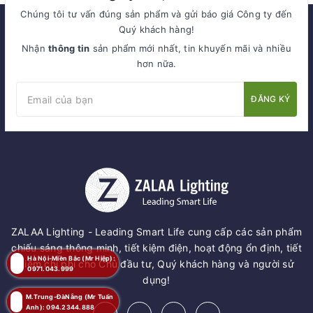
Chúng tôi tư vấn đúng sản phẩm và gửi báo giá Công ty đến
Quý khách hàng!
Nhận
thông tin
sản phẩm mới nhất, tin khuyến mãi và nhiều
hơn nữa.
ĐĂNG KÝ
ZALAA Lighting - Leading Smart Life cung cấp các sản phẩm
chiếu sáng thông minh, tiết kiệm điện, hoạt động ổn định, tiết
Hà Nội-Miền Bắc (Mr Hiệp):
kiệm chi phí cho Chủ đầu tư, Quý khách hàng và người sử
0971.043.999
dụng!
M.Trung-ĐàNẵng (Mr Tuấn
Anh): 094.2344.888