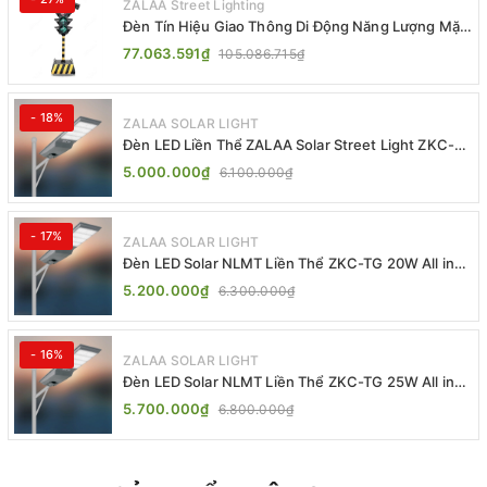
ZALAA Street Lighting
Đèn Tín Hiệu Giao Thông Di Động Năng Lượng Mặt
Trời ZALAA ZL-409300C
77.063.591₫
105.086.715₫
- 18%
ZALAA SOLAR LIGHT
Đèn LED Liền Thể ZALAA Solar Street Light ZKC-
TG 20W 25W 30W All In One
5.000.000₫
6.100.000₫
- 17%
ZALAA SOLAR LIGHT
Đèn LED Solar NLMT Liền Thể ZKC-TG 20W All in
One | ZALAA Street Light
5.200.000₫
6.300.000₫
- 16%
ZALAA SOLAR LIGHT
Đèn LED Solar NLMT Liền Thể ZKC-TG 25W All in
One | ZALAA Street Light
5.700.000₫
6.800.000₫