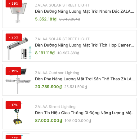
- 39%
ZALAA SOLAR STREET LIGHT
Đèn Đường Năng Lượng Mặt Trời Nhôm Đúc ZALAA
ZL-BWH Cao Cấp IP65
5.352.181₫
8.843.884₫
- 25%
ZALAA SOLAR STREET LIGHT
Đèn Đường Năng Lượng Mặt Trời Tích Hợp Camera
ZALAA ZL-BJ04-CCTV (80W, IP65)
8.191.118₫
10.987.889₫
- 19%
ZALAA Outdoor Lighting
Đèn Pha Năng Lượng Mặt Trời Sân Thể Thao ZALAA
Jsc Chống Nước IP65 Cao Cấp
20.789.900₫
25.531.500₫
- 17%
ZALAA Street Lighting
Đèn Tín Hiệu Giao Thông Di Động Năng Lượng Mặt
Trời ZALAA ZL-300A-D
87.000.000₫
105.000.000₫
- 27%