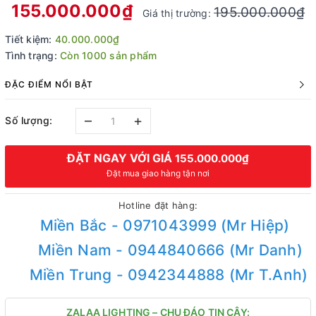
155.000.000₫
195.000.000₫
Giá thị trường:
Tiết kiệm:
40.000.000₫
Tình trạng:
Còn 1000 sản phẩm
ĐẶC ĐIỂM NỔI BẬT
–
+
Số lượng:
ĐẶT NGAY VỚI GIÁ
155.000.000₫
Đặt mua giao hàng tận nơi
Hotline đặt hàng:
Miền Bắc - 0971043999 (Mr Hiệp)
Miền Nam - 0944840666 (Mr Danh)
Miền Trung - 0942344888 (Mr T.Anh)
ZALAA LIGHTING – CHU ĐÁO TIN CẬY: