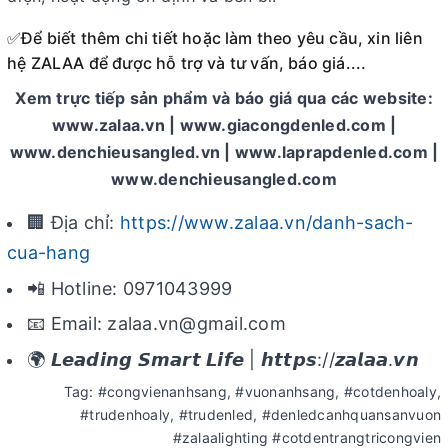
Để biết thêm chi tiết hoặc làm theo yêu cầu, xin liên
✅
hệ ZALAA để được hỗ trợ và tư vấn, báo giá....
Xem trực tiếp sản phẩm và báo giá qua các website:
www.zalaa.vn | www.giacongdenled.com |
www.denchieusangled.vn | www.laprapdenled.com |
www.denchieusangled.com
🏢 Địa chỉ:
https://www.zalaa.vn/danh-sach-
cua-hang
📲 Hotline: 0971043999
📧 Email: zalaa.vn@gmail.com
🌍 𝙇𝙚𝙖𝙙𝙞𝙣𝙜 𝙎𝙢𝙖𝙧𝙩 𝙇𝙞𝙛𝙚 | 𝙝𝙩𝙩𝙥𝙨://𝙯𝙖𝙡𝙖𝙖.𝙫𝙣
Tag: #congvienanhsang, #vuonanhsang, #cotdenhoaly,
#trudenhoaly, #trudenled, #denledcanhquansanvuon
#zalaalighting #cotdentrangtricongvien