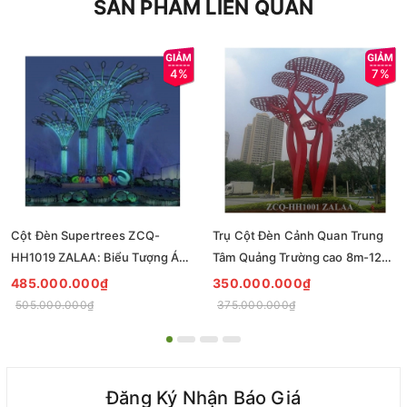
SẢN PHẨM LIÊN QUAN
4%
7%
Cột Đèn Supertrees ZCQ-
Trụ Cột Đèn Cảnh Quan Trung
HH1019 ZALAA: Biểu Tượng Ánh
Tâm Quảng Trường cao 8m-12m
Sáng Cho Đại Đô Thị
ZCQ-HH1001 ZALAA Fortune
485.000.000₫
350.000.000₫
Tree Series
505.000.000₫
375.000.000₫
Đăng Ký Nhận Báo Giá