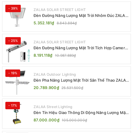
- 39%
ZALAA SOLAR STREET LIGHT
Đèn Đường Năng Lượng Mặt Trời Nhôm Đúc ZALAA
ZL-BWH Cao Cấp IP65
5.352.181₫
8.843.884₫
- 25%
ZALAA SOLAR STREET LIGHT
Đèn Đường Năng Lượng Mặt Trời Tích Hợp Camera
ZALAA ZL-BJ04-CCTV (80W, IP65)
8.191.118₫
10.987.889₫
- 19%
ZALAA Outdoor Lighting
Đèn Pha Năng Lượng Mặt Trời Sân Thể Thao ZALAA
Jsc Chống Nước IP65 Cao Cấp
20.789.900₫
25.531.500₫
- 17%
ZALAA Street Lighting
Đèn Tín Hiệu Giao Thông Di Động Năng Lượng Mặt
Trời ZALAA ZL-300A-D
87.000.000₫
105.000.000₫