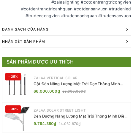
#zalaalighting #cotdentrangtricongvien
#cotdentrangtricanhquan #cotdensanvuon #trudenled
#trudencongvien #trudencanhquan #trudensanvuon
DANH SÁCH CỬA HÀNG
NHẬN XÉT SẢN PHẨM
SẢN PHẨM ĐƯỢC ƯU THÍCH
- 25%
ZALAA VERTICAL SOLAR
Cột Đèn Năng Lượng Mặt Trời Dọc Thông Minh
ZSR-YYDS-360 | ZALAA Jsc
66.000.000₫
88.000.000₫
- 30%
ZALAA SOLAR STREET LIGHT
Đèn Đường Năng Lượng Mặt Trời Thông Minh Điều
Khiển MPPT ZL-GMX01 ZALAA
9.794.380₫
14.062.870₫