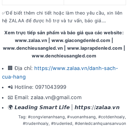
Để biết thêm chi tiết hoặc làm theo yêu cầu, xin liên
✅
hệ ZALAA để được hỗ trợ và tư vấn, báo giá....
Xem trực tiếp sản phẩm và báo giá qua các website:
www.zalaa.vn | www.giacongdenled.com |
www.denchieusangled.vn | www.laprapdenled.com |
www.denchieusangled.com
🏢 Địa chỉ:
https://www.zalaa.vn/danh-sach-
cua-hang
📲 Hotline: 0971043999
📧 Email: zalaa.vn@gmail.com
🌍 𝙇𝙚𝙖𝙙𝙞𝙣𝙜 𝙎𝙢𝙖𝙧𝙩 𝙇𝙞𝙛𝙚 | 𝙝𝙩𝙩𝙥𝙨://𝙯𝙖𝙡𝙖𝙖.𝙫𝙣
Tag: #congvienanhsang, #vuonanhsang, #cotdenhoaly,
#trudenhoaly, #trudenled, #denledcanhquansanvuon