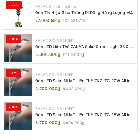
- 27%
ZALAA Street Lighting
Đèn Tín Hiệu Giao Thông Di Động Năng Lượng Mặt
Trời ZALAA ZL-409300C
77.063.591₫
105.086.715₫
- 18%
ZALAA SOLAR LIGHT
Đèn LED Liền Thể ZALAA Solar Street Light ZKC-
TG 20W 25W 30W All In One
5.000.000₫
6.100.000₫
- 17%
ZALAA SOLAR LIGHT
Đèn LED Solar NLMT Liền Thể ZKC-TG 20W All in
One | ZALAA Street Light
5.200.000₫
6.300.000₫
- 16%
ZALAA SOLAR LIGHT
Đèn LED Solar NLMT Liền Thể ZKC-TG 25W All in
One | ZALAA Street Light
5.700.000₫
6.800.000₫