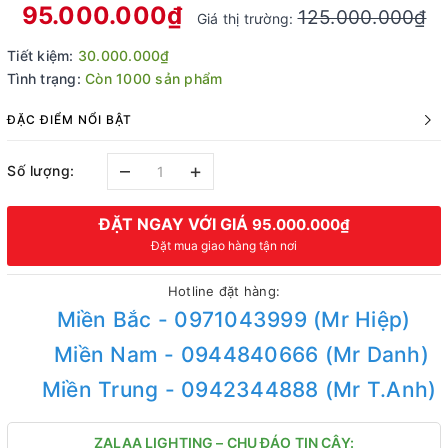
95.000.000₫
125.000.000₫
Giá thị trường:
Tiết kiệm:
30.000.000₫
Tình trạng:
Còn 1000 sản phẩm
ĐẶC ĐIỂM NỔI BẬT
–
+
Số lượng:
ĐẶT NGAY VỚI GIÁ
95.000.000₫
Đặt mua giao hàng tận nơi
Hotline đặt hàng:
Miền Bắc - 0971043999 (Mr Hiệp)
Miền Nam - 0944840666 (Mr Danh)
Miền Trung - 0942344888 (Mr T.Anh)
ZALAA LIGHTING – CHU ĐÁO TIN CẬY: