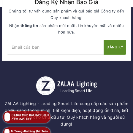
Đăng Ký Nhận Báo Giá
Chúng tôi tư vấn đúng sản phẩm và gửi báo giá Công ty đến
Quý khách hàng!
Nhận
thông tin
sản phẩm mới nhất, tin khuyến mãi và nhiều
hơn nữa.
ĐĂNG KÝ
ZALAA Lighting - Leading Smart Life cung cấp các sản phẩm
chiếu sáng thông minh, tiết kiệm điện, hoạt động ổn định, tiết
Hà Nội-Miền Bắc (Mr Hiệp):
kiệm chi phí cho Chủ đầu tư, Quý khách hàng và người sử
0971.043.999
dụng!
M.Trung-ĐàNẵng (Mr Tuấn