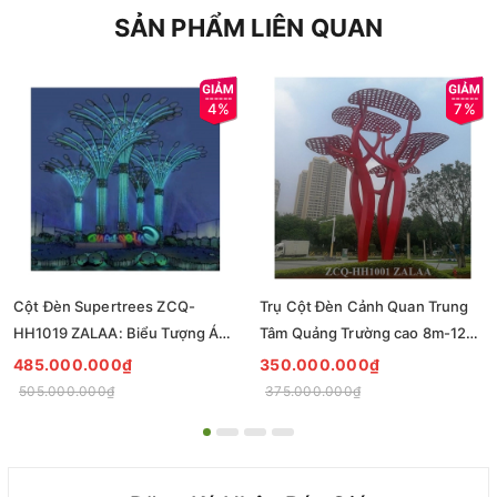
SẢN PHẨM LIÊN QUAN
4%
7%
Cột Đèn Supertrees ZCQ-
Trụ Cột Đèn Cảnh Quan Trung
HH1019 ZALAA: Biểu Tượng Ánh
Tâm Quảng Trường cao 8m-12m
Sáng Cho Đại Đô Thị
ZCQ-HH1001 ZALAA Fortune
485.000.000₫
350.000.000₫
Tree Series
505.000.000₫
375.000.000₫