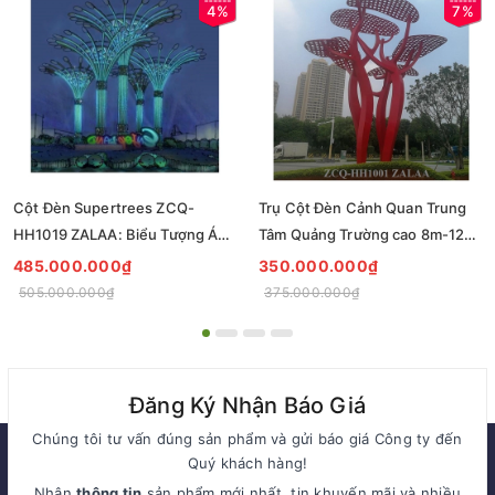
4%
7%
Cột Đèn Supertrees ZCQ-
Trụ Cột Đèn Cảnh Quan Trung
HH1019 ZALAA: Biểu Tượng Ánh
Tâm Quảng Trường cao 8m-12m
Sáng Cho Đại Đô Thị
ZCQ-HH1001 ZALAA Fortune
485.000.000₫
350.000.000₫
Tree Series
505.000.000₫
375.000.000₫
Đăng Ký Nhận Báo Giá
Chúng tôi tư vấn đúng sản phẩm và gửi báo giá Công ty đến
Quý khách hàng!
Nhận
thông tin
sản phẩm mới nhất, tin khuyến mãi và nhiều