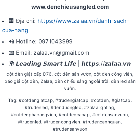
www.denchieusangled.com
🏢 Địa chỉ:
https://www.zalaa.vn/danh-sach-
cua-hang
📲 Hotline: 0971043999
📧 Email: zalaa.vn@gmail.com
🌍 𝙇𝙚𝙖𝙙𝙞𝙣𝙜 𝙎𝙢𝙖𝙧𝙩 𝙇𝙞𝙛𝙚 | 𝙝𝙩𝙩𝙥𝙨://𝙯𝙖𝙡𝙖𝙖.𝙫𝙣
cột đèn giật cấp D76, cột đèn sân vườn, cột đèn công viên,
báo giá cột đèn, Zalaa, đèn chiếu sáng ngoài trời, đèn led sân
vườn.
Tag: #cotdengiatcap, #trudengiatcap, #cotden, #giatcap,
#trudenled, #denduongled, #zalaalighting,
#cotdenphacongvien, #cotdencaoap, #cotdensanvuon,
#trudenled, #trudencongvien, #trudencanhquan,
#trudensanvuon