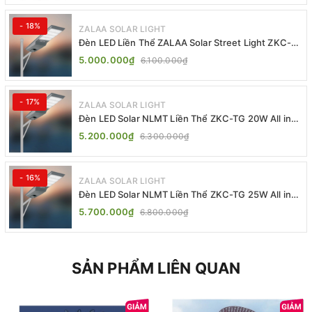
- 18%
ZALAA SOLAR LIGHT
Đèn LED Liền Thể ZALAA Solar Street Light ZKC-
TG 20W 25W 30W All In One
5.000.000₫
6.100.000₫
- 17%
ZALAA SOLAR LIGHT
Đèn LED Solar NLMT Liền Thể ZKC-TG 20W All in
One | ZALAA Street Light
5.200.000₫
6.300.000₫
- 16%
ZALAA SOLAR LIGHT
Đèn LED Solar NLMT Liền Thể ZKC-TG 25W All in
One | ZALAA Street Light
5.700.000₫
6.800.000₫
SẢN PHẨM LIÊN QUAN