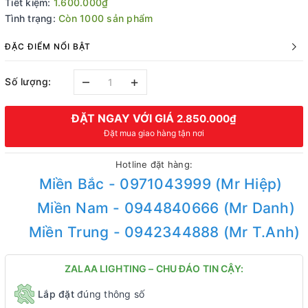
Tiết kiệm:
1.600.000₫
Tình trạng:
Còn 1000 sản phẩm
ĐẶC ĐIỂM NỔI BẬT
–
+
Số lượng:
ĐẶT NGAY VỚI GIÁ
2.850.000₫
Đặt mua giao hàng tận nơi
Hotline đặt hàng:
Miền Bắc - 0971043999 (Mr Hiệp)
Miền Nam - 0944840666 (Mr Danh)
Miền Trung - 0942344888 (Mr T.Anh)
ZALAA LIGHTING – CHU ĐÁO TIN CẬY:
Lắp đặt
đúng thông số