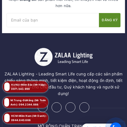
hơn nữa.
ĐĂNG KÝ
ZALAA Lighting - Leading Smart Life cung cấp các sản phẩm
chiếu sáng thông minh, tiết kiệm điện, hoạt động ổn định, tiết
Hà Nội-Miền Bắc (Mr Hiệp):
kiệm chi phí cho Chủ đầu tư, Quý khách hàng và người sử
0971.043.999
dụng!
M.Trung-ĐàNẵng (Mr Tuấn
Anh): 094.2344.888
HCM-Miền Nam (Mr Danh):
0944.840.666
MỞ RỘNG CHÂN TRANG