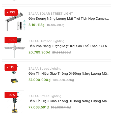
- 25%
ZALAA SOLAR STREET LIGHT
Đèn Đường Năng Lượng Mặt Trời Tích Hợp Camera
ZALAA ZL-BJ04-CCTV (80W, IP65)
8.191.118₫
10.987.889₫
- 19%
ZALAA Outdoor Lighting
Đèn Pha Năng Lượng Mặt Trời Sân Thể Thao ZALAA
Jsc Chống Nước IP65 Cao Cấp
20.789.900₫
25.531.500₫
- 17%
ZALAA Street Lighting
Đèn Tín Hiệu Giao Thông Di Động Năng Lượng Mặt
Trời ZALAA ZL-300A-D
87.000.000₫
105.000.000₫
- 27%
ZALAA Street Lighting
Đèn Tín Hiệu Giao Thông Di Động Năng Lượng Mặt
Trời ZALAA ZL-409300C
77.063.591₫
105.086.715₫