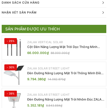
DANH SÁCH CỬA HÀNG
NHẬN XÉT SẢN PHẨM
SẢN PHẨM ĐƯỢC ƯU THÍCH
- 25%
ZALAA VERTICAL SOLAR
Cột Đèn Năng Lượng Mặt Trời Dọc Thông Minh
ZSR-YYDS-360 | ZALAA Jsc
66.000.000₫
88.000.000₫
- 30%
ZALAA SOLAR STREET LIGHT
Đèn Đường Năng Lượng Mặt Trời Thông Minh Điều
Khiển MPPT ZL-GMX01 ZALAA
9.794.380₫
14.062.870₫
- 39%
ZALAA SOLAR STREET LIGHT
Đèn Đường Năng Lượng Mặt Trời Nhôm Đúc ZALAA
ZL-BWH Cao Cấp IP65
5.352.181₫
8.843.884₫