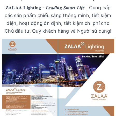
𝐙𝐀𝐋𝐀𝐀 𝐋𝐢𝐠𝐡𝐭𝐢𝐧𝐠 - 𝑳𝒆𝒂𝒅𝒊𝒏𝒈 𝑺𝒎𝒂𝒓𝒕 𝑳𝒊𝒇𝒆 | Cung cấp
các sản phẩm chiếu sáng thông minh, tiết kiệm
điện, hoạt động ổn định, tiết kiệm chi phí cho
Chủ đầu tư, Quý khách hàng và Người sử dụng!