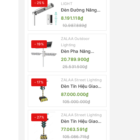
- 25%
LIGHT
Đèn Đường Năng
Lượng Mặt Trời Tích
8.191.118₫
Hợp Camera ZALAA
10.987.889₫
ZL-BJ04-CCTV
(80W, IP65)
ZALAA Outdoor
- 19%
Lighting
Đèn Pha Năng
Lượng Mặt Trời Sân
20.789.900₫
Thể Thao ZALAA
25.531.500₫
Jsc Chống Nước
IP65 Cao Cấp
ZALAA Street Lighting
- 17%
Đèn Tín Hiệu Giao
Thông Di Động Năng
87.000.000₫
Lượng Mặt Trời
105.000.000₫
ZALAA ZL-300A-D
ZALAA Street Lighting
- 27%
Đèn Tín Hiệu Giao
Thông Di Động Năng
77.063.591₫
Lượng Mặt Trời
105.086.715₫
ZALAA ZL-409300C