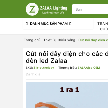
DANH MỤC SẢN PHẨM
TRA
CH
Trang chủ
Thiết Bị Chiếu Sáng
Cút nối dây điện c
Cút nối dây điện cho các d
đèn led Zalaa
SKU:
Zlk-cutnoiday
Thương hiệu:
ZALAAjsc OEM
Đánh giá