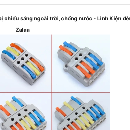
bị chiếu sáng ngoài trời, chống nước - Linh Kiện đè
Zalaa