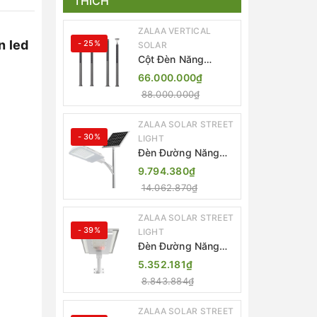
THÍCH
ZALAA VERTICAL
n led
- 25%
SOLAR
Cột Đèn Năng
Lượng Mặt Trời Dọc
66.000.000₫
Thông Minh ZSR-
88.000.000₫
YYDS-360 | ZALAA
Jsc
ZALAA SOLAR STREET
- 30%
LIGHT
Đèn Đường Năng
Lượng Mặt Trời
9.794.380₫
Thông Minh Điều
14.062.870₫
Khiển MPPT ZL-
GMX01 ZALAA
ZALAA SOLAR STREET
- 39%
LIGHT
Đèn Đường Năng
Lượng Mặt Trời
5.352.181₫
Nhôm Đúc ZALAA
8.843.884₫
ZL-BWH Cao Cấp
IP65
ZALAA SOLAR STREET