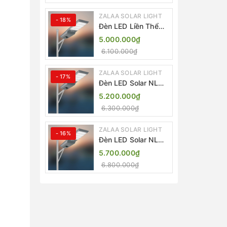
ZALAA SOLAR LIGHT
- 18%
Đèn LED Liền Thể
ZALAA Solar Street
5.000.000₫
Light ZKC-TG 20W
6.100.000₫
25W 30W All In One
ZALAA SOLAR LIGHT
- 17%
Đèn LED Solar NLMT
Liền Thể ZKC-TG
5.200.000₫
20W All in One |
6.300.000₫
ZALAA Street Light
ZALAA SOLAR LIGHT
- 16%
Đèn LED Solar NLMT
Liền Thể ZKC-TG
5.700.000₫
25W All in One |
6.800.000₫
ZALAA Street Light