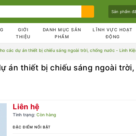
Sản phẩm đ
NG
GIỚI
DANH MỤC SẢN
LĨNH VỰC HOẠT
Ủ
THIỆU
PHẨM
ĐỘNG
ho các dự án thiết bị chiếu sáng ngoài trời, chống nước - Linh Ki
ự án thiết bị chiếu sáng ngoài trời
Bạn chưa xem sản phẩm nào
Liên hệ
Tình trạng:
Còn hàng
ĐẶC ĐIỂM NỔI BẬT