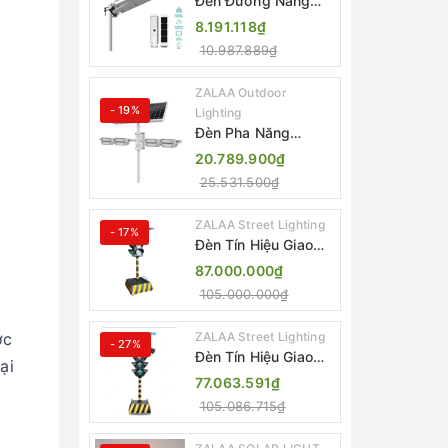
Đèn Đường Năng
Lượng Mặt Trời Tích
8.191.118₫
Hợp Camera ZALAA
10.987.889₫
ZL-BJ04-CCTV
(80W, IP65)
ZALAA Outdoor
- 19%
Lighting
Đèn Pha Năng
Lượng Mặt Trời Sân
20.789.900₫
Thể Thao ZALAA
25.531.500₫
Jsc Chống Nước
IP65 Cao Cấp
ZALAA Street Lighting
- 17%
Đèn Tín Hiệu Giao
Thông Di Động Năng
87.000.000₫
Lượng Mặt Trời
105.000.000₫
ZALAA ZL-300A-D
ợc
ZALAA Street Lighting
- 27%
Đèn Tín Hiệu Giao
ại
Thông Di Động Năng
77.063.591₫
Lượng Mặt Trời
105.086.715₫
ZALAA ZL-409300C