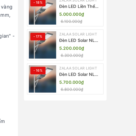
ZALAA SOLAR LIGHT
- 18%
 vàng
Đèn LED Liền Thể
ZALAA Solar Street
5.000.000₫
00mm,
Light ZKC-TG 20W
6.100.000₫
25W 30W All In One
ZALAA SOLAR LIGHT
ian" -
- 17%
Đèn LED Solar NLMT
Liền Thể ZKC-TG
5.200.000₫
20W All in One |
6.300.000₫
ZALAA Street Light
ZALAA SOLAR LIGHT
- 16%
Đèn LED Solar NLMT
Liền Thể ZKC-TG
5.700.000₫
25W All in One |
6.800.000₫
ZALAA Street Light
hẩm