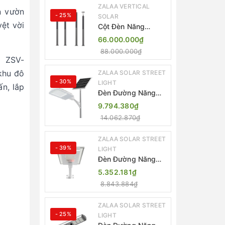
ZALAA VERTICAL
n vườn
- 25%
SOLAR
ệt vời
Cột Đèn Năng
Lượng Mặt Trời Dọc
66.000.000₫
Thông Minh ZSR-
88.000.000₫
YYDS-360 | ZALAA
ã ZSV-
Jsc
khu đô
ZALAA SOLAR STREET
- 30%
LIGHT
n, lắp
Đèn Đường Năng
Lượng Mặt Trời
9.794.380₫
Thông Minh Điều
14.062.870₫
Khiển MPPT ZL-
GMX01 ZALAA
ZALAA SOLAR STREET
- 39%
LIGHT
Đèn Đường Năng
Lượng Mặt Trời
5.352.181₫
Nhôm Đúc ZALAA
8.843.884₫
ZL-BWH Cao Cấp
IP65
ZALAA SOLAR STREET
- 25%
LIGHT