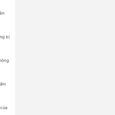
hẩm
ng bị
không
hấm
 của