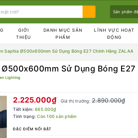
Sản phẩm đ
NG
GIỚI
DANH MỤC SẢN
LĨNH VỰC HOẠT
Ủ
THIỆU
PHẨM
ĐỘNG
ờn Saphia Ø500x600mm Sử Dụng Bóng E27 Chính Hãng ZALAA
a Ø500x600mm Sử Dụng Bóng E27
Bạn chưa xem sản phẩm nào
n Lighting
2.225.000₫
2.890.000₫
Giá thị trường:
Tiết kiệm:
665.000₫
Tình trạng:
Còn 100 sản phẩm
ĐẶC ĐIỂM NỔI BẬT